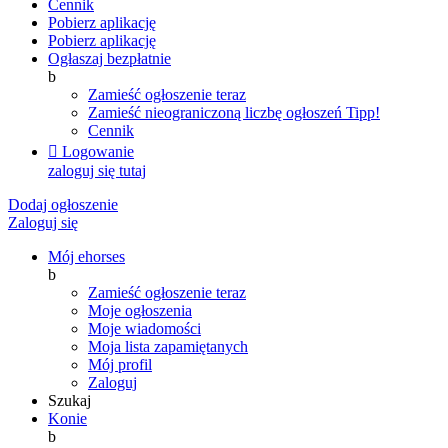
Cennik
Pobierz aplikację
Pobierz aplikację
Ogłaszaj bezpłatnie
b
Zamieść ogłoszenie teraz
Zamieść nieograniczoną liczbę ogłoszeń
Tipp!
Cennik

Logowanie
zaloguj się tutaj
Dodaj ogłoszenie
Zaloguj się
Mój ehorses
b
Zamieść ogłoszenie teraz
Moje ogłoszenia
Moje wiadomości
Moja lista zapamiętanych
Mój profil
Zaloguj
Szukaj
Konie
b