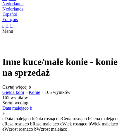
Nederlands
Nederlands
Español
Français
c


Menu
Inne kuce/małe konie - konie
na sprzedaż
Czytaj więcej
b
Giełda koni
»
Konie
»
165 wyników
165 wyników
Sortuj według
Data malejąco
b
H
e
Data malejąco
b
Data rosnąco
e
Cena rosnąco
b
Cena malejąco
e
Rasa rosnąco
b
Rasa malejąco
e
Wiek rosnąco
b
Wiek malejąco
e
Wzrost rosnąco
b
Wzrost malejąco