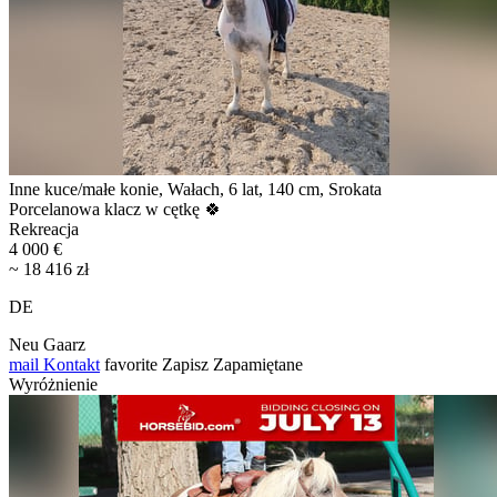
Inne kuce/małe konie, Wałach, 6 lat, 140 cm, Srokata
Porcelanowa klacz w cętkę 🍀
Rekreacja
4 000 €
~ 18 416 zł
DE
Neu Gaarz
mail
Kontakt
favorite
Zapisz
Zapamiętane
Wyróżnienie