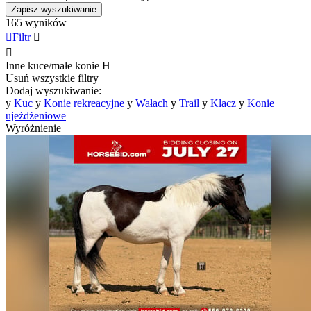
Zapisz wyszukiwanie
165 wyników

Filtr


Inne kuce/małe konie
H
Usuń wszystkie filtry
Dodaj wyszukiwanie:
y
Kuc
y
Konie rekreacyjne
y
Wałach
y
Trail
y
Klacz
y
Konie
ujeżdżeniowe
Wyróżnienie