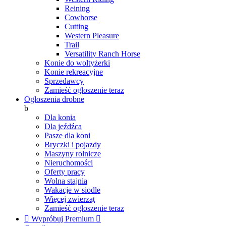
Reining
Cowhorse
Cutting
Western Pleasure
Trail
Versatility Ranch Horse
Konie do woltyżerki
Konie rekreacyjne
Sprzedawcy
Zamieść ogłoszenie teraz
Ogłoszenia drobne
b
Dla konia
Dla jeźdźca
Pasze dla koni
Bryczki i pojazdy
Maszyny rolnicze
Nieruchomości
Oferty pracy
Wolna stajnia
Wakacje w siodle
Więcej zwierząt
Zamieść ogłoszenie teraz

Wypróbuj Premium
