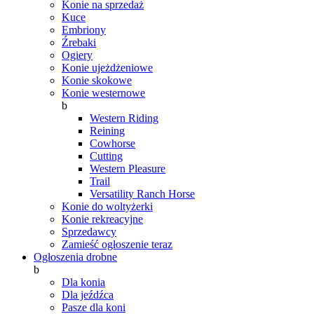
Konie na sprzedaż
Kuce
Embriony
Źrebaki
Ogiery
Konie ujeżdżeniowe
Konie skokowe
Konie westernowe
b
Western Riding
Reining
Cowhorse
Cutting
Western Pleasure
Trail
Versatility Ranch Horse
Konie do woltyżerki
Konie rekreacyjne
Sprzedawcy
Zamieść ogłoszenie teraz
Ogłoszenia drobne
b
Dla konia
Dla jeźdźca
Pasze dla koni