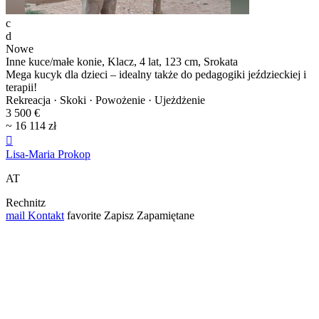
c
d
Nowe
Inne kuce/małe konie, Klacz, 4 lat, 123 cm, Srokata
Mega kucyk dla dzieci – idealny także do pedagogiki jeździeckiej i
terapii!
Rekreacja · Skoki · Powożenie · Ujeżdżenie
3 500 €
~ 16 114 zł

Lisa-Maria Prokop
AT
Rechnitz
mail
Kontakt
favorite
Zapisz
Zapamiętane