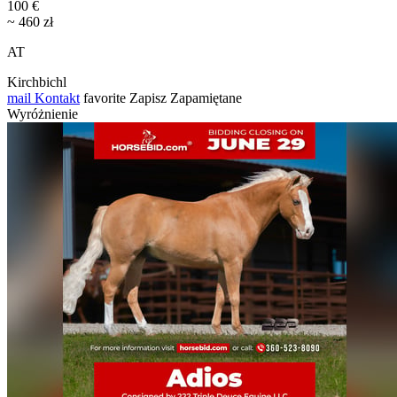
100 €
~ 460 zł
AT
Kirchbichl
mail
Kontakt
favorite
Zapisz
Zapamiętane
Wyróżnienie