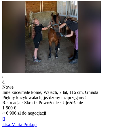
c
d
Nowe
Inne kuce/małe konie, Wałach, 7 lat, 116 cm, Gniada
Piękny kucyk wałach, jeźdzony i zaprzęgany!
Rekreacja · Skoki · Powożenie · Ujeżdżenie
1 500 €
~ 6 906 zł do negocjacji

Lisa-Maria Prokop