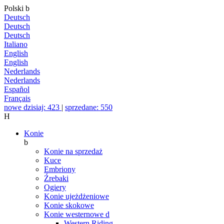
Polski
b
Deutsch
Deutsch
Deutsch
Italiano
English
English
Nederlands
Nederlands
Español
Français
nowe dzisiaj: 423
|
sprzedane: 550
H
Konie
b
Konie na sprzedaż
Kuce
Embriony
Źrebaki
Ogiery
Konie ujeżdżeniowe
Konie skokowe
Konie westernowe
d
Western Riding