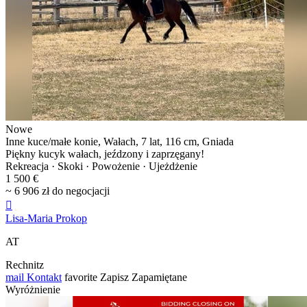
Nowe
Inne kuce/małe konie, Wałach, 7 lat, 116 cm, Gniada
Piękny kucyk wałach, jeźdzony i zaprzęgany!
Rekreacja · Skoki · Powożenie · Ujeżdżenie
1 500 €
~ 6 906 zł do negocjacji

Lisa-Maria Prokop
AT
Rechnitz
mail
Kontakt
favorite
Zapisz
Zapamiętane
Wyróżnienie