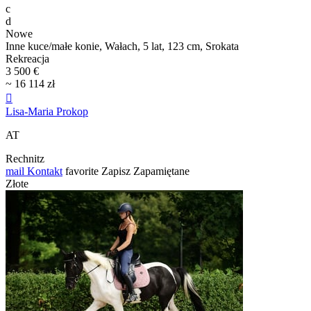
c
d
Nowe
Inne kuce/małe konie, Wałach, 5 lat, 123 cm, Srokata
Rekreacja
3 500 €
~ 16 114 zł

Lisa-Maria Prokop
AT
Rechnitz
mail
Kontakt
favorite
Zapisz
Zapamiętane
Złote