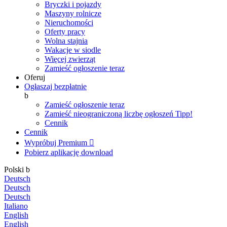
Bryczki i pojazdy
Maszyny rolnicze
Nieruchomości
Oferty pracy
Wolna stajnia
Wakacje w siodle
Więcej zwierząt
Zamieść ogłoszenie teraz
Oferuj
Ogłaszaj bezpłatnie
b
Zamieść ogłoszenie teraz
Zamieść nieograniczoną liczbę ogłoszeń
Tipp!
Cennik
Cennik
Wypróbuj Premium

Pobierz aplikację
download
Polski
b
Deutsch
Deutsch
Deutsch
Italiano
English
English