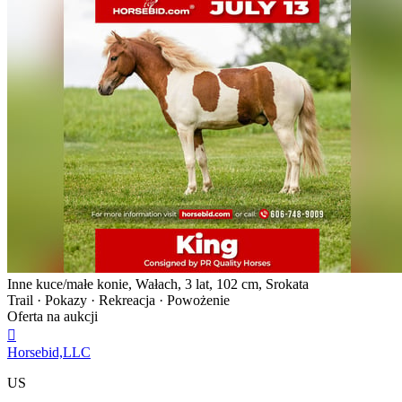
Inne kuce/małe konie, Wałach, 3 lat, 102 cm, Srokata
Trail · Pokazy · Rekreacja · Powożenie
Oferta na aukcji

Horsebid,LLC
US