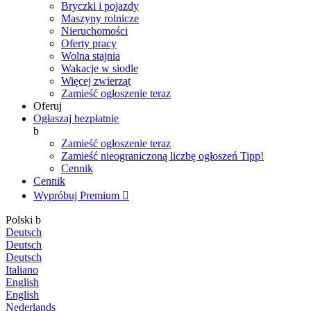
Bryczki i pojazdy
Maszyny rolnicze
Nieruchomości
Oferty pracy
Wolna stajnia
Wakacje w siodle
Więcej zwierząt
Zamieść ogłoszenie teraz
Oferuj
Ogłaszaj bezpłatnie
b
Zamieść ogłoszenie teraz
Zamieść nieograniczoną liczbę ogłoszeń
Tipp!
Cennik
Cennik
Wypróbuj Premium

Polski
b
Deutsch
Deutsch
Deutsch
Italiano
English
English
Nederlands