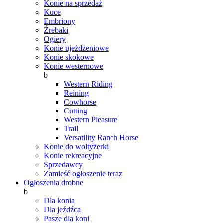
Konie na sprzedaż
Kuce
Embriony
Źrebaki
Ogiery
Konie ujeżdżeniowe
Konie skokowe
Konie westernowe
b
Western Riding
Reining
Cowhorse
Cutting
Western Pleasure
Trail
Versatility Ranch Horse
Konie do woltyżerki
Konie rekreacyjne
Sprzedawcy
Zamieść ogłoszenie teraz
Ogłoszenia drobne
b
Dla konia
Dla jeźdźca
Pasze dla koni