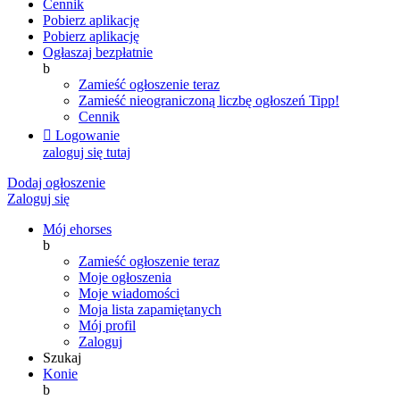
Cennik
Pobierz aplikację
Pobierz aplikację
Ogłaszaj bezpłatnie
b
Zamieść ogłoszenie teraz
Zamieść nieograniczoną liczbę ogłoszeń
Tipp!
Cennik

Logowanie
zaloguj się tutaj
Dodaj ogłoszenie
Zaloguj się
Mój ehorses
b
Zamieść ogłoszenie teraz
Moje ogłoszenia
Moje wiadomości
Moja lista zapamiętanych
Mój profil
Zaloguj
Szukaj
Konie
b