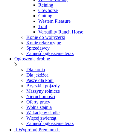
Reining
Cowhorse
Cutting
Western Pleasure
Trail
Versatility Ranch Horse
Konie do woltyżerki
Konie rekreacyjne
Sprzedawcy
Zamieść ogłoszenie teraz
Ogłoszenia drobne
b
Dla konia
Dla jeźdźca
Pasze dla koni
Bryczki i pojazdy
Maszyny rolnicze
Nieruchomości
Oferty pracy
Wolna stajnia
Wakacje w siodle
Więcej zwierząt
Zamieść ogłoszenie teraz

Wypróbuj Premium
