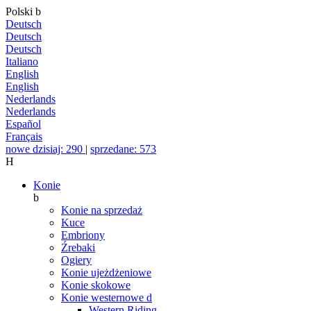
Polski
b
Deutsch
Deutsch
Deutsch
Italiano
English
English
Nederlands
Nederlands
Español
Français
nowe dzisiaj: 290
|
sprzedane: 573
H
Konie
b
Konie na sprzedaż
Kuce
Embriony
Źrebaki
Ogiery
Konie ujeżdżeniowe
Konie skokowe
Konie westernowe
d
Western Riding