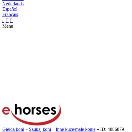
Nederlands
Español
Français
c


Menu
Giełda koni
»
Szukaj koni
»
Inne kuce/małe konie
» ID: 4886879