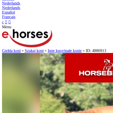
Nederlands
Nederlands
Español
Français
c


Menu
Giełda koni
»
Szukaj koni
»
Inne kuce/małe konie
» ID: 4886913