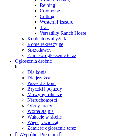
Reining
Cowhorse
Cutting
Western Pleasure
Trail
Versatility Ranch Horse
Konie do woltyżerki
Konie rekreacyjne
Sprzedawcy
Zamieść ogłoszenie teraz
Ogłoszenia drobne
b
Dla konia
Dla jeźdźca
Pasze dla koni
Bryczki i pojazdy
Maszyny rolnicze
Nieruchomości
Oferty pracy
Wolna stajnia
Wakacje w siodle
Więcej zwierząt
Zamieść ogłoszenie teraz

Wypróbuj Premium
