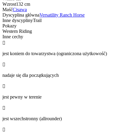
Wzrost
132 cm
Maść
Cisawa
Dyscyplina główna
Versatility Ranch Horse
Inne dyscypliny
Trail
Pokazy
Western Riding
Inne cechy

jest koniem do towarzystwa (ograniczona użytkowość)

nadaje się dla początkujących

jest pewny w terenie

jest wszechstronny (allrounder)
