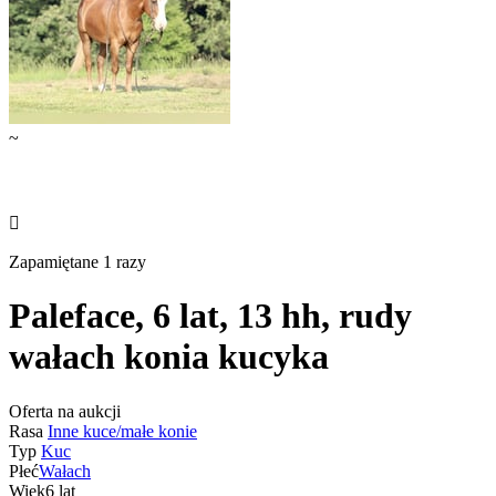
~

Zapamiętane 1 razy
Paleface, 6 lat, 13 hh, rudy
wałach konia kucyka
Oferta na aukcji
Rasa
Inne kuce/małe konie
Typ
Kuc
Płeć
Wałach
Wiek
6 lat