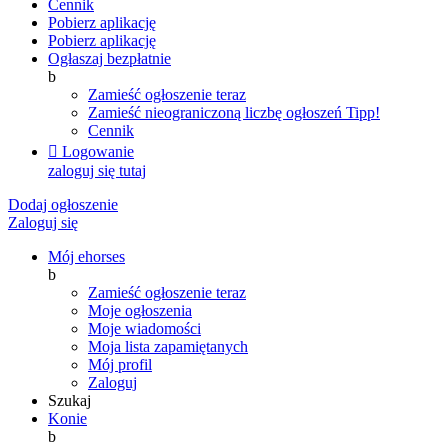
Cennik
Pobierz aplikację
Pobierz aplikację
Ogłaszaj bezpłatnie
b
Zamieść ogłoszenie teraz
Zamieść nieograniczoną liczbę ogłoszeń
Tipp!
Cennik

Logowanie
zaloguj się tutaj
Dodaj ogłoszenie
Zaloguj się
Mój ehorses
b
Zamieść ogłoszenie teraz
Moje ogłoszenia
Moje wiadomości
Moja lista zapamiętanych
Mój profil
Zaloguj
Szukaj
Konie
b