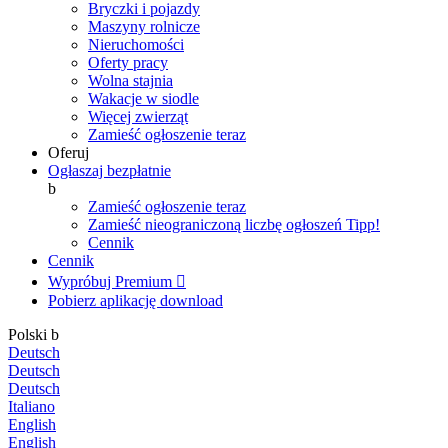
Bryczki i pojazdy
Maszyny rolnicze
Nieruchomości
Oferty pracy
Wolna stajnia
Wakacje w siodle
Więcej zwierząt
Zamieść ogłoszenie teraz
Oferuj
Ogłaszaj bezpłatnie
b
Zamieść ogłoszenie teraz
Zamieść nieograniczoną liczbę ogłoszeń
Tipp!
Cennik
Cennik
Wypróbuj Premium

Pobierz aplikację
download
Polski
b
Deutsch
Deutsch
Deutsch
Italiano
English
English