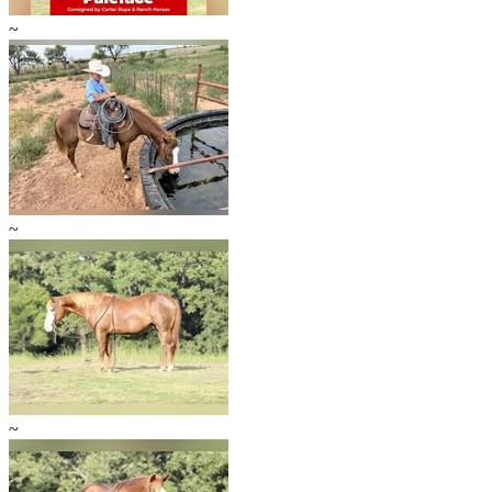
~
~
~