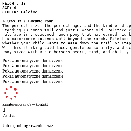
HEIGHT: 13

AGE: 6

GENDER: Gelding

𝐀 𝐎𝐧𝐜𝐞-𝐢𝐧-𝐚-𝐋𝐢𝐟𝐞𝐭𝐢𝐦𝐞 𝐏𝐨𝐧𝐲

The perfect size, the perfect age, and the kind of disp
Standing 13 hands tall and just 6 years old, Paleface c
Paleface is a seasoned ranch pony that has earned his k
His experience extends well beyond the ranch. Paleface 
Whether your child wants to ease down the trail or step
With his striking bald face, gentle personality, and ex
Pony-sized with a big horse's heart, mind, and ability—
Pokaż automatyczne tłumaczenie
Pokaż automatyczne tłumaczenie
Pokaż automatyczne tłumaczenie
Pokaż automatyczne tłumaczenie
Pokaż automatyczne tłumaczenie
Zainteresowany/a – kontakt

Zapisz
Udostępnij ogłoszenie teraz