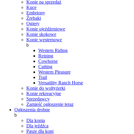
Konie na sprzedaż
Kuce
Embriony
Źrebaki
Ogiery
Konie ujeżdżeniowe
Konie skokowe
Konie westernowe
b
Western Riding
Reining
Cowhorse
Cutting
Western Pleasure
Trail
Versatility Ranch Horse
Konie do woltyżerki
Konie rekreacyjne
Sprzedawcy
Zamieść ogłoszenie teraz
Ogłoszenia drobne
b
Dla konia
Dla jeźdźca
Pasze dla koni