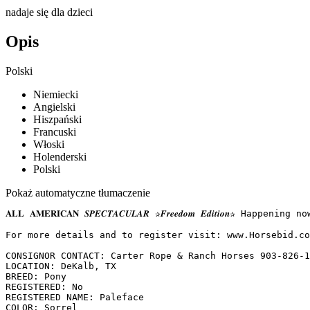
nadaje się dla dzieci
Opis
Polski
Niemiecki
Angielski
Hiszpański
Francuski
Włoski
Holenderski
Polski
Pokaż automatyczne tłumaczenie
𝐀𝐋𝐋 𝐀𝐌𝐄𝐑𝐈𝐂𝐀𝐍 𝑺𝑷𝑬𝑪𝑻𝑨𝑪𝑼𝑳𝑨𝑹 ✰𝑭𝒓𝒆𝒆𝒅𝒐𝒎 𝑬𝒅𝒊𝒕
For more details and to register visit: www.Horsebid.com 
CONSIGNOR CONTACT: Carter Rope & Ranch Horses 903-826-17
LOCATION: DeKalb, TX

BREED: Pony

REGISTERED: No

REGISTERED NAME: Paleface

COLOR: Sorrel
