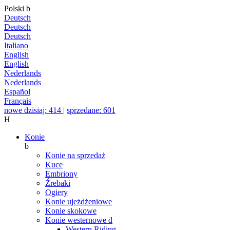
Polski
b
Deutsch
Deutsch
Deutsch
Italiano
English
English
Nederlands
Nederlands
Español
Français
nowe dzisiaj: 414
|
sprzedane: 601
H
Konie
b
Konie na sprzedaż
Kuce
Embriony
Źrebaki
Ogiery
Konie ujeżdżeniowe
Konie skokowe
Konie westernowe
d
Western Riding