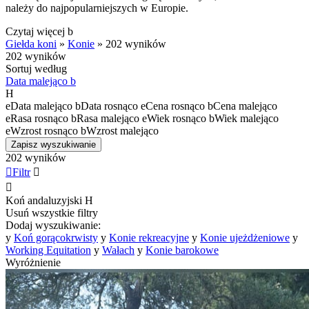
należy do najpopularniejszych w Europie.
Czytaj więcej
b
Giełda koni
»
Konie
»
202 wyników
202 wyników
Sortuj według
Data malejąco
b
H
e
Data malejąco
b
Data rosnąco
e
Cena rosnąco
b
Cena malejąco
e
Rasa rosnąco
b
Rasa malejąco
e
Wiek rosnąco
b
Wiek malejąco
e
Wzrost rosnąco
b
Wzrost malejąco
Zapisz wyszukiwanie
202 wyników

Filtr


Koń andaluzyjski
H
Usuń wszystkie filtry
Dodaj wyszukiwanie:
y
Koń gorącokrwisty
y
Konie rekreacyjne
y
Konie ujeżdżeniowe
y
Working Equitation
y
Wałach
y
Konie barokowe
Wyróżnienie