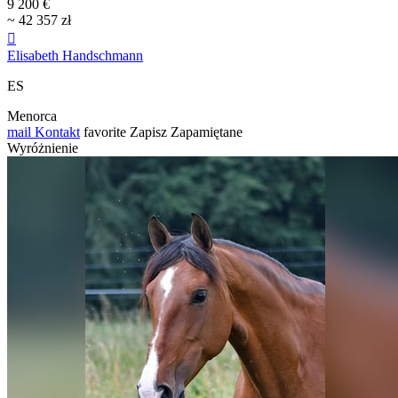
9 200 €
~ 42 357 zł

Elisabeth Handschmann
ES
Menorca
mail
Kontakt
favorite
Zapisz
Zapamiętane
Wyróżnienie