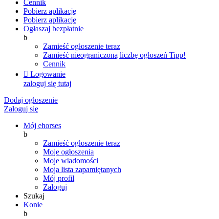
Cennik
Pobierz aplikację
Pobierz aplikację
Ogłaszaj bezpłatnie
b
Zamieść ogłoszenie teraz
Zamieść nieograniczoną liczbę ogłoszeń
Tipp!
Cennik

Logowanie
zaloguj się tutaj
Dodaj ogłoszenie
Zaloguj się
Mój ehorses
b
Zamieść ogłoszenie teraz
Moje ogłoszenia
Moje wiadomości
Moja lista zapamiętanych
Mój profil
Zaloguj
Szukaj
Konie
b