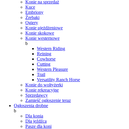
Konie na sprzedaż
Kuce
Embriony
Źrebaki
Ogiery
Konie ujeżdżeniowe
Konie skokowe
Konie westernowe
b
Western Riding
Reining
Cowhorse
Cutting
Western Pleasure
Trail
Versatility Ranch Horse
Konie do woltyżerki
Konie rekreacyjne
Sprzedawcy
Zamieść ogłoszenie teraz
Ogłoszenia drobne
b
Dla konia
Dla jeźdźca
Pasze dla koni