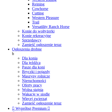
Reining
Cowhorse
Cutting
Western Pleasure
Trail
Versatility Ranch Horse
Konie do woltyżerki
Konie rekreacyjne
Sprzedawcy
Zamieść ogłoszenie teraz
Ogłoszenia drobne
b
Dla konia
Dla jeźdźca
Pasze dla koni
Bryczki i pojazdy
Maszyny rolnicze
Nieruchomości
Oferty pracy
Wolna stajnia
Wakacje w siodle
Więcej zwierząt
Zamieść ogłoszenie teraz

Wypróbuj Premium
