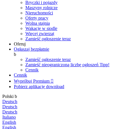
Bryczki i pojazdy
Maszyny rolnicze
Nieruchomości
Oferty pracy
Wolna stajnia
Wakacje w siodle
Więcej zwierząt
Zamieść ogłoszenie teraz
Oferuj
Ogłaszaj bezpłatnie
b
Zamieść ogłoszenie teraz
Zamieść nieograniczoną liczbę ogłoszeń
Tipp!
Cennik
Cennik
Wypróbuj Premium

Pobierz aplikację
download
Polski
b
Deutsch
Deutsch
Deutsch
Italiano
English
English