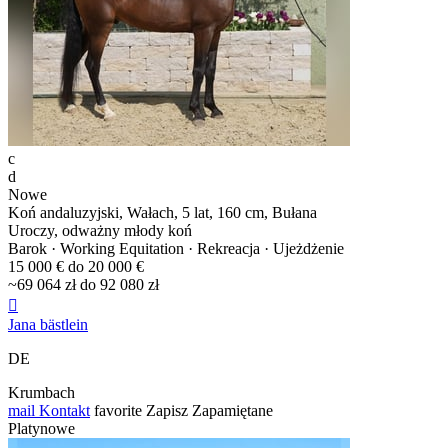
c
d
Nowe
Koń andaluzyjski, Wałach, 5 lat, 160 cm, Bułana
Uroczy, odważny młody koń
Barok · Working Equitation · Rekreacja · Ujeżdżenie
15 000 € do 20 000 €
~69 064 zł do 92 080 zł

Jana bästlein
DE
Krumbach
mail
Kontakt
favorite
Zapisz
Zapamiętane
Platynowe