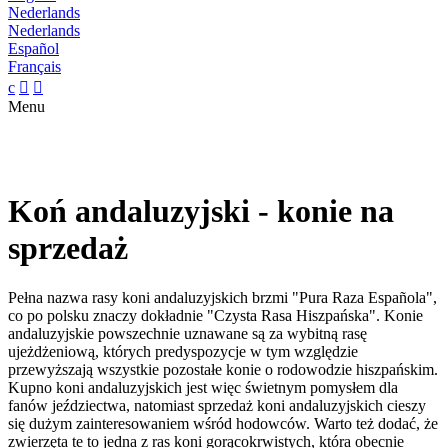
Nederlands
Nederlands
Español
Français
c


Menu
Koń andaluzyjski - konie na
sprzedaż
Pełna nazwa rasy koni andaluzyjskich brzmi "Pura Raza Española",
co po polsku znaczy dokładnie "Czysta Rasa Hiszpańska". Konie
andaluzyjskie powszechnie uznawane są za wybitną rasę
ujeżdżeniową, których predyspozycje w tym względzie
przewyższają wszystkie pozostałe konie o rodowodzie hiszpańskim.
Kupno koni andaluzyjskich jest więc świetnym pomysłem dla
fanów jeździectwa, natomiast sprzedaż koni andaluzyjskich cieszy
się dużym zainteresowaniem wśród hodowców. Warto też dodać, że
zwierzęta te to jedna z ras koni gorącokrwistych, która obecnie