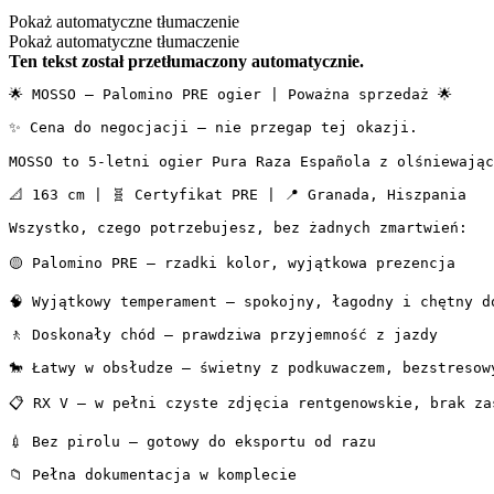
Pokaż automatyczne tłumaczenie
Pokaż automatyczne tłumaczenie
Ten tekst został przetłumaczony automatycznie.
🌟 MOSSO — Palomino PRE ogier | Poważna sprzedaż 🌟

✨ Cena do negocjacji — nie przegap tej okazji.

MOSSO to 5-letni ogier Pura Raza Española z olśniewając
📐 163 cm | 🧬 Certyfikat PRE | 📍 Granada, Hiszpania

Wszystko, czego potrzebujesz, bez żadnych zmartwień:

🟡 Palomino PRE — rzadki kolor, wyjątkowa prezencja

🧠 Wyjątkowy temperament — spokojny, łagodny i chętny do
🚶 Doskonały chód — prawdziwa przyjemność z jazdy

🐎 Łatwy w obsłudze — świetny z podkuwaczem, bezstresowy
📋 RX V — w pełni czyste zdjęcia rentgenowskie, brak zas
💉 Bez pirolu — gotowy do eksportu od razu

📁 Pełna dokumentacja w komplecie
