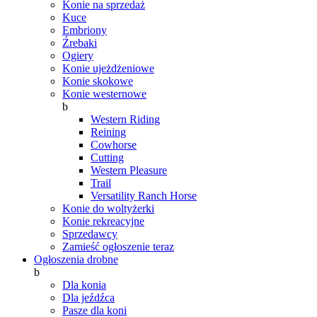
Konie na sprzedaż
Kuce
Embriony
Źrebaki
Ogiery
Konie ujeżdżeniowe
Konie skokowe
Konie westernowe
b
Western Riding
Reining
Cowhorse
Cutting
Western Pleasure
Trail
Versatility Ranch Horse
Konie do woltyżerki
Konie rekreacyjne
Sprzedawcy
Zamieść ogłoszenie teraz
Ogłoszenia drobne
b
Dla konia
Dla jeźdźca
Pasze dla koni