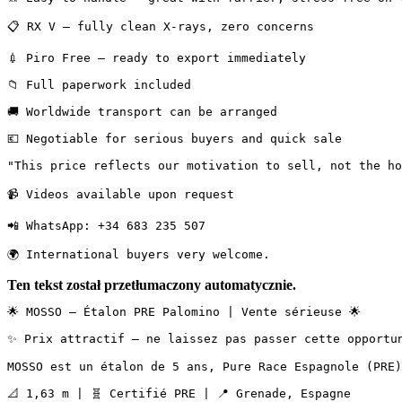
📋 RX V — fully clean X-rays, zero concerns

💉 Piro Free — ready to export immediately

📁 Full paperwork included

🚚 Worldwide transport can be arranged

💶 Negotiable for serious buyers and quick sale

"This price reflects our motivation to sell, not the hors
📹 Videos available upon request

📲 WhatsApp: +34 683 235 507

🌍 International buyers very welcome.
Ten tekst został przetłumaczony automatycznie.
🌟 MOSSO — Étalon PRE Palomino | Vente sérieuse 🌟

✨ Prix attractif — ne laissez pas passer cette opportun
MOSSO est un étalon de 5 ans, Pure Race Espagnole (PRE)
📐 1,63 m | 🧬 Certifié PRE | 📍 Grenade, Espagne
