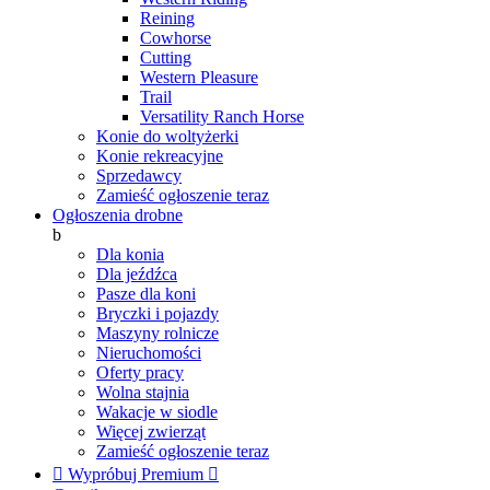
Reining
Cowhorse
Cutting
Western Pleasure
Trail
Versatility Ranch Horse
Konie do woltyżerki
Konie rekreacyjne
Sprzedawcy
Zamieść ogłoszenie teraz
Ogłoszenia drobne
b
Dla konia
Dla jeźdźca
Pasze dla koni
Bryczki i pojazdy
Maszyny rolnicze
Nieruchomości
Oferty pracy
Wolna stajnia
Wakacje w siodle
Więcej zwierząt
Zamieść ogłoszenie teraz

Wypróbuj Premium
