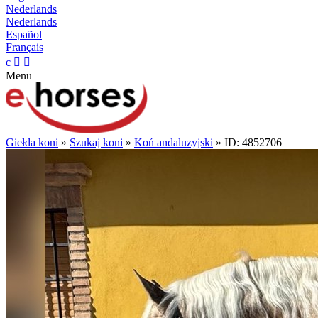
Nederlands
Nederlands
Español
Français
c


Menu
Giełda koni
»
Szukaj koni
»
Koń andaluzyjski
» ID: 4852706