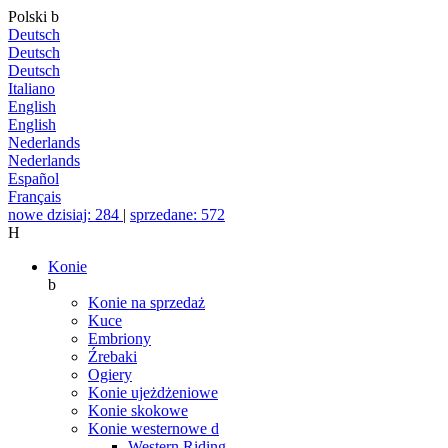
Polski
b
Deutsch
Deutsch
Deutsch
Italiano
English
English
Nederlands
Nederlands
Español
Français
nowe dzisiaj: 284
|
sprzedane: 572
H
Konie
b
Konie na sprzedaż
Kuce
Embriony
Źrebaki
Ogiery
Konie ujeżdżeniowe
Konie skokowe
Konie westernowe
d
Western Riding