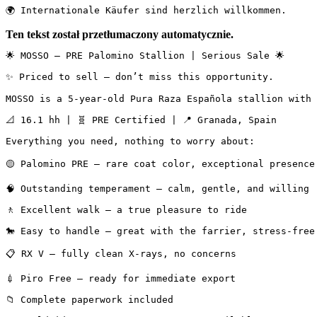
🌍 Internationale Käufer sind herzlich willkommen.
Ten tekst został przetłumaczony automatycznie.
🌟 MOSSO — PRE Palomino Stallion | Serious Sale 🌟

✨ Priced to sell — don’t miss this opportunity.

MOSSO is a 5-year-old Pura Raza Española stallion with 
📐 16.1 hh | 🧬 PRE Certified | 📍 Granada, Spain

Everything you need, nothing to worry about:

🟡 Palomino PRE — rare coat color, exceptional presence

🧠 Outstanding temperament — calm, gentle, and willing

🚶 Excellent walk — a true pleasure to ride

🐎 Easy to handle — great with the farrier, stress-free 
📋 RX V — fully clean X-rays, no concerns

💉 Piro Free — ready for immediate export

📁 Complete paperwork included
