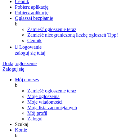
Cennik
Pobierz aplikację
Pobierz aplikację
Ogłaszaj bezpłatnie
b
Zamieść ogłoszenie teraz
Zamieść nieograniczoną liczbę ogłoszeń
Tipp!
Cennik

Logowanie
zaloguj się tutaj
Dodaj ogłoszenie
Zaloguj się
Mój ehorses
b
Zamieść ogłoszenie teraz
Moje ogłoszenia
Moje wiadomości
Moja lista zapamiętanych
Mój profil
Zaloguj
Szukaj
Konie
b