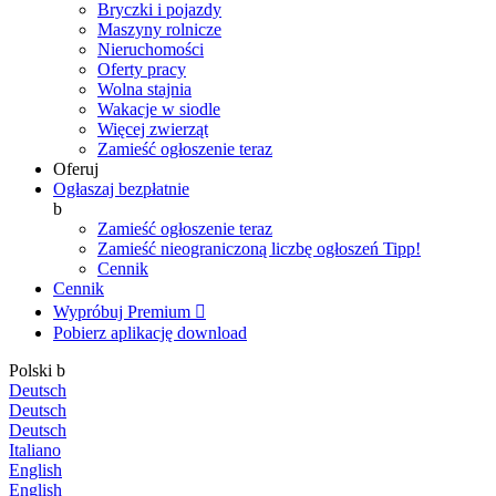
Bryczki i pojazdy
Maszyny rolnicze
Nieruchomości
Oferty pracy
Wolna stajnia
Wakacje w siodle
Więcej zwierząt
Zamieść ogłoszenie teraz
Oferuj
Ogłaszaj bezpłatnie
b
Zamieść ogłoszenie teraz
Zamieść nieograniczoną liczbę ogłoszeń
Tipp!
Cennik
Cennik
Wypróbuj Premium

Pobierz aplikację
download
Polski
b
Deutsch
Deutsch
Deutsch
Italiano
English
English