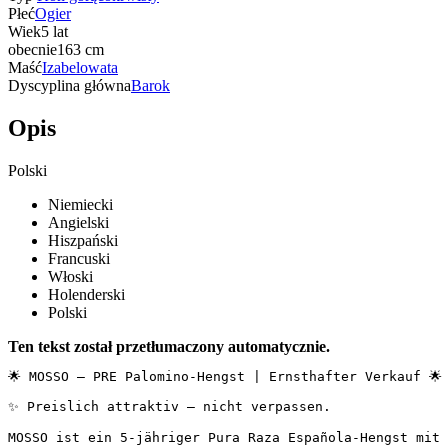
Płeć
Ogier
Wiek
5 lat
obecnie
163 cm
Maść
Izabelowata
Dyscyplina główna
Barok
Opis
Polski
Niemiecki
Angielski
Hiszpański
Francuski
Włoski
Holenderski
Polski
Ten tekst został przetłumaczony automatycznie.
🌟 MOSSO — PRE Palomino-Hengst | Ernsthafter Verkauf 🌟

✨ Preislich attraktiv – nicht verpassen.

MOSSO ist ein 5-jähriger Pura Raza Española-Hengst mit 