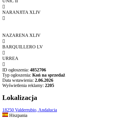
UNIC II

NARANJITA XLIV

NAZARENA XLIV

BARQUILLERO LV

URREA

ID ogłoszenia:
4852706
Typ ogłoszenia:
Koń na sprzedaż
Data wstawienia:
2.06.2026
Wyświetlenia reklamy:
2205
Lokalizacja
18250 Valderrubio, Andalucia
Hiszpania