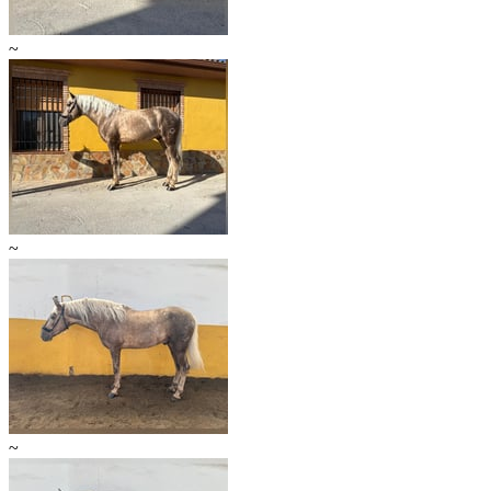
~
~
~