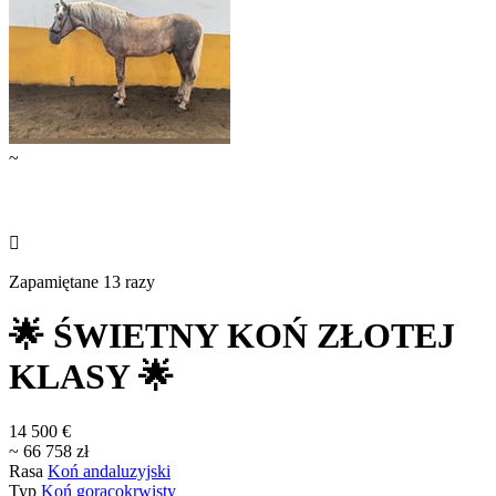
~

Zapamiętane 13 razy
🌟 ŚWIETNY KOŃ ZŁOTEJ
KLASY 🌟
14 500 €
~ 66 758 zł
Rasa
Koń andaluzyjski
Typ
Koń gorącokrwisty