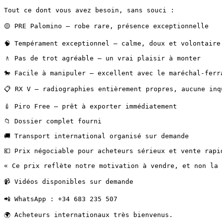
Tout ce dont vous avez besoin, sans souci :

🟡 PRE Palomino — robe rare, présence exceptionnelle

🧠 Tempérament exceptionnel — calme, doux et volontaire

🚶 Pas de trot agréable — un vrai plaisir à monter

🐎 Facile à manipuler — excellent avec le maréchal-ferr
📋 RX V — radiographies entièrement propres, aucune inqu
💉 Piro Free — prêt à exporter immédiatement

📁 Dossier complet fourni

🚚 Transport international organisé sur demande

💶 Prix négociable pour acheteurs sérieux et vente rapid
« Ce prix reflète notre motivation à vendre, et non la 
📹 Vidéos disponibles sur demande

📲 WhatsApp : +34 683 235 507

🌍 Acheteurs internationaux très bienvenus.