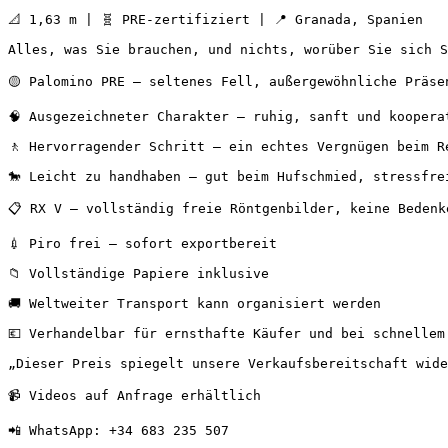
📐 1,63 m | 🧬 PRE-zertifiziert | 📍 Granada, Spanien

Alles, was Sie brauchen, und nichts, worüber Sie sich S
🟡 Palomino PRE – seltenes Fell, außergewöhnliche Präsen
🧠 Ausgezeichneter Charakter – ruhig, sanft und kooperat
🚶 Hervorragender Schritt – ein echtes Vergnügen beim Re
🐎 Leicht zu handhaben – gut beim Hufschmied, stressfrei
📋 RX V – vollständig freie Röntgenbilder, keine Bedenke
💉 Piro frei – sofort exportbereit

📁 Vollständige Papiere inklusive

🚚 Weltweiter Transport kann organisiert werden

💶 Verhandelbar für ernsthafte Käufer und bei schnellem 
„Dieser Preis spiegelt unsere Verkaufsbereitschaft wide
📹 Videos auf Anfrage erhältlich

📲 WhatsApp: +34 683 235 507
