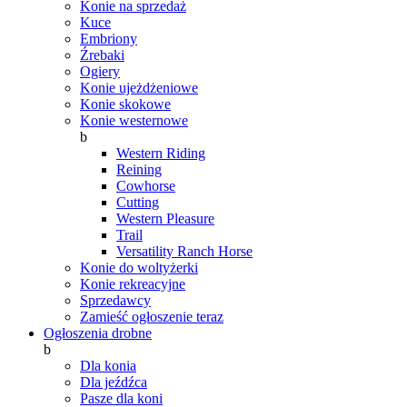
Konie na sprzedaż
Kuce
Embriony
Źrebaki
Ogiery
Konie ujeżdżeniowe
Konie skokowe
Konie westernowe
b
Western Riding
Reining
Cowhorse
Cutting
Western Pleasure
Trail
Versatility Ranch Horse
Konie do woltyżerki
Konie rekreacyjne
Sprzedawcy
Zamieść ogłoszenie teraz
Ogłoszenia drobne
b
Dla konia
Dla jeźdźca
Pasze dla koni