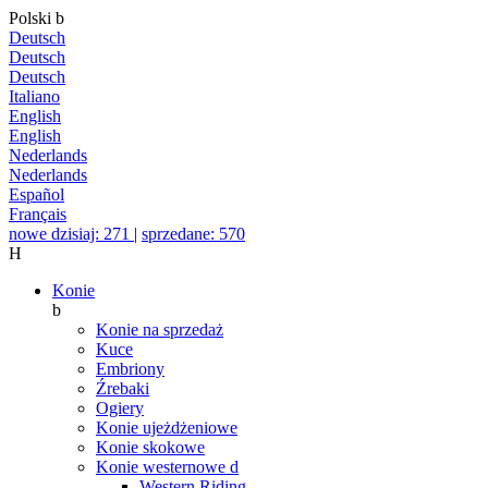
Polski
b
Deutsch
Deutsch
Deutsch
Italiano
English
English
Nederlands
Nederlands
Español
Français
nowe dzisiaj: 271
|
sprzedane: 570
H
Konie
b
Konie na sprzedaż
Kuce
Embriony
Źrebaki
Ogiery
Konie ujeżdżeniowe
Konie skokowe
Konie westernowe
d
Western Riding