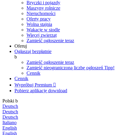
Bryczki i pojazdy
Maszyny rolnicze
Nieruchomości
Oferty pracy
Wolna stajnia
Wakacje w siodle
Więcej zwierząt
Zamieść ogłoszenie teraz
Oferuj
Ogłaszaj bezpłatnie
b
Zamieść ogłoszenie teraz
Zamieść nieograniczoną liczbę ogłoszeń
Tipp!
Cennik
Cennik
Wypróbuj Premium

Pobierz aplikację
download
Polski
b
Deutsch
Deutsch
Deutsch
Italiano
English
English