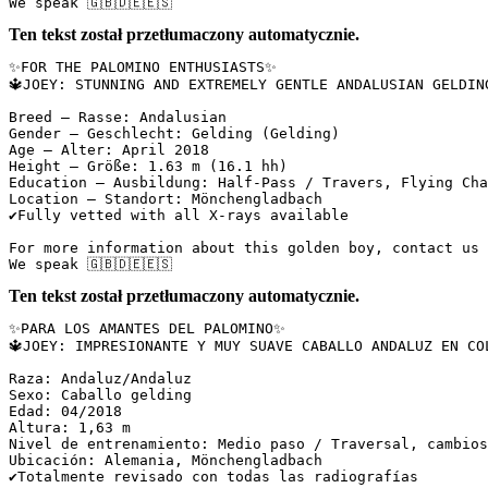
We speak 🇬🇧🇩🇪🇪🇸
Ten tekst został przetłumaczony automatycznie.
✨FOR THE PALOMINO ENTHUSIASTS✨  

🔱JOEY: STUNNING AND EXTREMELY GENTLE ANDALUSIAN GELDING
Breed – Rasse: Andalusian  

Gender – Geschlecht: Gelding (Gelding)  

Age – Alter: April 2018  

Height – Größe: 1.63 m (16.1 hh)  

Education – Ausbildung: Half-Pass / Travers, Flying Chan
Location – Standort: Mönchengladbach  

✔️Fully vetted with all X-rays available  

For more information about this golden boy, contact us v
We speak 🇬🇧🇩🇪🇪🇸
Ten tekst został przetłumaczony automatycznie.
✨PARA LOS AMANTES DEL PALOMINO✨  

🔱JOEY: IMPRESIONANTE Y MUY SUAVE CABALLO ANDALUZ EN CO
Raza: Andaluz/Andaluz  

Sexo: Caballo gelding  

Edad: 04/2018  

Altura: 1,63 m  

Nivel de entrenamiento: Medio paso / Traversal, cambios
Ubicación: Alemania, Mönchengladbach  

✔️Totalmente revisado con todas las radiografías  
