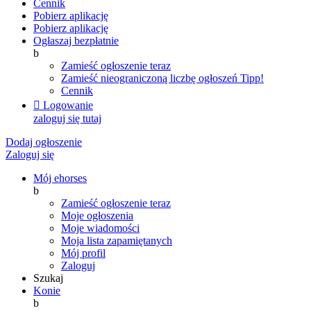
Cennik
Pobierz aplikację
Pobierz aplikację
Ogłaszaj bezpłatnie
b
Zamieść ogłoszenie teraz
Zamieść nieograniczoną liczbę ogłoszeń
Tipp!
Cennik

Logowanie
zaloguj się tutaj
Dodaj ogłoszenie
Zaloguj się
Mój ehorses
b
Zamieść ogłoszenie teraz
Moje ogłoszenia
Moje wiadomości
Moja lista zapamiętanych
Mój profil
Zaloguj
Szukaj
Konie
b