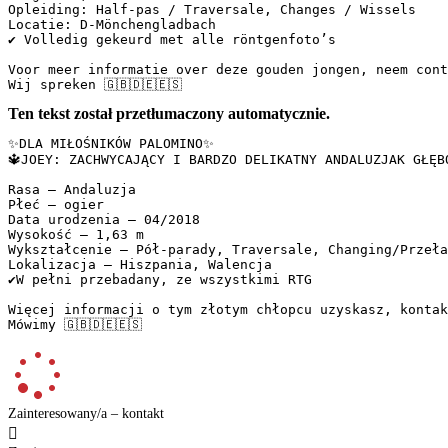
Opleiding: Half-pas / Traversale, Changes / Wissels  

Locatie: D-Mönchengladbach  

✔️ Volledig gekeurd met alle röntgenfoto’s  

Voor meer informatie over deze gouden jongen, neem conta
Wij spreken 🇬🇧🇩🇪🇪🇸
Ten tekst został przetłumaczony automatycznie.
✨DLA MIŁOŚNIKÓW PALOMINO✨  

🔱JOEY: ZACHWYCAJĄCY I BARDZO DELIKATNY ANDALUZJAK GŁĘBO
Rasa – Andaluzja  

Płeć – ogier  

Data urodzenia – 04/2018  

Wysokość – 1,63 m  

Wykształcenie – Pół-parady, Traversale, Changing/Przełam
Lokalizacja – Hiszpania, Walencja  

✔️W pełni przebadany, ze wszystkimi RTG  

Więcej informacji o tym złotym chłopcu uzyskasz, kontakt
Mówimy 🇬🇧🇩🇪🇪🇸
Zainteresowany/a – kontakt
