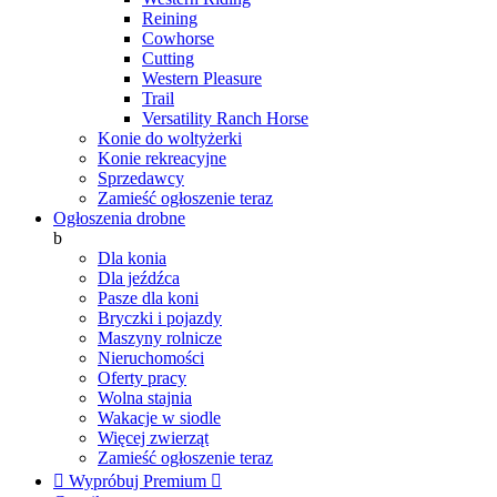
Reining
Cowhorse
Cutting
Western Pleasure
Trail
Versatility Ranch Horse
Konie do woltyżerki
Konie rekreacyjne
Sprzedawcy
Zamieść ogłoszenie teraz
Ogłoszenia drobne
b
Dla konia
Dla jeźdźca
Pasze dla koni
Bryczki i pojazdy
Maszyny rolnicze
Nieruchomości
Oferty pracy
Wolna stajnia
Wakacje w siodle
Więcej zwierząt
Zamieść ogłoszenie teraz

Wypróbuj Premium
