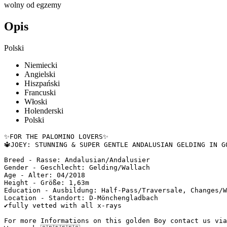
wolny od egzemy
Opis
Polski
Niemiecki
Angielski
Hiszpański
Francuski
Włoski
Holenderski
Polski
✨FOR THE PALOMINO LOVERS✨

🔱JOEY: STUNNING & SUPER GENTLE ANDALUSIAN GELDING IN GO
Breed - Rasse: Andalusian/Andalusier

Gender - Geschlecht: Gelding/Wallach

Age - Alter: 04/2018

Height - Größe: 1,63m

Education - Ausbildung: Half-Pass/Traversale, Changes/We
Location - Standort: D-Mönchengladbach 

✔️fully vetted with all x-rays

For more Informations on this golden Boy contact us via 