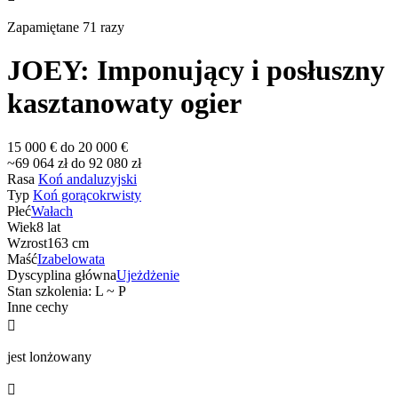
Zapamiętane 71 razy
JOEY: Imponujący i posłuszny
kasztanowaty ogier
15 000 € do 20 000 €
~69 064 zł do 92 080 zł
Rasa
Koń andaluzyjski
Typ
Koń gorącokrwisty
Płeć
Wałach
Wiek
8 lat
Wzrost
163 cm
Maść
Izabelowata
Dyscyplina główna
Ujeżdżenie
Stan szkolenia: L ~ P
Inne cechy

jest lonżowany
