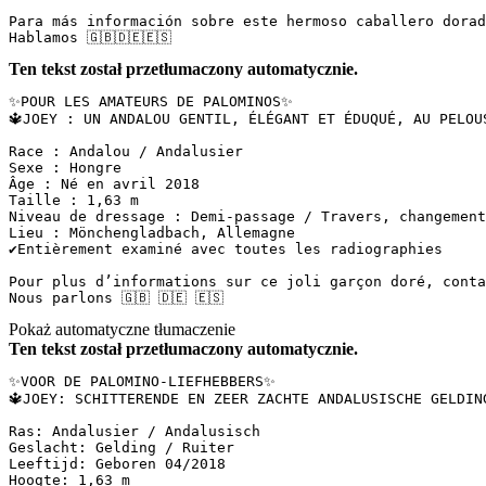
Para más información sobre este hermoso caballero dorado
Hablamos 🇬🇧🇩🇪🇪🇸
Ten tekst został przetłumaczony automatycznie.
✨POUR LES AMATEURS DE PALOMINOS✨  

🔱JOEY : UN ANDALOU GENTIL, ÉLÉGANT ET ÉDUQUÉ, AU PELOUS 
Race : Andalou / Andalusier  

Sexe : Hongre  

Âge : Né en avril 2018  

Taille : 1,63 m  

Niveau de dressage : Demi-passage / Travers, changements
Lieu : Mönchengladbach, Allemagne  

✔️Entièrement examiné avec toutes les radiographies

Pour plus d’informations sur ce joli garçon doré, contac
Nous parlons 🇬🇧 🇩🇪 🇪🇸
Pokaż automatyczne tłumaczenie
Ten tekst został przetłumaczony automatycznie.
✨VOOR DE PALOMINO-LIEFHEBBERS✨  

🔱JOEY: SCHITTERENDE EN ZEER ZACHTE ANDALUSISCHE GELDIN
Ras: Andalusier / Andalusisch  

Geslacht: Gelding / Ruiter  

Leeftijd: Geboren 04/2018  

Hoogte: 1,63 m  
