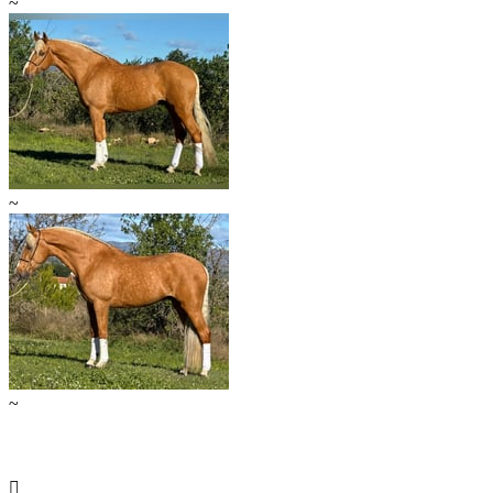
~
~
~
