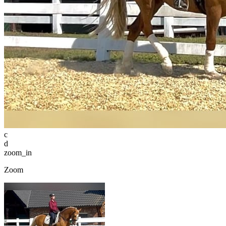
c
d
zoom_in
Zoom