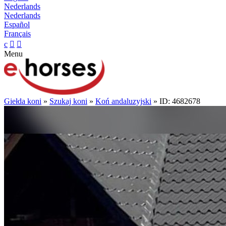
Nederlands
Nederlands
Español
Français
c


Menu
Giełda koni
»
Szukaj koni
»
Koń andaluzyjski
» ID: 4682678