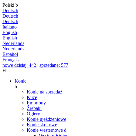
Polski
b
Deutsch
Deutsch
Deutsch
Italiano
English
English
Nederlands
Nederlands
Español
Français
nowe dzisiaj: 442
|
sprzedane: 577
H
Konie
b
Konie na sprzedaż
Kuce
Embriony
Źrebaki
Ogiery
Konie ujeżdżeniowe
Konie skokowe
Konie westernowe
d
Western Riding