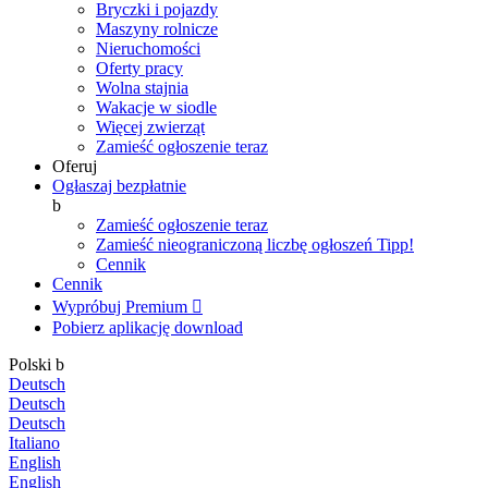
Bryczki i pojazdy
Maszyny rolnicze
Nieruchomości
Oferty pracy
Wolna stajnia
Wakacje w siodle
Więcej zwierząt
Zamieść ogłoszenie teraz
Oferuj
Ogłaszaj bezpłatnie
b
Zamieść ogłoszenie teraz
Zamieść nieograniczoną liczbę ogłoszeń
Tipp!
Cennik
Cennik
Wypróbuj Premium

Pobierz aplikację
download
Polski
b
Deutsch
Deutsch
Deutsch
Italiano
English
English