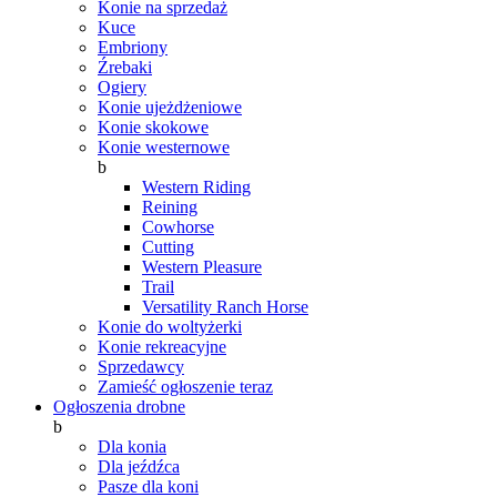
Konie na sprzedaż
Kuce
Embriony
Źrebaki
Ogiery
Konie ujeżdżeniowe
Konie skokowe
Konie westernowe
b
Western Riding
Reining
Cowhorse
Cutting
Western Pleasure
Trail
Versatility Ranch Horse
Konie do woltyżerki
Konie rekreacyjne
Sprzedawcy
Zamieść ogłoszenie teraz
Ogłoszenia drobne
b
Dla konia
Dla jeźdźca
Pasze dla koni