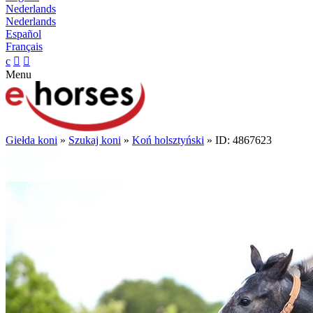
Nederlands
Nederlands
Español
Français
c


Menu
Giełda koni
»
Szukaj koni
»
Koń holsztyński
» ID: 4867623