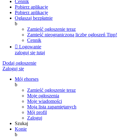
Cennik
Pobierz aplikację
Pobierz aplikację
Ogłaszaj bezpłatnie
b
Zamieść ogłoszenie teraz
Zamieść nieograniczoną liczbę ogłoszeń
Tipp!
Cennik

Logowanie
zaloguj się tutaj
Dodaj ogłoszenie
Zaloguj się
Mój ehorses
b
Zamieść ogłoszenie teraz
Moje ogłoszenia
Moje wiadomości
Moja lista zapamiętanych
Mój profil
Zaloguj
Szukaj
Konie
b