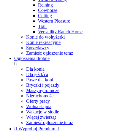
Reining
Cowhorse
Cutting
Western Pleasure
Trail
Versatility Ranch Horse
Konie do woltyżerki
Konie rekreacyjne
Sprzedawcy
Zamieść ogłoszenie teraz
Ogłoszenia drobne
b
Dla konia
Dla jeźdźca
Pasze dla koni
Bryczki i pojazdy
Maszyny rolnicze
Nieruchomości
Oferty pracy
Wolna stajnia
Wakacje w siodle
Więcej zwierząt
Zamieść ogłoszenie teraz

Wypróbuj Premium
