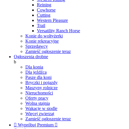
Reining
Cowhorse
Cutting
Western Pleasure
Trail
Versatility Ranch Horse
Konie do woltyżerki
Konie rekreacyjne
Sprzedawcy
Zamieść ogłoszenie teraz
Ogłoszenia drobne
b
Dla konia
Dla jeźdźca
Pasze dla koni
Bryczki i pojazdy
Maszyny rolnicze
Nieruchomości
Oferty pracy
Wolna stajnia
Wakacje w siodle
Więcej zwierząt
Zamieść ogłoszenie teraz

Wypróbuj Premium
