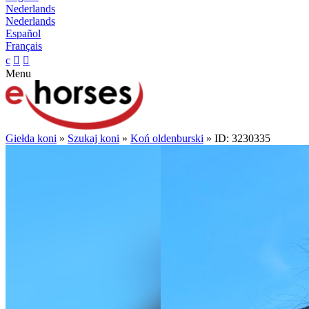
Nederlands
Nederlands
Español
Français
c


Menu
Giełda koni
»
Szukaj koni
»
Koń oldenburski
» ID: 3230335