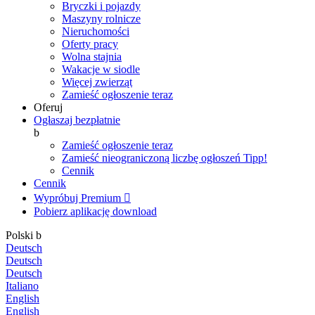
Bryczki i pojazdy
Maszyny rolnicze
Nieruchomości
Oferty pracy
Wolna stajnia
Wakacje w siodle
Więcej zwierząt
Zamieść ogłoszenie teraz
Oferuj
Ogłaszaj bezpłatnie
b
Zamieść ogłoszenie teraz
Zamieść nieograniczoną liczbę ogłoszeń
Tipp!
Cennik
Cennik
Wypróbuj Premium

Pobierz aplikację
download
Polski
b
Deutsch
Deutsch
Deutsch
Italiano
English
English