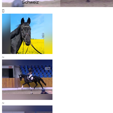

~
~