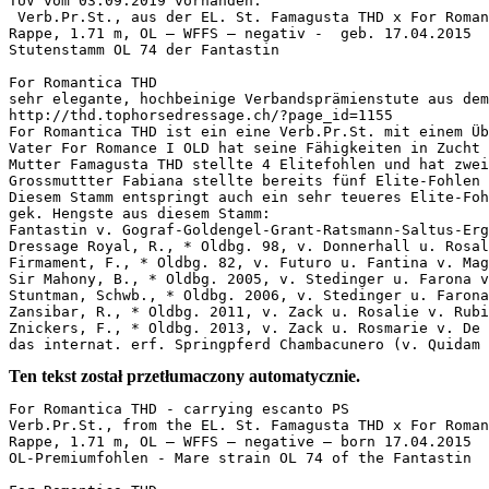
TÜV vom 03.09.2019 vorhanden.

 Verb.Pr.St., aus der EL. St. Famagusta THD x For Romanc
Rappe, 1.71 m, OL – WFFS – negativ -  geb. 17.04.2015

Stutenstamm OL 74 der Fantastin

For Romantica THD

sehr elegante, hochbeinige Verbandsprämienstute aus dem 
http://thd.tophorsedressage.ch/?page_id=1155 

For Romantica THD ist ein eine Verb.Pr.St. mit einem Übe
Vater For Romance I OLD hat seine Fähigkeiten in Zucht 
Mutter Famagusta THD stellte 4 Elitefohlen und hat zwei 
Grossmuttter Fabiana stellte bereits fünf Elite-Fohlen 
Diesem Stamm entspringt auch ein sehr teueres Elite-Foh
gek. Hengste aus diesem Stamm:

Fantastin v. Gograf-Goldengel-Grant-Ratsmann-Saltus-Ergo
Dressage Royal, R., * Oldbg. 98, v. Donnerhall u. Rosali
Firmament, F., * Oldbg. 82, v. Futuro u. Fantina v. Magi
Sir Mahony, B., * Oldbg. 2005, v. Stedinger u. Farona v.
Stuntman, Schwb., * Oldbg. 2006, v. Stedinger u. Farona 
Zansibar, R., * Oldbg. 2011, v. Zack u. Rosalie v. Rubin
Znickers, F., * Oldbg. 2013, v. Zack u. Rosmarie v. De N
das internat. erf. Springpferd Chambacunero (v. Quidam 
Ten tekst został przetłumaczony automatycznie.
For Romantica THD - carrying escanto PS

Verb.Pr.St., from the EL. St. Famagusta THD x For Romanc
Rappe, 1.71 m, OL – WFFS – negative – born 17.04.2015

OL-Premiumfohlen - Mare strain OL 74 of the Fantastin
