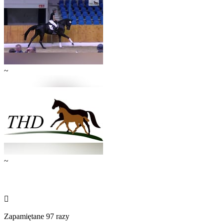
~
~

Zapamiętane 97 razy