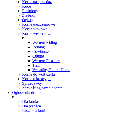
Konie na sprzedaż
Kuce
Embriony
Źrebaki
Ogiery
Konie ujeżdżeniowe
Konie skokowe
Konie westernowe
b
Western Riding
Reining
Cowhorse
Cutting
Western Pleasure
Trail
Versatility Ranch Horse
Konie do woltyżerki
Konie rekreacyjne
Sprzedawcy
Zamieść ogłoszenie teraz
Ogłoszenia drobne
b
Dla konia
Dla jeźdźca
Pasze dla koni