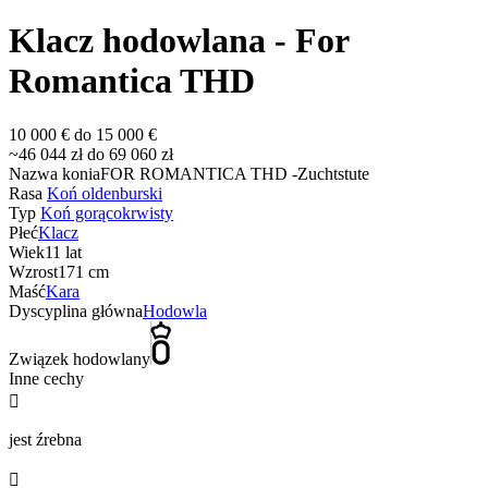
Klacz hodowlana - For
Romantica THD
10 000 € do 15 000 €
~46 044 zł do 69 060 zł
Nazwa konia
FOR ROMANTICA THD -Zuchtstute
Rasa
Koń oldenburski
Typ
Koń gorącokrwisty
Płeć
Klacz
Wiek
11 lat
Wzrost
171 cm
Maść
Kara
Dyscyplina główna
Hodowla
Związek hodowlany
Inne cechy

jest źrebna
