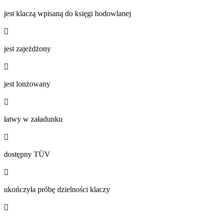
jest klaczą wpisaną do księgi hodowlanej

jest zajeżdżony

jest lonżowany

łatwy w załadunku

dostępny TÜV

ukończyła próbę dzielności klaczy
