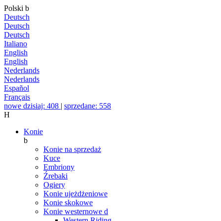
Polski
b
Deutsch
Deutsch
Deutsch
Italiano
English
English
Nederlands
Nederlands
Español
Français
nowe dzisiaj: 408
|
sprzedane: 558
H
Konie
b
Konie na sprzedaż
Kuce
Embriony
Źrebaki
Ogiery
Konie ujeżdżeniowe
Konie skokowe
Konie westernowe
d
Western Riding