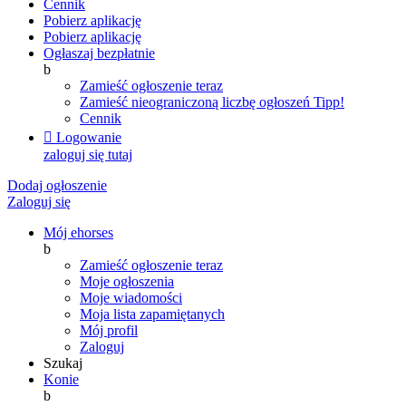
Cennik
Pobierz aplikację
Pobierz aplikację
Ogłaszaj bezpłatnie
b
Zamieść ogłoszenie teraz
Zamieść nieograniczoną liczbę ogłoszeń
Tipp!
Cennik

Logowanie
zaloguj się tutaj
Dodaj ogłoszenie
Zaloguj się
Mój ehorses
b
Zamieść ogłoszenie teraz
Moje ogłoszenia
Moje wiadomości
Moja lista zapamiętanych
Mój profil
Zaloguj
Szukaj
Konie
b