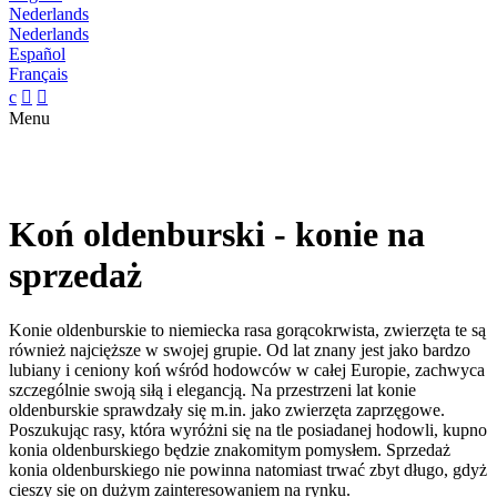
Nederlands
Nederlands
Español
Français
c


Menu
Koń oldenburski - konie na
sprzedaż
Konie oldenburskie to niemiecka rasa gorącokrwista, zwierzęta te są
również najcięższe w swojej grupie. Od lat znany jest jako bardzo
lubiany i ceniony koń wśród hodowców w całej Europie, zachwyca
szczególnie swoją siłą i elegancją. Na przestrzeni lat konie
oldenburskie sprawdzały się m.in. jako zwierzęta zaprzęgowe.
Poszukując rasy, która wyróżni się na tle posiadanej hodowli, kupno
konia oldenburskiego będzie znakomitym pomysłem. Sprzedaż
konia oldenburskiego nie powinna natomiast trwać zbyt długo, gdyż
cieszy się on dużym zainteresowaniem na rynku.