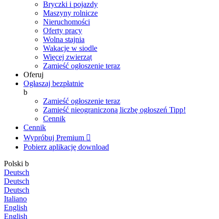
Bryczki i pojazdy
Maszyny rolnicze
Nieruchomości
Oferty pracy
Wolna stajnia
Wakacje w siodle
Więcej zwierząt
Zamieść ogłoszenie teraz
Oferuj
Ogłaszaj bezpłatnie
b
Zamieść ogłoszenie teraz
Zamieść nieograniczoną liczbę ogłoszeń
Tipp!
Cennik
Cennik
Wypróbuj Premium

Pobierz aplikację
download
Polski
b
Deutsch
Deutsch
Deutsch
Italiano
English
English