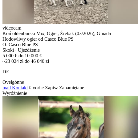
videocam
Koń oldenburski Mix, Ogier, Źrebak (03/2026), Gniada
Hodowliwy ogier od Casco Blue PS
O: Casco Blue PS
Skoki · Ujeżdżenie
5 000 € do 10 000 €
~23 024 zł do 46 040 zł
DE
Ovelgönne
mail
Kontakt
favorite
Zapisz
Zapamiętane
Wyróżnienie