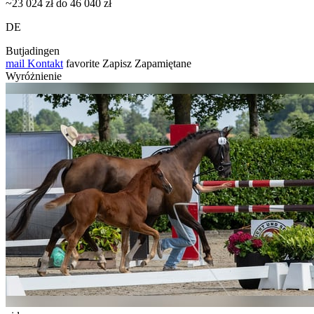
~23 024 zł do 46 040 zł
DE
Butjadingen
mail
Kontakt
favorite
Zapisz
Zapamiętane
Wyróżnienie