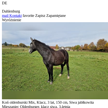
DE
Dahlenburg
mail
Kontakt
favorite
Zapisz
Zapamiętane
Wyróżnienie
Koń oldenburski Mix, Klacz, 3 lat, 150 cm, Siwa jabłkowita
Mieszaniec Oldenburger, klacz siwa, 3-letnia