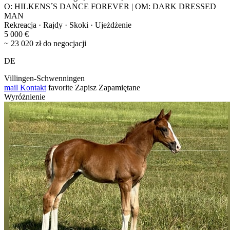
O: HILKENS´S DANCE FOREVER | OM: DARK DRESSED
MAN
Rekreacja · Rajdy · Skoki · Ujeżdżenie
5 000 €
~ 23 020 zł do negocjacji
DE
Villingen-Schwenningen
mail
Kontakt
favorite
Zapisz
Zapamiętane
Wyróżnienie