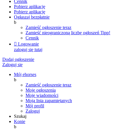
Cennik
Pobierz aplikację
Pobierz aplikację
Ogłaszaj bezpłatnie
b
Zamieść ogłoszenie teraz
Zamieść nieograniczoną liczbę ogłoszeń
Tipp!
Cennik

Logowanie
zaloguj się tutaj
Dodaj ogłoszenie
Zaloguj się
Mój ehorses
b
Zamieść ogłoszenie teraz
Moje ogłoszenia
Moje wiadomości
Moja lista zapamiętanych
Mój profil
Zaloguj
Szukaj
Konie
b