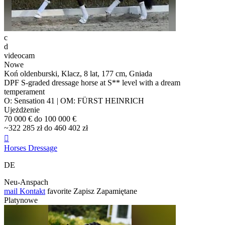
c
d
videocam
Nowe
Koń oldenburski, Klacz, 8 lat, 177 cm, Gniada
DPF S-graded dressage horse at S** level with a dream
temperament
O: Sensation 41 | OM: FÜRST HEINRICH
Ujeżdżenie
70 000 € do 100 000 €
~322 285 zł do 460 402 zł

Horses Dressage
DE
Neu-Anspach
mail
Kontakt
favorite
Zapisz
Zapamiętane
Platynowe