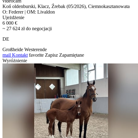
videocam
Koń oldenburski, Klacz, Źrebak (05/2026), Ciemnokasztanowata
O: Federer | OM: Livaldon
Ujeżdżenie
6 000 €
~ 27 624 zł do negocjacji
DE
Großheide Westerende
mail
Kontakt
favorite
Zapisz
Zapamiętane
Wyróżnienie