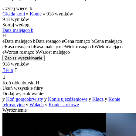
Czytaj więcej
b
Giełda koni
»
Konie
»
918 wyników
918 wyników
Sortuj według
Data malejąco
b
H
e
Data malejąco
b
Data rosnąco
e
Cena rosnąco
b
Cena malejąco
e
Rasa rosnąco
b
Rasa malejąco
e
Wiek rosnąco
b
Wiek malejąco
e
Wzrost rosnąco
b
Wzrost malejąco
Zapisz wyszukiwanie
918 wyników

Filtr


Koń oldenburski
H
Usuń wszystkie filtry
Dodaj wyszukiwanie:
y
Koń gorącokrwisty
y
Konie ujeżdżeniowe
y
Klacz
y
Konie
rekreacyjne
y
Wałach
y
Konie skokowe
Wyróżnienie