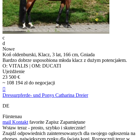
c
d
Nowe
Koń oldenburski, Klacz, 3 lat, 166 cm, Gniada
Bardzo dobrze usposobiona młoda klacz z dużym potencjałem.
O: VITALIS | OM: DUCATI
Ujeżdżenie
23 500 €
~ 108 194 zł do negocjacji

Dressurpferde- und Ponys Catharina Dreier
DE
Fürstenau
mail
Kontakt
favorite
Zapisz
Zapamiętane
Wstaw teraz - prosto, szybko i skutecznie!
Znajdź odpowiednich zainteresowanych dla swojego ogłoszenia na
ehorses, największym rynku dla świata koni. Rozpocznij teraz w