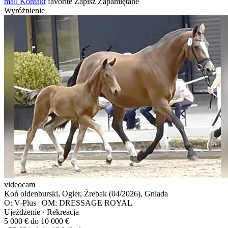
mail
Kontakt
favorite
Zapisz
Zapamiętane
Wyróżnienie
videocam
Koń oldenburski, Ogier, Źrebak (04/2026), Gniada
O: V-Plus | OM: DRESSAGE ROYAL
Ujeżdżenie · Rekreacja
5 000 € do 10 000 €