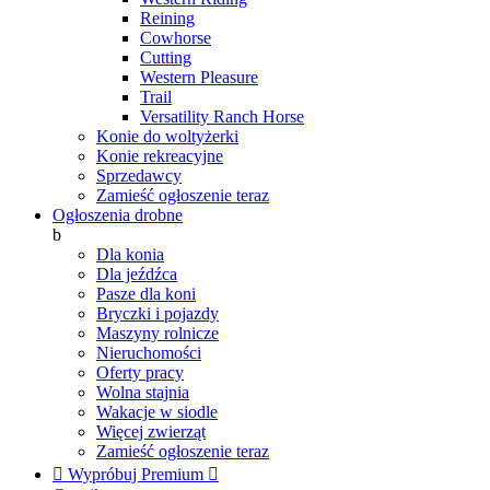
Reining
Cowhorse
Cutting
Western Pleasure
Trail
Versatility Ranch Horse
Konie do woltyżerki
Konie rekreacyjne
Sprzedawcy
Zamieść ogłoszenie teraz
Ogłoszenia drobne
b
Dla konia
Dla jeźdźca
Pasze dla koni
Bryczki i pojazdy
Maszyny rolnicze
Nieruchomości
Oferty pracy
Wolna stajnia
Wakacje w siodle
Więcej zwierząt
Zamieść ogłoszenie teraz

Wypróbuj Premium
