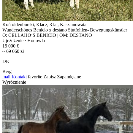
Koń oldenburski, Klacz, 3 lat, Kasztanowata
Wunderschönes Benicio x destano Stutfohlen- Bewegungskünstler
O: CELLAHO‘S BENICIO | OM: DESTANO
Ujeżdżenie · Hodowla
15 000 €
~ 69 060 zł
DE
Berg
mail
Kontakt
favorite
Zapisz
Zapamiętane
Wyróżnienie