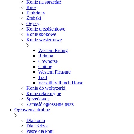
Konie na sprzedaż
Kuce
Embriony
Źrebaki
Ogiery
Konie ujeżdżeniowe
Konie skokowe
Konie westernowe
b
Western Riding
Reining
Cowhorse
Cutting
Western Pleasure
Trail
Versatility Ranch Horse
Konie do woltyżerki
Konie rekreacyjne
Sprzedawcy
Zamieść ogłoszenie teraz
Ogłoszenia drobne
b
Dla konia
Dla jeźdźca
Pasze dla koni