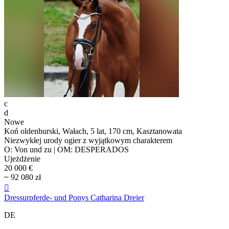
c
d
Nowe
Koń oldenburski, Wałach, 5 lat, 170 cm, Kasztanowata
Niezwykłej urody ogier z wyjątkowym charakterem
O: Von und zu | OM: DESPERADOS
Ujeżdżenie
20 000 €
~ 92 080 zł

Dressurpferde- und Ponys Catharina Dreier
DE