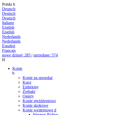
Polski
b
Deutsch
Deutsch
Deutsch
Italiano
English
English
Nederlands
Nederlands
Español
Français
nowe dzisiaj: 285
|
sprzedane: 574
H
Konie
b
Konie na sprzedaż
Kuce
Embriony
Źrebaki
Ogiery
Konie ujeżdżeniowe
Konie skokowe
Konie westernowe
d
Western Riding