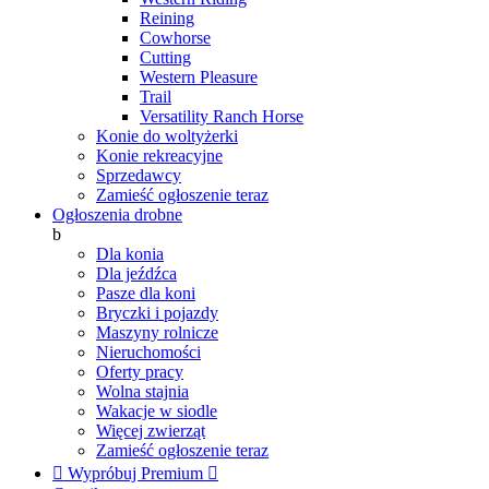
Reining
Cowhorse
Cutting
Western Pleasure
Trail
Versatility Ranch Horse
Konie do woltyżerki
Konie rekreacyjne
Sprzedawcy
Zamieść ogłoszenie teraz
Ogłoszenia drobne
b
Dla konia
Dla jeźdźca
Pasze dla koni
Bryczki i pojazdy
Maszyny rolnicze
Nieruchomości
Oferty pracy
Wolna stajnia
Wakacje w siodle
Więcej zwierząt
Zamieść ogłoszenie teraz

Wypróbuj Premium
