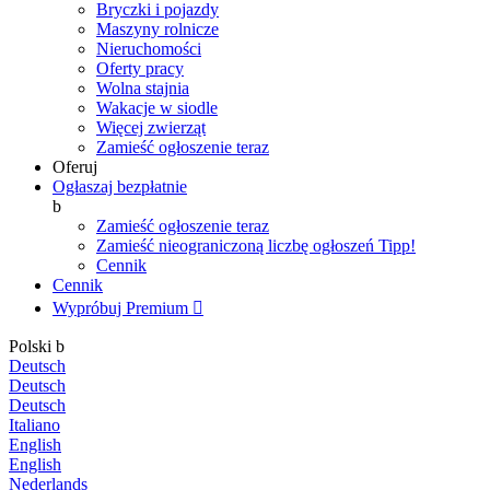
Bryczki i pojazdy
Maszyny rolnicze
Nieruchomości
Oferty pracy
Wolna stajnia
Wakacje w siodle
Więcej zwierząt
Zamieść ogłoszenie teraz
Oferuj
Ogłaszaj bezpłatnie
b
Zamieść ogłoszenie teraz
Zamieść nieograniczoną liczbę ogłoszeń
Tipp!
Cennik
Cennik
Wypróbuj Premium

Polski
b
Deutsch
Deutsch
Deutsch
Italiano
English
English
Nederlands