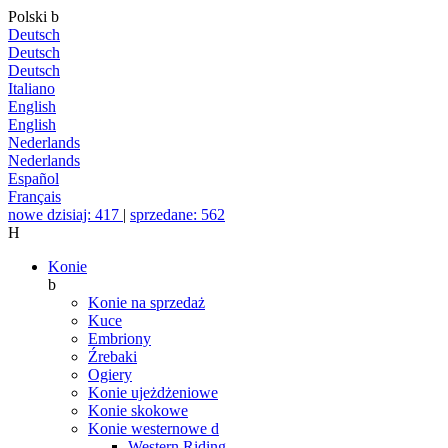
Polski
b
Deutsch
Deutsch
Deutsch
Italiano
English
English
Nederlands
Nederlands
Español
Français
nowe dzisiaj: 417
|
sprzedane: 562
H
Konie
b
Konie na sprzedaż
Kuce
Embriony
Źrebaki
Ogiery
Konie ujeżdżeniowe
Konie skokowe
Konie westernowe
d
Western Riding