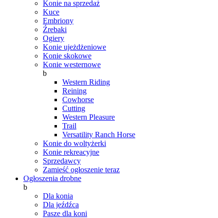
Konie na sprzedaż
Kuce
Embriony
Źrebaki
Ogiery
Konie ujeżdżeniowe
Konie skokowe
Konie westernowe
b
Western Riding
Reining
Cowhorse
Cutting
Western Pleasure
Trail
Versatility Ranch Horse
Konie do woltyżerki
Konie rekreacyjne
Sprzedawcy
Zamieść ogłoszenie teraz
Ogłoszenia drobne
b
Dla konia
Dla jeźdźca
Pasze dla koni