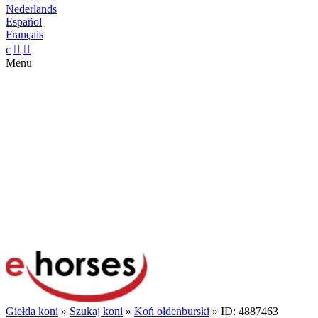
Nederlands
Español
Français
c


Menu
Giełda koni
»
Szukaj koni
»
Koń oldenburski
» ID: 4887463