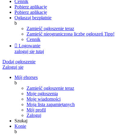
Cennik
Pobierz aplikację
Pobierz aplikację
Ogłaszaj bezpłatnie
b
Zamieść ogłoszenie teraz
Zamieść nieograniczoną liczbę ogłoszeń
Tipp!
Cennik

Logowanie
zaloguj się tutaj
Dodaj ogłoszenie
Zaloguj się
Mój ehorses
b
Zamieść ogłoszenie teraz
Moje ogłoszenia
Moje wiadomości
Moja lista zapamiętanych
Mój profil
Zaloguj
Szukaj
Konie
b