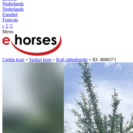
Nederlands
Nederlands
Español
Français
c


Menu
Giełda koni
»
Szukaj koni
»
Koń oldenburski
» ID: 4888371