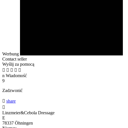
Werbung
Contact seller
Wyślij za pomocą





n
Wiadomość
9
Zadzwonić

share

Linzmeier&Cebola Dressage
E
78337 Öhningen