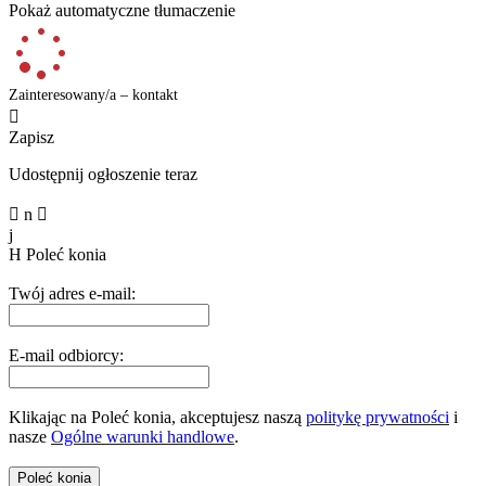
Pokaż automatyczne tłumaczenie
Zainteresowany/a – kontakt

Zapisz
Udostępnij ogłoszenie teraz

n

j
H
Poleć konia
Twój adres e-mail:
E-mail odbiorcy:
Klikając na Poleć konia, akceptujesz naszą
politykę prywatności
i
nasze
Ogólne warunki handlowe
.