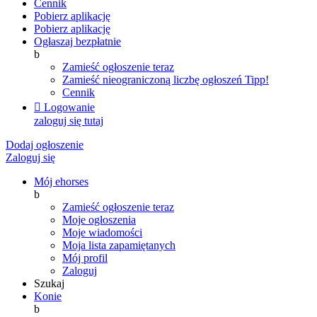
Cennik
Pobierz aplikację
Pobierz aplikację
Ogłaszaj bezpłatnie
b
Zamieść ogłoszenie teraz
Zamieść nieograniczoną liczbę ogłoszeń
Tipp!
Cennik

Logowanie
zaloguj się tutaj
Dodaj ogłoszenie
Zaloguj się
Mój ehorses
b
Zamieść ogłoszenie teraz
Moje ogłoszenia
Moje wiadomości
Moja lista zapamiętanych
Mój profil
Zaloguj
Szukaj
Konie
b