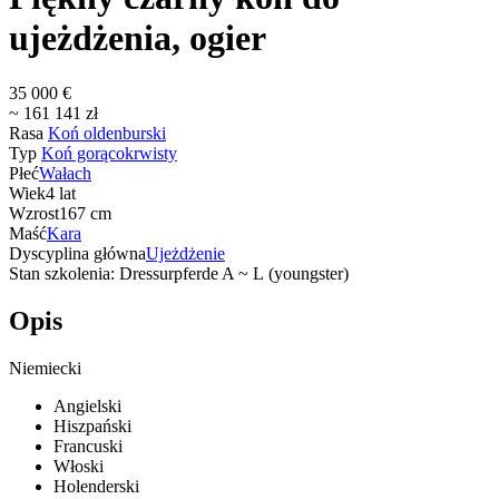
ujeżdżenia, ogier
35 000 €
~ 161 141 zł
Rasa
Koń oldenburski
Typ
Koń gorącokrwisty
Płeć
Wałach
Wiek
4 lat
Wzrost
167 cm
Maść
Kara
Dyscyplina główna
Ujeżdżenie
Stan szkolenia: Dressurpferde A ~ L (youngster)
Opis
Niemiecki
Angielski
Hiszpański
Francuski
Włoski
Holenderski