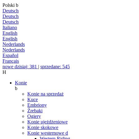
Polski
b
Deutsch
Deutsch
Deutsch
Italiano
English
English
Nederlands
Nederlands
Español
Français
nowe dzisiaj: 381
|
sprzedane: 545
H
Konie
b
Konie na sprzedaż
Kuce
Embriony
Źrebaki
Ogiery
Konie ujeżdżeniowe
Konie skokowe
Konie westernowe
d
Western Riding