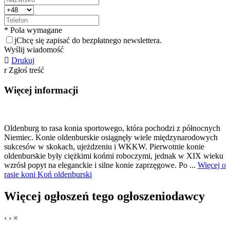
* Pola wymagane
j
Chcę się zapisać do bezpłatnego newslettera.
Wyślij wiadomość

Drukuj
r
Zgłoś treść
Więcej informacji
Oldenburg to rasa konia sportowego, która pochodzi z północnych
Niemiec. Konie oldenburskie osiągnęły wiele międzynarodowych
sukcesów w skokach, ujeżdzeniu i WKKW. Pierwotnie konie
oldenburskie były ciężkimi końmi roboczymi, jednak w XIX wieku
wzrósł popyt na eleganckie i silne konie zaprzęgowe. Po ...
Więcej o
rasie koni Koń oldenburski
Więcej ogłoszeń tego ogłoszeniodawcy
‹
›
×