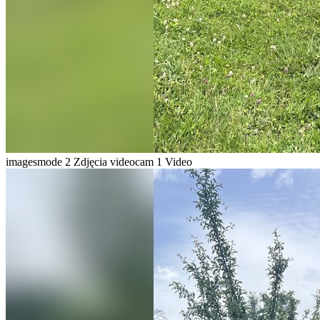
imagesmode
2 Zdjęcia
videocam
1 Video