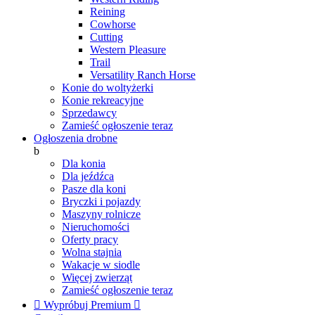
Reining
Cowhorse
Cutting
Western Pleasure
Trail
Versatility Ranch Horse
Konie do woltyżerki
Konie rekreacyjne
Sprzedawcy
Zamieść ogłoszenie teraz
Ogłoszenia drobne
b
Dla konia
Dla jeźdźca
Pasze dla koni
Bryczki i pojazdy
Maszyny rolnicze
Nieruchomości
Oferty pracy
Wolna stajnia
Wakacje w siodle
Więcej zwierząt
Zamieść ogłoszenie teraz

Wypróbuj Premium
