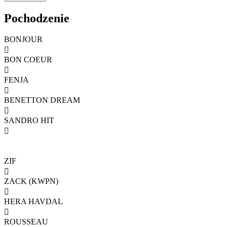
Pochodzenie
BONJOUR

BON COEUR

FENJA

BENETTON DREAM

SANDRO HIT

ZIF

ZACK (KWPN)

HERA HAVDAL

ROUSSEAU