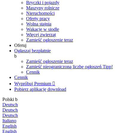
Bryczki i pojazdy
Maszyny rolnicze
Nieruchomości
Oferty pracy
Wolna stajnia
Wakacje w siodle
Więcej zwierząt
Zamieść ogłoszenie teraz
Oferuj
Ogłaszaj bezpłatnie
b
Zamieść ogłoszenie teraz
Zamieść nieograniczoną liczbę ogłoszeń
Tipp!
Cennik
Cennik
Wypróbuj Premium

Pobierz aplikację
download
Polski
b
Deutsch
Deutsch
Deutsch
Italiano
English
English