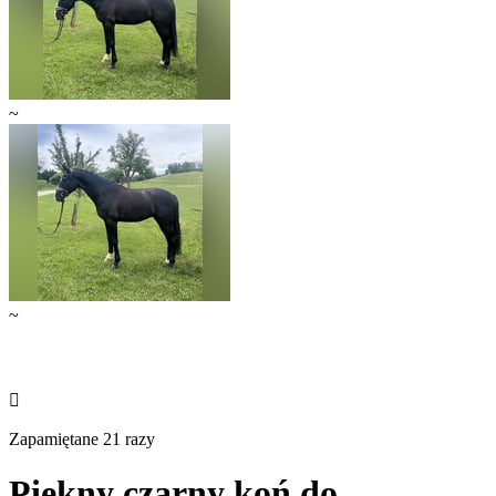
~
~

Zapamiętane 21 razy
Piękny czarny koń do