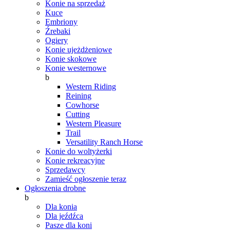
Konie na sprzedaż
Kuce
Embriony
Źrebaki
Ogiery
Konie ujeżdżeniowe
Konie skokowe
Konie westernowe
b
Western Riding
Reining
Cowhorse
Cutting
Western Pleasure
Trail
Versatility Ranch Horse
Konie do woltyżerki
Konie rekreacyjne
Sprzedawcy
Zamieść ogłoszenie teraz
Ogłoszenia drobne
b
Dla konia
Dla jeźdźca
Pasze dla koni