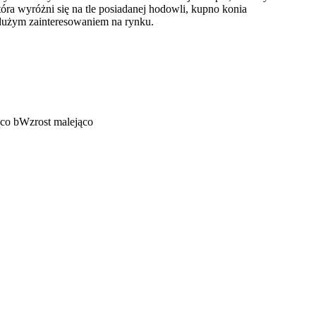
która wyróżni się na tle posiadanej hodowli, kupno konia
 dużym zainteresowaniem na rynku.
ąco
b
Wzrost malejąco