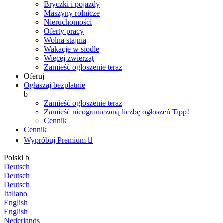
Bryczki i pojazdy
Maszyny rolnicze
Nieruchomości
Oferty pracy
Wolna stajnia
Wakacje w siodle
Więcej zwierząt
Zamieść ogłoszenie teraz
Oferuj
Ogłaszaj bezpłatnie
b
Zamieść ogłoszenie teraz
Zamieść nieograniczoną liczbę ogłoszeń
Tipp!
Cennik
Cennik
Wypróbuj Premium

Polski
b
Deutsch
Deutsch
Deutsch
Italiano
English
English
Nederlands