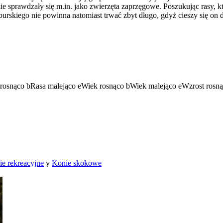
skie sprawdzały się m.in. jako zwierzęta zaprzęgowe. Poszukując rasy, 
rskiego nie powinna natomiast trwać zbyt długo, gdyż cieszy się on
rosnąco
b
Rasa malejąco
e
Wiek rosnąco
b
Wiek malejąco
e
Wzrost rosn
e rekreacyjne
y
Konie skokowe