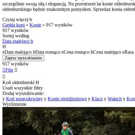
szczególnie swoją siłą i elegancją. Na przestrzeni lat konie oldenbur
oldenburskiego będzie znakomitym pomysłem. Sprzedaż konia oldenbu
Czytaj więcej
b
Giełda koni
»
Konie
»
917 wyników
917 wyników
Sortuj według
Data malejąco
b
H
e
Data malejąco
b
Data rosnąco
e
Cena rosnąco
b
Cena malejąco
e
Rasa 
Zapisz wyszukiwanie
917 wyników

Filtr


Koń oldenburski
H
Usuń wszystkie filtry
Dodaj wyszukiwanie:
y
Koń gorącokrwisty
y
Konie ujeżdżeniowe
y
Klacz
y
Wałach
y
Koni
Wyróżnienie