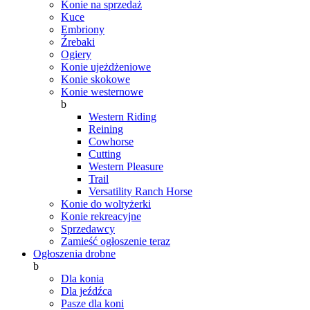
Konie na sprzedaż
Kuce
Embriony
Źrebaki
Ogiery
Konie ujeżdżeniowe
Konie skokowe
Konie westernowe
b
Western Riding
Reining
Cowhorse
Cutting
Western Pleasure
Trail
Versatility Ranch Horse
Konie do woltyżerki
Konie rekreacyjne
Sprzedawcy
Zamieść ogłoszenie teraz
Ogłoszenia drobne
b
Dla konia
Dla jeźdźca
Pasze dla koni