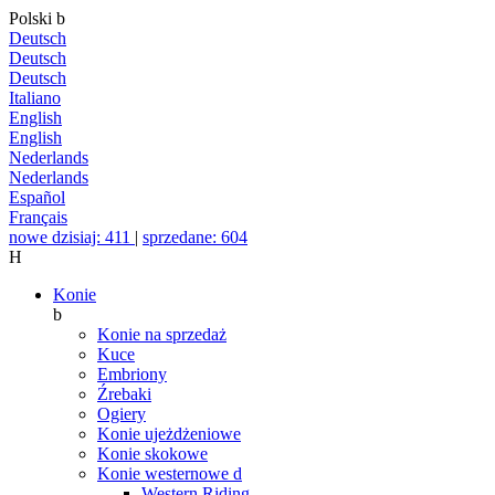
Polski
b
Deutsch
Deutsch
Deutsch
Italiano
English
English
Nederlands
Nederlands
Español
Français
nowe dzisiaj: 411
|
sprzedane: 604
H
Konie
b
Konie na sprzedaż
Kuce
Embriony
Źrebaki
Ogiery
Konie ujeżdżeniowe
Konie skokowe
Konie westernowe
d
Western Riding