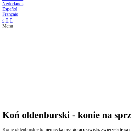
Nederlands
Español
Français
c


Menu
Koń oldenburski - konie na spr
Konie oldenburskie to niemiecka rasa gorącokrwista, zwierzęta te są