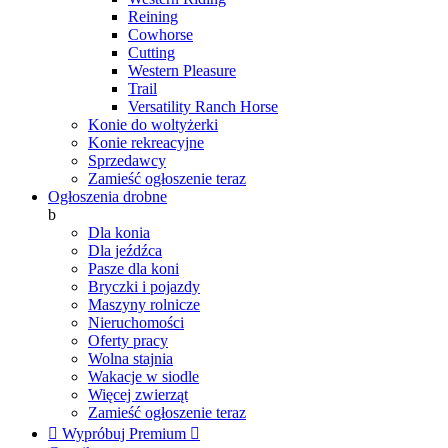
Reining
Cowhorse
Cutting
Western Pleasure
Trail
Versatility Ranch Horse
Konie do woltyżerki
Konie rekreacyjne
Sprzedawcy
Zamieść ogłoszenie teraz
Ogłoszenia drobne
b
Dla konia
Dla jeźdźca
Pasze dla koni
Bryczki i pojazdy
Maszyny rolnicze
Nieruchomości
Oferty pracy
Wolna stajnia
Wakacje w siodle
Więcej zwierząt
Zamieść ogłoszenie teraz

Wypróbuj Premium
