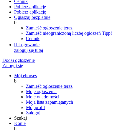
Cennik
Pobierz aplikację
Pobierz aplikację
Ogłaszaj bezpłatnie
b
Zamieść ogłoszenie teraz
Zamieść nieograniczoną liczbę ogłoszeń
Tipp!
Cennik

Logowanie
zaloguj się tutaj
Dodaj ogłoszenie
Zaloguj się
Mój ehorses
b
Zamieść ogłoszenie teraz
Moje ogłoszenia
Moje wiadomości
Moja lista zapamiętanych
Mój profil
Zaloguj
Szukaj
Konie
b