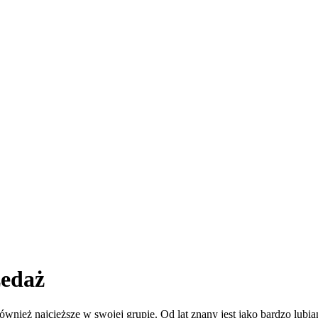
zedaż
 również najcięższe w swojej grupie. Od lat znany jest jako bardzo l