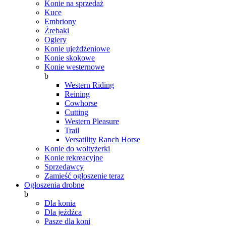
Konie na sprzedaż
Kuce
Embriony
Źrebaki
Ogiery
Konie ujeżdżeniowe
Konie skokowe
Konie westernowe
b
Western Riding
Reining
Cowhorse
Cutting
Western Pleasure
Trail
Versatility Ranch Horse
Konie do woltyżerki
Konie rekreacyjne
Sprzedawcy
Zamieść ogłoszenie teraz
Ogłoszenia drobne
b
Dla konia
Dla jeźdźca
Pasze dla koni