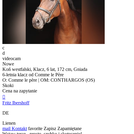
c
d
videocam
Nowe
Koń westfalski, Klacz, 6 lat, 172 cm, Gniada
6-letnia klacz od Comme le Père
O: Comme le père | OM: CONTHARGOS (OS)
Skoki
Cena na zapytanie

Fritz Ibershoff
DE
Lienen
mail
Kontakt
favorite
Zapisz
Zapamiętane
Wstaw teraz - prosto, szybko i skutecznie!