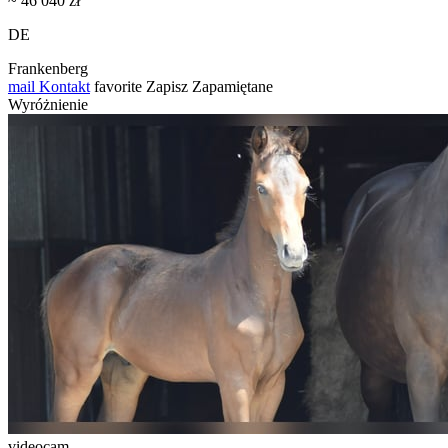
~ 46 040 zł
DE
Frankenberg
mail
Kontakt
favorite
Zapisz
Zapamiętane
Wyróżnienie
videocam