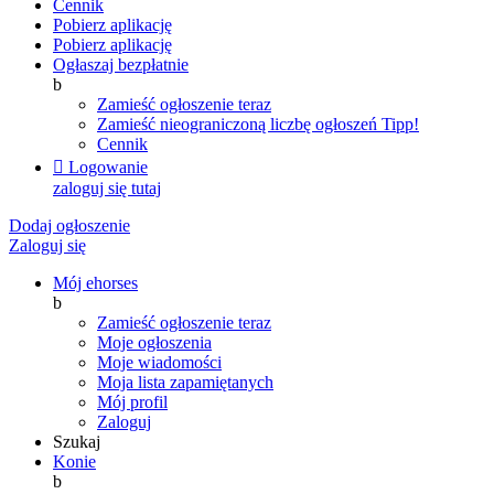
Cennik
Pobierz aplikację
Pobierz aplikację
Ogłaszaj bezpłatnie
b
Zamieść ogłoszenie teraz
Zamieść nieograniczoną liczbę ogłoszeń
Tipp!
Cennik

Logowanie
zaloguj się tutaj
Dodaj ogłoszenie
Zaloguj się
Mój ehorses
b
Zamieść ogłoszenie teraz
Moje ogłoszenia
Moje wiadomości
Moja lista zapamiętanych
Mój profil
Zaloguj
Szukaj
Konie
b