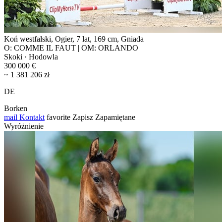
Koń westfalski, Ogier, 7 lat, 169 cm, Gniada
O: COMME IL FAUT | OM: ORLANDO
Skoki · Hodowla
300 000 €
~ 1 381 206 zł
DE
Borken
mail
Kontakt
favorite
Zapisz
Zapamiętane
Wyróżnienie