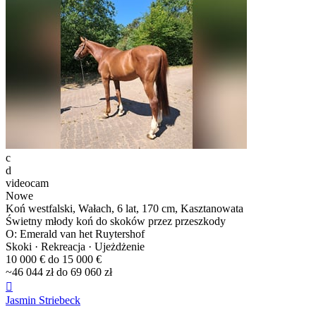
c
d
videocam
Nowe
Koń westfalski, Wałach, 6 lat, 170 cm, Kasztanowata
Świetny młody koń do skoków przez przeszkody
O: Emerald van het Ruytershof
Skoki · Rekreacja · Ujeżdżenie
10 000 € do 15 000 €
~46 044 zł do 69 060 zł

Jasmin Striebeck