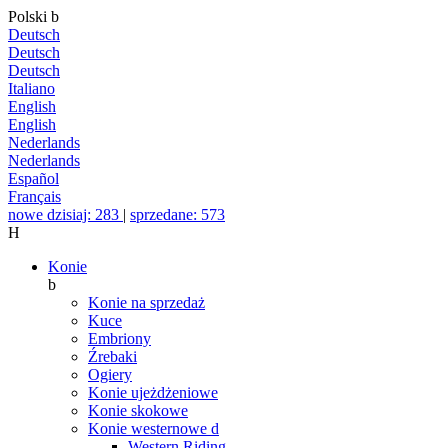
Polski
b
Deutsch
Deutsch
Deutsch
Italiano
English
English
Nederlands
Nederlands
Español
Français
nowe dzisiaj: 283
|
sprzedane: 573
H
Konie
b
Konie na sprzedaż
Kuce
Embriony
Źrebaki
Ogiery
Konie ujeżdżeniowe
Konie skokowe
Konie westernowe
d
Western Riding