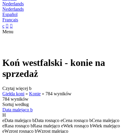
Nederlands
Nederlands
Español
Français
c


Menu
Koń westfalski - konie na
sprzedaż
Czytaj więcej
b
Giełda koni
»
Konie
»
784 wyników
784 wyników
Sortuj według
Data malejąco
b
H
e
Data malejąco
b
Data rosnąco
e
Cena rosnąco
b
Cena malejąco
e
Rasa rosnąco
b
Rasa malejąco
e
Wiek rosnąco
b
Wiek malejąco
e
Wzrost rosnąco
b
Wzrost malejąco