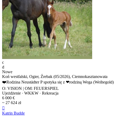
c
d
Nowe
Koń westfalski, Ogier, Źrebak (05/2026), Ciemnokasztanowata
❤️Rodzina Neustädter P spotyka się z ❤rodziną Wega (Weihegold)
O: VISION | OM: FEUERSPIEL
Ujeżdżenie · WKKW · Rekreacja
6 000 €
~ 27 624 zł

Katrin Budde