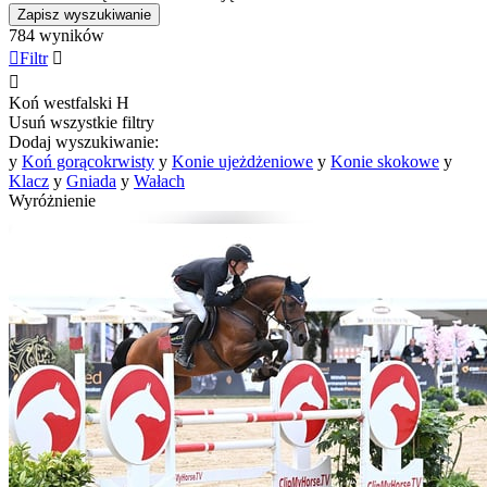
Zapisz wyszukiwanie
784 wyników

Filtr


Koń westfalski
H
Usuń wszystkie filtry
Dodaj wyszukiwanie:
y
Koń gorącokrwisty
y
Konie ujeżdżeniowe
y
Konie skokowe
y
Klacz
y
Gniada
y
Wałach
Wyróżnienie