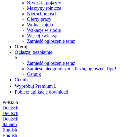
Bryczki i pojazdy
Maszyny rolnicze
Nieruchomości
Oferty pracy
Wolna stajnia
Wakacje w siodle
Więcej zwierząt
Zamieść ogłoszenie teraz
Oferuj
Ogłaszaj bezpłatnie
b
Zamieść ogłoszenie teraz
Zamieść nieograniczoną liczbę ogłoszeń
Tipp!
Cennik
Cennik
Wypróbuj Premium

Pobierz aplikację
download
Polski
b
Deutsch
Deutsch
Deutsch
Italiano
English
English