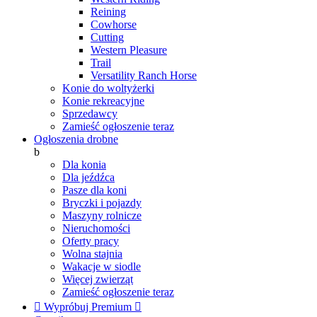
Reining
Cowhorse
Cutting
Western Pleasure
Trail
Versatility Ranch Horse
Konie do woltyżerki
Konie rekreacyjne
Sprzedawcy
Zamieść ogłoszenie teraz
Ogłoszenia drobne
b
Dla konia
Dla jeźdźca
Pasze dla koni
Bryczki i pojazdy
Maszyny rolnicze
Nieruchomości
Oferty pracy
Wolna stajnia
Wakacje w siodle
Więcej zwierząt
Zamieść ogłoszenie teraz

Wypróbuj Premium
