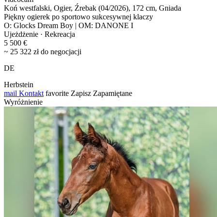
Koń westfalski, Ogier, Źrebak (04/2026), 172 cm, Gniada
Piękny ogierek po sportowo sukcesywnej klaczy
O: Glocks Dream Boy | OM: DANONE I
Ujeżdżenie · Rekreacja
5 500 €
~ 25 322 zł do negocjacji
DE
Herbstein
mail
Kontakt
favorite
Zapisz
Zapamiętane
Wyróżnienie