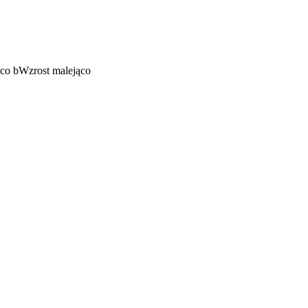
ąco
b
Wzrost malejąco