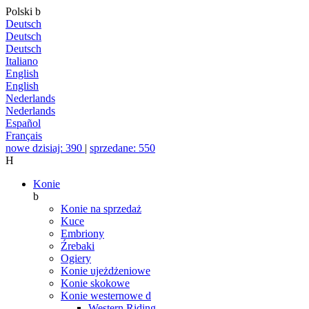
Polski
b
Deutsch
Deutsch
Deutsch
Italiano
English
English
Nederlands
Nederlands
Español
Français
nowe dzisiaj: 390
|
sprzedane: 550
H
Konie
b
Konie na sprzedaż
Kuce
Embriony
Źrebaki
Ogiery
Konie ujeżdżeniowe
Konie skokowe
Konie westernowe
d
Western Riding