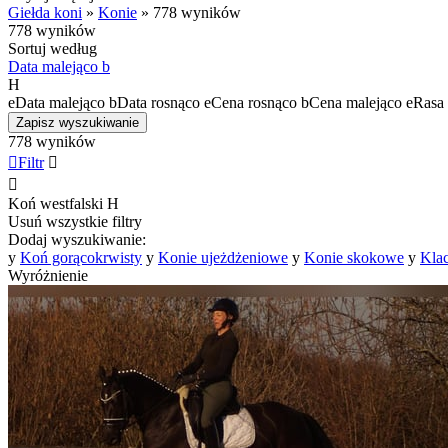
Giełda koni
»
Konie
»
778 wyników
778 wyników
Sortuj według
Data malejąco
b
H
e
Data malejąco
b
Data rosnąco
e
Cena rosnąco
b
Cena malejąco
e
Rasa 
Zapisz wyszukiwanie
778 wyników

Filtr


Koń westfalski
H
Usuń wszystkie filtry
Dodaj wyszukiwanie:
y
Koń gorącokrwisty
y
Konie ujeżdżeniowe
y
Konie skokowe
y
Kla
Wyróżnienie