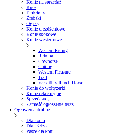
Konie na sprzedaż
Kuce
Embriony
Źrebaki
Ogiery
Konie ujeżdżeniowe
Konie skokowe
Konie westernowe
b
Western Riding
Reining
Cowhorse
Cutting
Western Pleasure
Trail
Versatility Ranch Horse
Konie do woltyżerki
Konie rekreacyjne
Sprzedawcy
Zamieść ogłoszenie teraz
Ogłoszenia drobne
b
Dla konia
Dla jeźdźca
Pasze dla koni