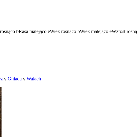
rosnąco
b
Rasa malejąco
e
Wiek rosnąco
b
Wiek malejąco
e
Wzrost rosn
cz
y
Gniada
y
Wałach