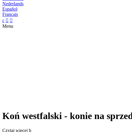
Nederlands
Español
Français
c


Menu
Koń westfalski - konie na sprze
Czytaj więcej
b