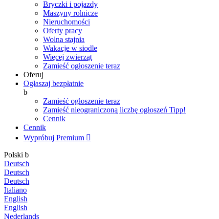
Bryczki i pojazdy
Maszyny rolnicze
Nieruchomości
Oferty pracy
Wolna stajnia
Wakacje w siodle
Więcej zwierząt
Zamieść ogłoszenie teraz
Oferuj
Ogłaszaj bezpłatnie
b
Zamieść ogłoszenie teraz
Zamieść nieograniczoną liczbę ogłoszeń
Tipp!
Cennik
Cennik
Wypróbuj Premium

Polski
b
Deutsch
Deutsch
Deutsch
Italiano
English
English
Nederlands