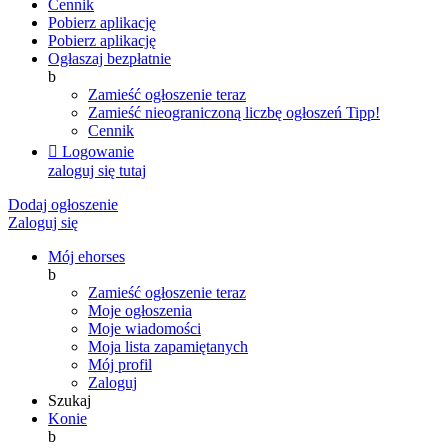
Cennik
Pobierz aplikację
Pobierz aplikację
Ogłaszaj bezpłatnie
b
Zamieść ogłoszenie teraz
Zamieść nieograniczoną liczbę ogłoszeń
Tipp!
Cennik

Logowanie
zaloguj się tutaj
Dodaj ogłoszenie
Zaloguj się
Mój ehorses
b
Zamieść ogłoszenie teraz
Moje ogłoszenia
Moje wiadomości
Moja lista zapamiętanych
Mój profil
Zaloguj
Szukaj
Konie
b