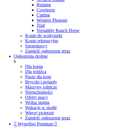
Reining
Cowhorse
Cutting
Western Pleasure
Trail
Versatility Ranch Horse
Konie do woltyżerki
Konie rekreacyjne
Sprzedawcy
Zamieść ogłoszenie teraz
Ogłoszenia drobne
b
Dla konia
Dla jeźdźca
Pasze dla koni
Bryczki i pojazdy
Maszyny rolnicze
Nieruchomości
Oferty pracy
Wolna stajnia
Wakacje w siodle
Więcej zwierząt
Zamieść ogłoszenie teraz

Wypróbuj Premium
