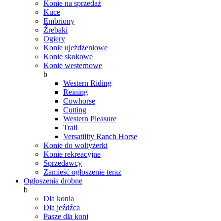
Konie na sprzedaż
Kuce
Embriony
Źrebaki
Ogiery
Konie ujeżdżeniowe
Konie skokowe
Konie westernowe
b
Western Riding
Reining
Cowhorse
Cutting
Western Pleasure
Trail
Versatility Ranch Horse
Konie do woltyżerki
Konie rekreacyjne
Sprzedawcy
Zamieść ogłoszenie teraz
Ogłoszenia drobne
b
Dla konia
Dla jeźdźca
Pasze dla koni