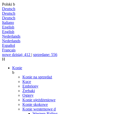
Polski
b
Deutsch
Deutsch
Deutsch
Italiano
English
English
Nederlands
Nederlands
Español
Français
nowe dzisiaj: 412
|
sprzedane: 556
H
Konie
b
Konie na sprzedaż
Kuce
Embriony
Źrebaki
Ogiery
Konie ujeżdżeniowe
Konie skokowe
Konie westernowe
d
Western Riding