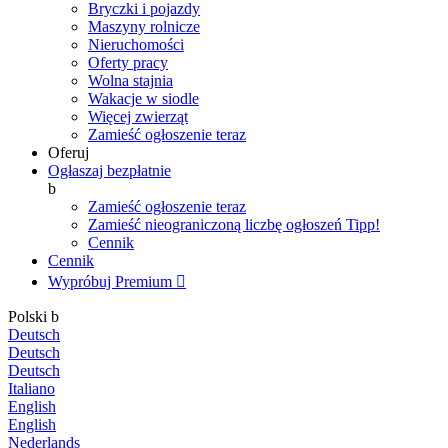
Bryczki i pojazdy
Maszyny rolnicze
Nieruchomości
Oferty pracy
Wolna stajnia
Wakacje w siodle
Więcej zwierząt
Zamieść ogłoszenie teraz
Oferuj
Ogłaszaj bezpłatnie
b
Zamieść ogłoszenie teraz
Zamieść nieograniczoną liczbę ogłoszeń
Tipp!
Cennik
Cennik
Wypróbuj Premium

Polski
b
Deutsch
Deutsch
Deutsch
Italiano
English
English
Nederlands