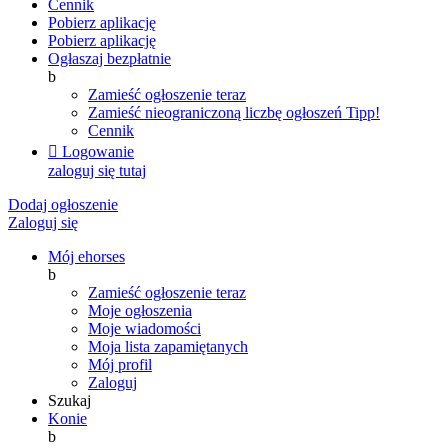
Cennik
Pobierz aplikację
Pobierz aplikację
Ogłaszaj bezpłatnie
b
Zamieść ogłoszenie teraz
Zamieść nieograniczoną liczbę ogłoszeń
Tipp!
Cennik

Logowanie
zaloguj się tutaj
Dodaj ogłoszenie
Zaloguj się
Mój ehorses
b
Zamieść ogłoszenie teraz
Moje ogłoszenia
Moje wiadomości
Moja lista zapamiętanych
Mój profil
Zaloguj
Szukaj
Konie
b