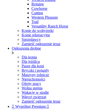
Reining
Cowhorse
Cutting
Western Pleasure
Trail
Versatility Ranch Horse
Konie do woltyżerki
Konie rekreacyjne
Sprzedawcy
Zamieść ogłoszenie teraz
Ogłoszenia drobne
b
Dla konia
Dla jeźdźca
Pasze dla koni
Bryczki i pojazdy
Maszyny rolnicze
Nieruchomości
Oferty pracy
Wolna stajnia
Wakacje w siodle
Więcej zwierząt
Zamieść ogłoszenie teraz

Wypróbuj Premium
