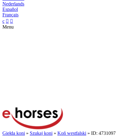
Nederlands
Español
Français
c


Menu
Giełda koni
»
Szukaj koni
»
Koń westfalski
» ID: 4731097