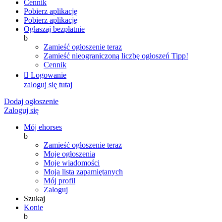
Cennik
Pobierz aplikację
Pobierz aplikację
Ogłaszaj bezpłatnie
b
Zamieść ogłoszenie teraz
Zamieść nieograniczoną liczbę ogłoszeń
Tipp!
Cennik

Logowanie
zaloguj się tutaj
Dodaj ogłoszenie
Zaloguj się
Mój ehorses
b
Zamieść ogłoszenie teraz
Moje ogłoszenia
Moje wiadomości
Moja lista zapamiętanych
Mój profil
Zaloguj
Szukaj
Konie
b