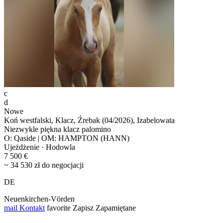
c
d
Nowe
Koń westfalski, Klacz, Źrebak (04/2026), Izabelowata
Niezwykle piękna klacz palomino
O: Qaside | OM: HAMPTON (HANN)
Ujeżdżenie · Hodowla
7 500 €
~ 34 530 zł do negocjacji
DE
Neuenkirchen-Vörden
mail
Kontakt
favorite
Zapisz
Zapamiętane