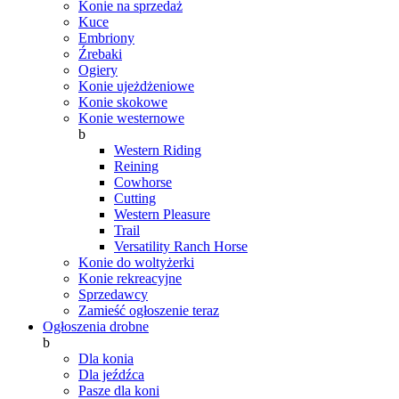
Konie na sprzedaż
Kuce
Embriony
Źrebaki
Ogiery
Konie ujeżdżeniowe
Konie skokowe
Konie westernowe
b
Western Riding
Reining
Cowhorse
Cutting
Western Pleasure
Trail
Versatility Ranch Horse
Konie do woltyżerki
Konie rekreacyjne
Sprzedawcy
Zamieść ogłoszenie teraz
Ogłoszenia drobne
b
Dla konia
Dla jeźdźca
Pasze dla koni