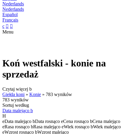
Nederlands
Nederlands
Español
Français
c


Menu
Koń westfalski - konie na
sprzedaż
Czytaj więcej
b
Giełda koni
»
Konie
»
783 wyników
783 wyników
Sortuj według
Data malejąco
b
H
e
Data malejąco
b
Data rosnąco
e
Cena rosnąco
b
Cena malejąco
e
Rasa rosnąco
b
Rasa malejąco
e
Wiek rosnąco
b
Wiek malejąco
e
Wzrost rosnąco
b
Wzrost malejąco