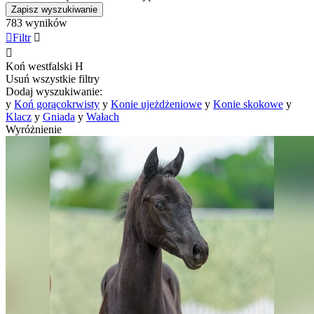
Zapisz wyszukiwanie
783 wyników

Filtr


Koń westfalski
H
Usuń wszystkie filtry
Dodaj wyszukiwanie:
y
Koń gorącokrwisty
y
Konie ujeżdżeniowe
y
Konie skokowe
y
Klacz
y
Gniada
y
Wałach
Wyróżnienie