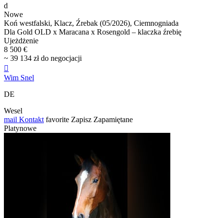
d
Nowe
Koń westfalski, Klacz, Źrebak (05/2026), Ciemnogniada
Dla Gold OLD x Maracana x Rosengold – klaczka źrebię
Ujeżdżenie
8 500 €
~ 39 134 zł do negocjacji

Wim Snel
DE
Wesel
mail
Kontakt
favorite
Zapisz
Zapamiętane
Platynowe