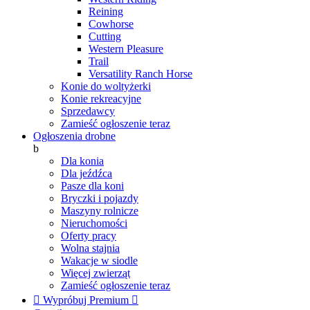
Reining
Cowhorse
Cutting
Western Pleasure
Trail
Versatility Ranch Horse
Konie do woltyżerki
Konie rekreacyjne
Sprzedawcy
Zamieść ogłoszenie teraz
Ogłoszenia drobne
b
Dla konia
Dla jeźdźca
Pasze dla koni
Bryczki i pojazdy
Maszyny rolnicze
Nieruchomości
Oferty pracy
Wolna stajnia
Wakacje w siodle
Więcej zwierząt
Zamieść ogłoszenie teraz

Wypróbuj Premium
