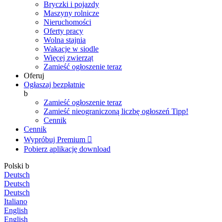
Bryczki i pojazdy
Maszyny rolnicze
Nieruchomości
Oferty pracy
Wolna stajnia
Wakacje w siodle
Więcej zwierząt
Zamieść ogłoszenie teraz
Oferuj
Ogłaszaj bezpłatnie
b
Zamieść ogłoszenie teraz
Zamieść nieograniczoną liczbę ogłoszeń
Tipp!
Cennik
Cennik
Wypróbuj Premium

Pobierz aplikację
download
Polski
b
Deutsch
Deutsch
Deutsch
Italiano
English
English