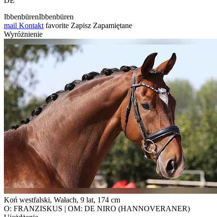
DE
IbbenbürenIbbenbüren
mail
Kontakt
favorite
Zapisz
Zapamiętane
Wyróżnienie
Koń westfalski, Wałach, 9 lat, 174 cm
O: FRANZISKUS | OM: DE NIRO (HANNOVERANER)