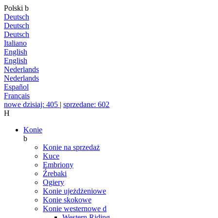
Polski
b
Deutsch
Deutsch
Deutsch
Italiano
English
English
Nederlands
Nederlands
Español
Français
nowe dzisiaj: 405
|
sprzedane: 602
H
Konie
b
Konie na sprzedaż
Kuce
Embriony
Źrebaki
Ogiery
Konie ujeżdżeniowe
Konie skokowe
Konie westernowe
d
Western Riding