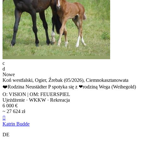
c
d
Nowe
Koń westfalski, Ogier, Źrebak (05/2026), Ciemnokasztanowata
❤️Rodzina Neustädter P spotyka się z ❤rodziną Wega (Weihegold)
O: VISION | OM: FEUERSPIEL
Ujeżdżenie · WKKW · Rekreacja
6 000 €
~ 27 624 zł

Katrin Budde
DE