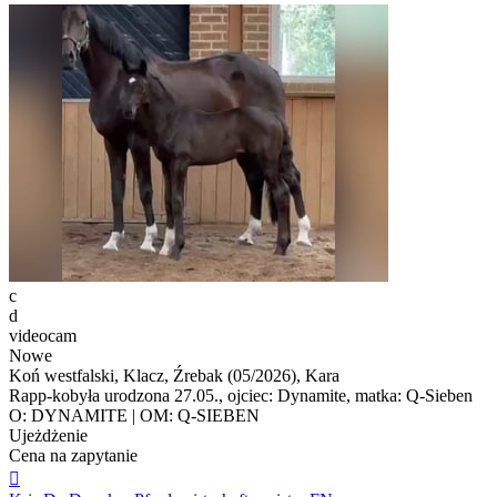
c
d
videocam
Nowe
Koń westfalski, Klacz, Źrebak (05/2026), Kara
Rapp-kobyła urodzona 27.05., ojciec: Dynamite, matka: Q-Sieben
O: DYNAMITE | OM: Q-SIEBEN
Ujeżdżenie
Cena na zapytanie
