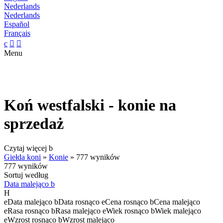
Nederlands
Nederlands
Español
Français
c


Menu
Koń westfalski - konie na
sprzedaż
Czytaj więcej
b
Giełda koni
»
Konie
»
777 wyników
777 wyników
Sortuj według
Data malejąco
b
H
e
Data malejąco
b
Data rosnąco
e
Cena rosnąco
b
Cena malejąco
e
Rasa rosnąco
b
Rasa malejąco
e
Wiek rosnąco
b
Wiek malejąco
e
Wzrost rosnąco
b
Wzrost malejąco