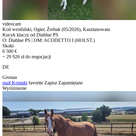
videocam
Koń westfalski, Ogier, Źrebak (05/2026), Kasztanowata
Kucyk klaczy od Diablue PS
O: Diablue PS | OM: ACODETTO I (HOLST.)
Skoki
6 500 €
~ 29 926 zł do negocjacji
DE
Gronau
mail
Kontakt
favorite
Zapisz
Zapamiętane
Wyróżnienie