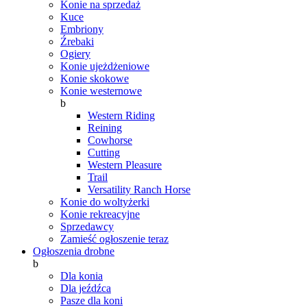
Konie na sprzedaż
Kuce
Embriony
Źrebaki
Ogiery
Konie ujeżdżeniowe
Konie skokowe
Konie westernowe
b
Western Riding
Reining
Cowhorse
Cutting
Western Pleasure
Trail
Versatility Ranch Horse
Konie do woltyżerki
Konie rekreacyjne
Sprzedawcy
Zamieść ogłoszenie teraz
Ogłoszenia drobne
b
Dla konia
Dla jeźdźca
Pasze dla koni