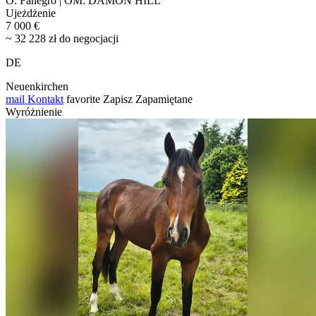
O: Fanegro | OM: DAMON HILL
Ujeżdżenie
7 000 €
~ 32 228 zł do negocjacji
DE
Neuenkirchen
mail
Kontakt
favorite
Zapisz
Zapamiętane
Wyróżnienie