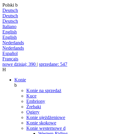
Polski
b
Deutsch
Deutsch
Deutsch
Italiano
English
English
Nederlands
Nederlands
Español
Français
nowe dzisiaj: 390
|
sprzedane: 547
H
Konie
b
Konie na sprzedaż
Kuce
Embriony
Źrebaki
Ogiery
Konie ujeżdżeniowe
Konie skokowe
Konie westernowe
d
Western Riding