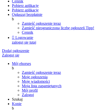
Cennik
Pobierz aplikację
Pobierz aplikację
Ogłaszaj bezpłatnie
b
Zamieść ogłoszenie teraz
Zamieść nieograniczoną liczbę ogłoszeń
Tipp!
Cennik

Logowanie
zaloguj się tutaj
Dodaj ogłoszenie
Zaloguj się
Mój ehorses
b
Zamieść ogłoszenie teraz
Moje ogłoszenia
Moje wiadomości
Moja lista zapamiętanych
Mój profil
Zaloguj
Szukaj
Konie
b