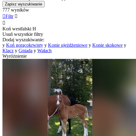
Zapisz wyszukiwanie
777 wyników

Filtr


Koń westfalski
H
Usuń wszystkie filtry
Dodaj wyszukiwanie:
y
Koń gorącokrwisty
y
Konie ujeżdżeniowe
y
Konie skokowe
y
Klacz
y
Gniada
y
Wałach
Wyróżnienie