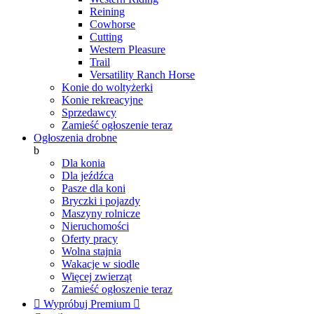
Reining
Cowhorse
Cutting
Western Pleasure
Trail
Versatility Ranch Horse
Konie do woltyżerki
Konie rekreacyjne
Sprzedawcy
Zamieść ogłoszenie teraz
Ogłoszenia drobne
b
Dla konia
Dla jeźdźca
Pasze dla koni
Bryczki i pojazdy
Maszyny rolnicze
Nieruchomości
Oferty pracy
Wolna stajnia
Wakacje w siodle
Więcej zwierząt
Zamieść ogłoszenie teraz

Wypróbuj Premium
