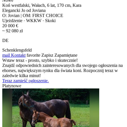
Nowe
Koń westfalski, Wałach, 6 lat, 170 cm, Kara
Elegancki Jo od Joviana
O: Jovian | OM: FIRST CHOICE
Ujeżdżenie · WKKW · Skoki
20 000 €
~ 92 080 zł
DE
Schenklengsfeld
mail
Kontakt
favorite
Zapisz
Zapamiętane
Wstaw teraz - prosto, szybko i skutecznie!
Znajdź odpowiednich zainteresowanych dla swojego ogłoszenia na
ehorses, największym rynku dla świata koni. Rozpocznij teraz w
zaledwie kilka minut!
Teraz zamieść ogłoszenie.
Platynowe