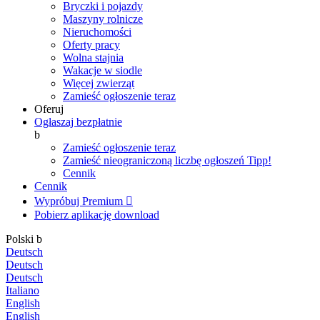
Bryczki i pojazdy
Maszyny rolnicze
Nieruchomości
Oferty pracy
Wolna stajnia
Wakacje w siodle
Więcej zwierząt
Zamieść ogłoszenie teraz
Oferuj
Ogłaszaj bezpłatnie
b
Zamieść ogłoszenie teraz
Zamieść nieograniczoną liczbę ogłoszeń
Tipp!
Cennik
Cennik
Wypróbuj Premium

Pobierz aplikację
download
Polski
b
Deutsch
Deutsch
Deutsch
Italiano
English
English