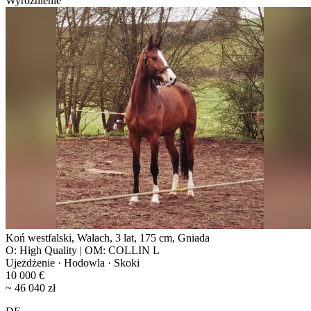
Wyróżnienie
Koń westfalski, Wałach, 3 lat, 175 cm, Gniada
O: High Quality | OM: COLLIN L
Ujeżdżenie · Hodowla · Skoki
10 000 €
~ 46 040 zł