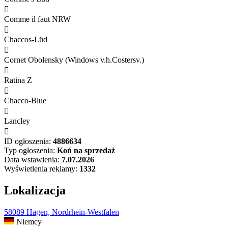

Comme il faut NRW

Chaccos-Lüd

Cornet Obolensky (Windows v.h.Costersv.)

Ratina Z

Chacco-Blue

Lancley

ID ogłoszenia:
4886634
Typ ogłoszenia:
Koń na sprzedaż
Data wstawienia:
7.07.2026
Wyświetlenia reklamy:
1332
Lokalizacja
58089 Hagen, Nordrhein-Westfalen
Niemcy