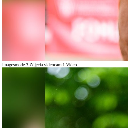
imagesmode
3 Zdjęcia
videocam
1 Video