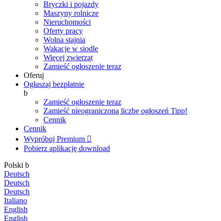
Bryczki i pojazdy
Maszyny rolnicze
Nieruchomości
Oferty pracy
Wolna stajnia
Wakacje w siodle
Więcej zwierząt
Zamieść ogłoszenie teraz
Oferuj
Ogłaszaj bezpłatnie
b
Zamieść ogłoszenie teraz
Zamieść nieograniczoną liczbę ogłoszeń
Tipp!
Cennik
Cennik
Wypróbuj Premium

Pobierz aplikację
download
Polski
b
Deutsch
Deutsch
Deutsch
Italiano
English
English