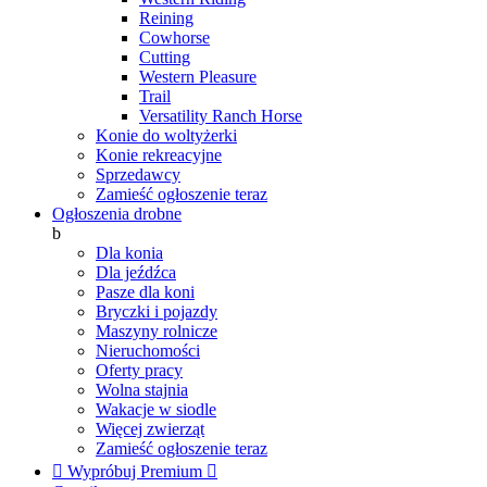
Reining
Cowhorse
Cutting
Western Pleasure
Trail
Versatility Ranch Horse
Konie do woltyżerki
Konie rekreacyjne
Sprzedawcy
Zamieść ogłoszenie teraz
Ogłoszenia drobne
b
Dla konia
Dla jeźdźca
Pasze dla koni
Bryczki i pojazdy
Maszyny rolnicze
Nieruchomości
Oferty pracy
Wolna stajnia
Wakacje w siodle
Więcej zwierząt
Zamieść ogłoszenie teraz

Wypróbuj Premium
