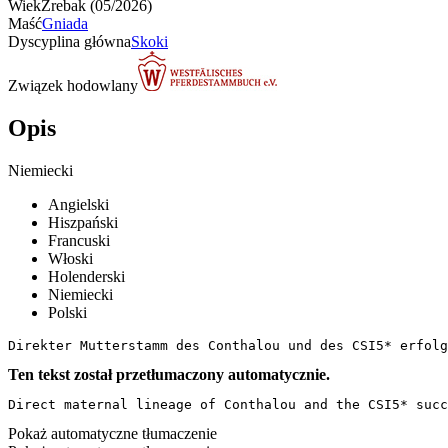
Wiek
Źrebak (05/2026)
Maść
Gniada
Dyscyplina główna
Skoki
Związek hodowlany
Opis
Niemiecki
Angielski
Hiszpański
Francuski
Włoski
Holenderski
Niemiecki
Polski
Direkter Mutterstamm des Conthalou und des CSI5* erfolg
Ten tekst został przetłumaczony automatycznie.
Direct maternal lineage of Conthalou and the CSI5* succ
Pokaż automatyczne tłumaczenie