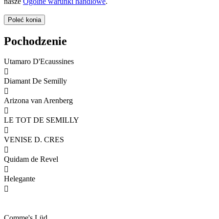
nasze
Ogólne warunki handlowe
.
Pochodzenie
Utamaro D'Ecaussines

Diamant De Semilly

Arizona van Arenberg

LE TOT DE SEMILLY

VENISE D. CRES

Quidam de Revel

Helegante

Comme's Lüd