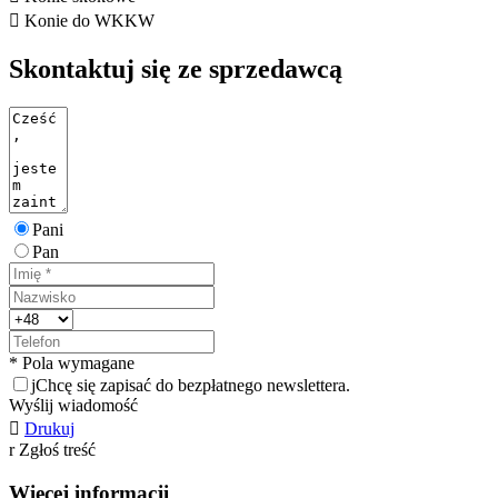

Konie do WKKW
Skontaktuj się ze sprzedawcą
Pani
Pan
* Pola wymagane
j
Chcę się zapisać do bezpłatnego newslettera.
Wyślij wiadomość

Drukuj
r
Zgłoś treść
Więcej informacji