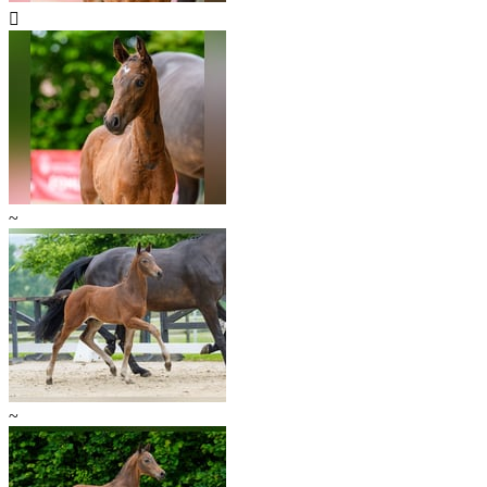

~
~