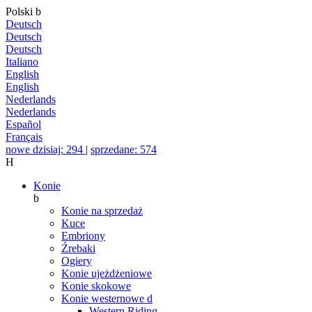
Polski
b
Deutsch
Deutsch
Deutsch
Italiano
English
English
Nederlands
Nederlands
Español
Français
nowe dzisiaj: 294
|
sprzedane: 574
H
Konie
b
Konie na sprzedaż
Kuce
Embriony
Źrebaki
Ogiery
Konie ujeżdżeniowe
Konie skokowe
Konie westernowe
d
Western Riding