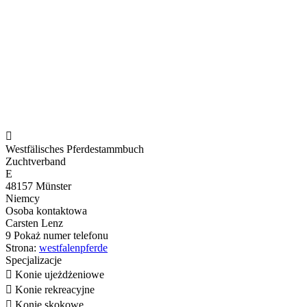

Westfälisches Pferdestammbuch
Zuchtverband
E
48157 Münster
Niemcy
Osoba kontaktowa
Carsten Lenz
9
Pokaż numer telefonu
Strona:
westfalenpferde
Specjalizacje

Konie ujeżdżeniowe

Konie rekreacyjne

Konie skokowe