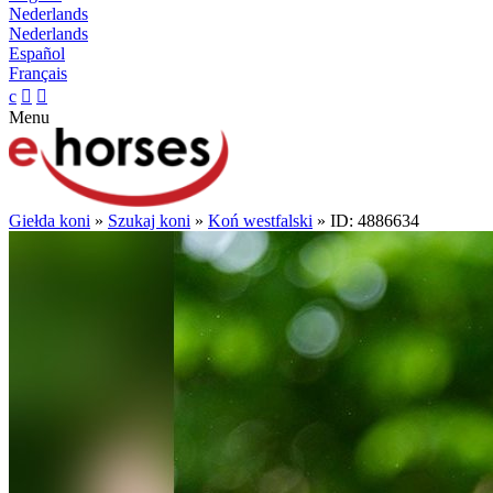
Nederlands
Nederlands
Español
Français
c


Menu
Giełda koni
»
Szukaj koni
»
Koń westfalski
» ID: 4886634