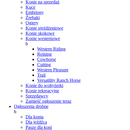
Konie na sprzedaż
Kuce
Embriony
Źrebaki
Ogiery
Konie ujeżdżeniowe
Konie skokowe
Konie westernowe
b
Western Riding
Reining
Cowhorse
Cutting
Western Pleasure
Trail
Versatility Ranch Horse
Konie do woltyżerki
Konie rekreacyjne
Sprzedawcy
Zamieść ogłoszenie teraz
Ogłoszenia drobne
b
Dla konia
Dla jeźdźca
Pasze dla koni