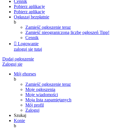
Cennik
Pobierz aplikację
Pobierz aplikację
Ogłaszaj bezpłatnie
b
Zamieść ogłoszenie teraz
Zamieść nieograniczoną liczbę ogłoszeń
Tipp!
Cennik

Logowanie
zaloguj się tutaj
Dodaj ogłoszenie
Zaloguj się
Mój ehorses
b
Zamieść ogłoszenie teraz
Moje ogłoszenia
Moje wiadomości
Moja lista zapamiętanych
Mój profil
Zaloguj
Szukaj
Konie
b