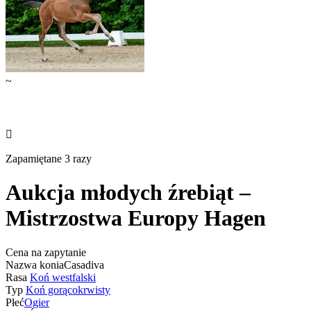
~

Zapamiętane 3 razy
Aukcja młodych źrebiąt –
Mistrzostwa Europy Hagen
Cena na zapytanie
Nazwa konia
Casadiva
Rasa
Koń westfalski
Typ
Koń gorącokrwisty
Płeć
Ogier