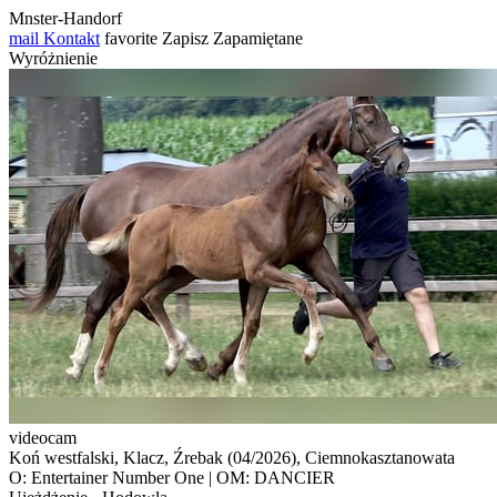
Mnster-Handorf
mail
Kontakt
favorite
Zapisz
Zapamiętane
Wyróżnienie
videocam
Koń westfalski, Klacz, Źrebak (04/2026), Ciemnokasztanowata
O: Entertainer Number One | OM: DANCIER