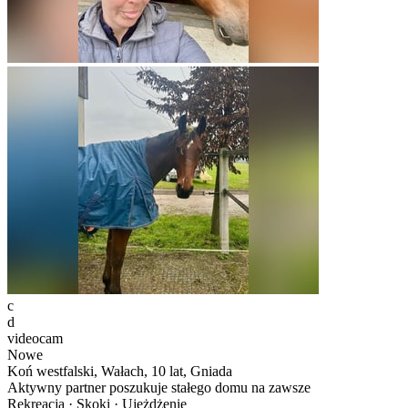
c
d
videocam
Nowe
Koń westfalski, Wałach, 10 lat, Gniada
Aktywny partner poszukuje stałego domu na zawsze
Rekreacja · Skoki · Ujeżdżenie