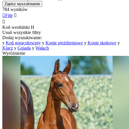
Zapisz wyszukiwanie
784 wyników

Filtr


Koń westfalski
H
Usuń wszystkie filtry
Dodaj wyszukiwanie:
y
Koń gorącokrwisty
y
Konie ujeżdżeniowe
y
Konie skokowe
y
Klacz
y
Gniada
y
Wałach
Wyróżnienie