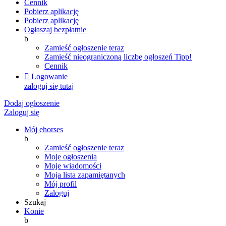
Cennik
Pobierz aplikację
Pobierz aplikację
Ogłaszaj bezpłatnie
b
Zamieść ogłoszenie teraz
Zamieść nieograniczoną liczbę ogłoszeń
Tipp!
Cennik

Logowanie
zaloguj się tutaj
Dodaj ogłoszenie
Zaloguj się
Mój ehorses
b
Zamieść ogłoszenie teraz
Moje ogłoszenia
Moje wiadomości
Moja lista zapamiętanych
Mój profil
Zaloguj
Szukaj
Konie
b