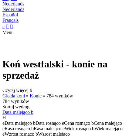
Nederlands
Nederlands
Español
Français
c


Menu
Koń westfalski - konie na
sprzedaż
Czytaj więcej
b
Giełda koni
»
Konie
»
784 wyników
784 wyników
Sortuj według
Data malejąco
b
H
e
Data malejąco
b
Data rosnąco
e
Cena rosnąco
b
Cena malejąco
e
Rasa rosnąco
b
Rasa malejąco
e
Wiek rosnąco
b
Wiek malejąco
e
Wzrost rosnąco
b
Wzrost malejąco