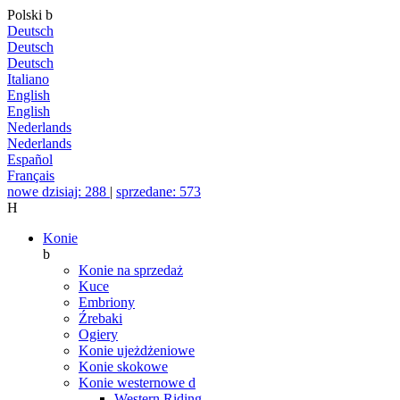
Polski
b
Deutsch
Deutsch
Deutsch
Italiano
English
English
Nederlands
Nederlands
Español
Français
nowe dzisiaj: 288
|
sprzedane: 573
H
Konie
b
Konie na sprzedaż
Kuce
Embriony
Źrebaki
Ogiery
Konie ujeżdżeniowe
Konie skokowe
Konie westernowe
d
Western Riding