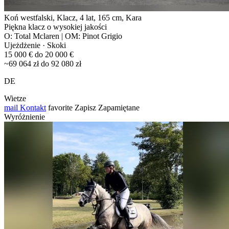
Koń westfalski, Klacz, 4 lat, 165 cm, Kara
Piękna klacz o wysokiej jakości
O: Total Mclaren | OM: Pinot Grigio
Ujeżdżenie · Skoki
15 000 € do 20 000 €
~69 064 zł do 92 080 zł
DE
Wietze
mail
Kontakt
favorite
Zapisz
Zapamiętane
Wyróżnienie