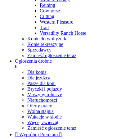
Reining
Cowhorse
Cutting
Western Pleasure
Trail
Versatility Ranch Horse
Konie do woltyżerki
Konie rekreacyjne
Sprzedawcy
Zamieść ogłoszenie teraz
Ogłoszenia drobne
b
Dla konia
Dla jeźdźca
Pasze dla koni
Bryczki i pojazdy
Maszyny rolnicze
Nieruchomości
Oferty pracy
Wolna stajnia
Wakacje w siodle
Więcej zwierząt
Zamieść ogłoszenie teraz

Wypróbuj Premium
