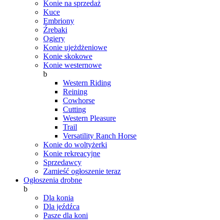
Konie na sprzedaż
Kuce
Embriony
Źrebaki
Ogiery
Konie ujeżdżeniowe
Konie skokowe
Konie westernowe
b
Western Riding
Reining
Cowhorse
Cutting
Western Pleasure
Trail
Versatility Ranch Horse
Konie do woltyżerki
Konie rekreacyjne
Sprzedawcy
Zamieść ogłoszenie teraz
Ogłoszenia drobne
b
Dla konia
Dla jeźdźca
Pasze dla koni