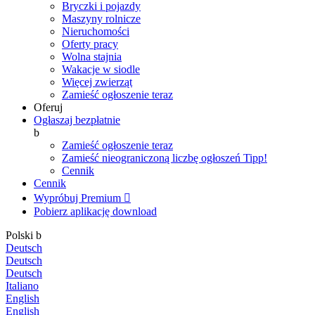
Bryczki i pojazdy
Maszyny rolnicze
Nieruchomości
Oferty pracy
Wolna stajnia
Wakacje w siodle
Więcej zwierząt
Zamieść ogłoszenie teraz
Oferuj
Ogłaszaj bezpłatnie
b
Zamieść ogłoszenie teraz
Zamieść nieograniczoną liczbę ogłoszeń
Tipp!
Cennik
Cennik
Wypróbuj Premium

Pobierz aplikację
download
Polski
b
Deutsch
Deutsch
Deutsch
Italiano
English
English