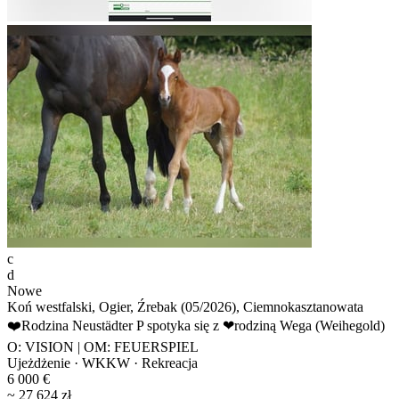
c
d
Nowe
Koń westfalski, Ogier, Źrebak (05/2026), Ciemnokasztanowata
❤️Rodzina Neustädter P spotyka się z ❤rodziną Wega (Weihegold)
O: VISION | OM: FEUERSPIEL
Ujeżdżenie · WKKW · Rekreacja
6 000 €
~ 27 624 zł