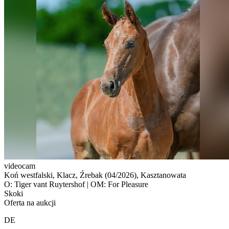
videocam
Koń westfalski, Klacz, Źrebak (04/2026), Kasztanowata
O: Tiger vant Ruytershof | OM: For Pleasure
Skoki
Oferta na aukcji
DE