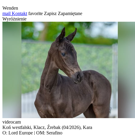
Wenden
mail
Kontakt
favorite
Zapisz
Zapamiętane
Wyróżnienie
videocam
Koń westfalski, Klacz, Źrebak (04/2026), Kara
O: Lord Europe | OM: Serafino