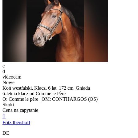
c
d
videocam
Nowe
Koń westfalski, Klacz, 6 lat, 172 cm, Gniada
6-letnia klacz od Comme le Père
O: Comme le père | OM: CONTHARGOS (OS)
Skoki
Cena na zapytanie

Fritz Ibershoff
DE