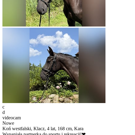
c
d
videocam
Nowe
Koń westfalski, Klacz, 4 lat, 168 cm, Kara
Wspaniała partnerka do sportu i rekreacji!❤