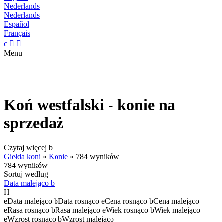
Nederlands
Nederlands
Español
Français
c


Menu
Koń westfalski - konie na
sprzedaż
Czytaj więcej
b
Giełda koni
»
Konie
»
784 wyników
784 wyników
Sortuj według
Data malejąco
b
H
e
Data malejąco
b
Data rosnąco
e
Cena rosnąco
b
Cena malejąco
e
Rasa rosnąco
b
Rasa malejąco
e
Wiek rosnąco
b
Wiek malejąco
e
Wzrost rosnąco
b
Wzrost malejąco