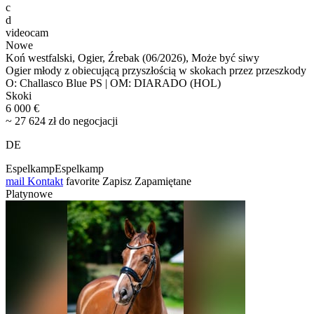
c
d
videocam
Nowe
Koń westfalski, Ogier, Źrebak (06/2026), Może być siwy
Ogier młody z obiecującą przyszłością w skokach przez przeszkody
O: Challasco Blue PS | OM: DIARADO (HOL)
Skoki
6 000 €
~ 27 624 zł do negocjacji
DE
EspelkampEspelkamp
mail
Kontakt
favorite
Zapisz
Zapamiętane
Platynowe