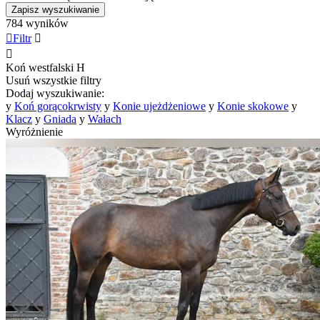
Zapisz wyszukiwanie
784 wyników

Filtr


Koń westfalski
H
Usuń wszystkie filtry
Dodaj wyszukiwanie:
y
Koń gorącokrwisty
y
Konie ujeżdżeniowe
y
Konie skokowe
y
Klacz
y
Gniada
y
Wałach
Wyróżnienie