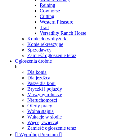
Reining
Cowhorse
Cutting
Western Pleasure
Trail
Versatility Ranch Horse
Konie do woltyżerki
Konie rekreacyjne
Sprzedawcy
Zamieść ogłoszenie teraz
Ogłoszenia drobne
b
Dla konia
Dla jeźdźca
Pasze dla koni
Bryczki i pojazdy
Maszyny rolnicze
Nieruchomości
Oferty pracy
Wolna stajnia
Wakacje w siodle
Więcej zwierząt
Zamieść ogłoszenie teraz

Wypróbuj Premium
