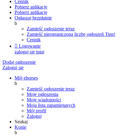
Cennik
Pobierz aplikację
Pobierz aplikację
Ogłaszaj bezpłatnie
b
Zamieść ogłoszenie teraz
Zamieść nieograniczoną liczbę ogłoszeń
Tipp!
Cennik

Logowanie
zaloguj się tutaj
Dodaj ogłoszenie
Zaloguj się
Mój ehorses
b
Zamieść ogłoszenie teraz
Moje ogłoszenia
Moje wiadomości
Moja lista zapamiętanych
Mój profil
Zaloguj
Szukaj
Konie
b