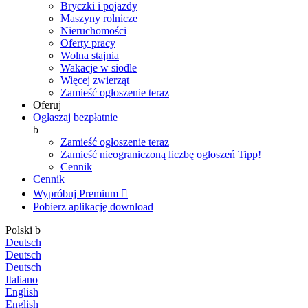
Bryczki i pojazdy
Maszyny rolnicze
Nieruchomości
Oferty pracy
Wolna stajnia
Wakacje w siodle
Więcej zwierząt
Zamieść ogłoszenie teraz
Oferuj
Ogłaszaj bezpłatnie
b
Zamieść ogłoszenie teraz
Zamieść nieograniczoną liczbę ogłoszeń
Tipp!
Cennik
Cennik
Wypróbuj Premium

Pobierz aplikację
download
Polski
b
Deutsch
Deutsch
Deutsch
Italiano
English
English