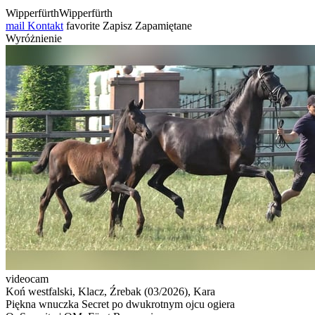
WipperfürthWipperfürth
mail
Kontakt
favorite
Zapisz
Zapamiętane
Wyróżnienie
videocam
Koń westfalski, Klacz, Źrebak (03/2026), Kara
Piękna wnuczka Secret po dwukrotnym ojcu ogiera