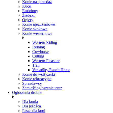
Konie na sprzedaż
Kuce
Embriony
Źrebaki
Ogiery
Konie ujeżdżeniowe
Konie skokowe
Konie westernowe
b
Western Riding
Reining
Cowhorse
Cutting
Western Pleasure
Trail
Versatility Ranch Horse
Konie do woltyżerki
Konie rekreacyjne
Sprzedawcy
Zamieść ogłoszenie teraz
Ogłoszenia drobne
b
Dla konia
Dla jeźdźca
Pasze dla koni