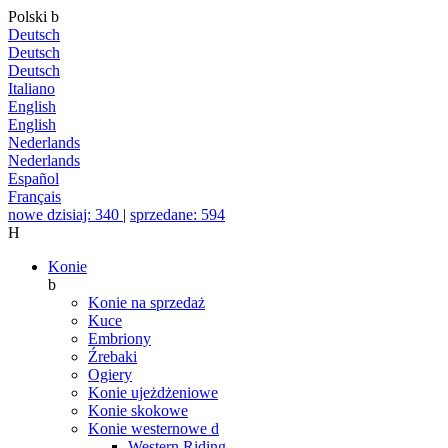
Polski
b
Deutsch
Deutsch
Deutsch
Italiano
English
English
Nederlands
Nederlands
Español
Français
nowe dzisiaj: 340
|
sprzedane: 594
H
Konie
b
Konie na sprzedaż
Kuce
Embriony
Źrebaki
Ogiery
Konie ujeżdżeniowe
Konie skokowe
Konie westernowe
d
Western Riding