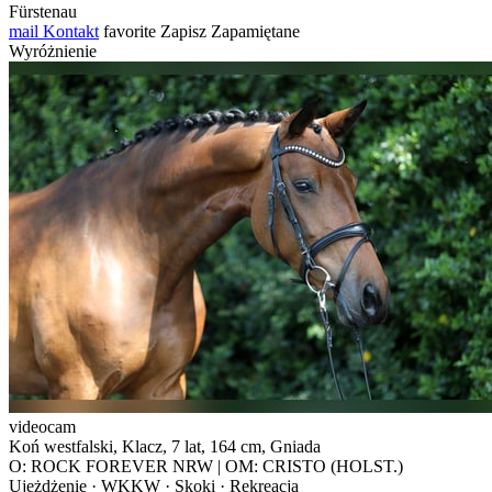
Fürstenau
mail
Kontakt
favorite
Zapisz
Zapamiętane
Wyróżnienie
videocam
Koń westfalski, Klacz, 7 lat, 164 cm, Gniada
O: ROCK FOREVER NRW | OM: CRISTO (HOLST.)
Ujeżdżenie · WKKW · Skoki · Rekreacja