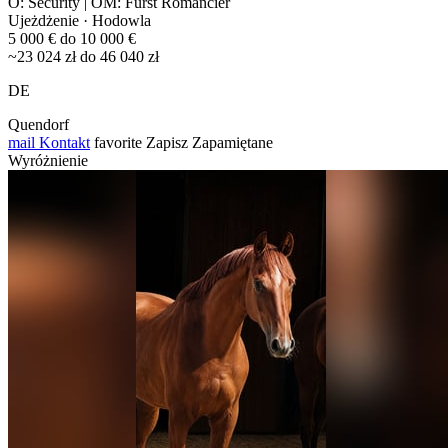
O: Security | OM: Fürst Romancier
Ujeżdżenie · Hodowla
5 000 € do 10 000 €
~23 024 zł do 46 040 zł
DE
Quendorf
mail
Kontakt
favorite
Zapisz
Zapamiętane
Wyróżnienie