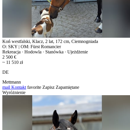
Koń westfalski, Klacz, 2 lat, 172 cm, Ciemnogniada
O: SKY | OM: Fürst Romancier
Rekreacja · Hodowla · Stanówka · Ujeżdżenie
2 500 €
~ 11 510 zł
DE
Mettmann
mail
Kontakt
favorite
Zapisz
Zapamiętane
Wyróżnienie