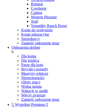
Reining
Cowhorse
Cutting
Western Pleasure
Trail
Versatility Ranch Horse
Konie do woltyżerki
Konie rekreacyjne
Sprzedawcy
Zamieść ogłoszenie teraz
Ogłoszenia drobne
b
Dla konia
Dla jeźdźca
Pasze dla koni
Bryczki i pojazdy
Maszyny rolnicze
Nieruchomości
Oferty pracy
Wolna stajnia
Wakacje w siodle
Więcej zwierząt
Zamieść ogłoszenie teraz

Wypróbuj Premium
