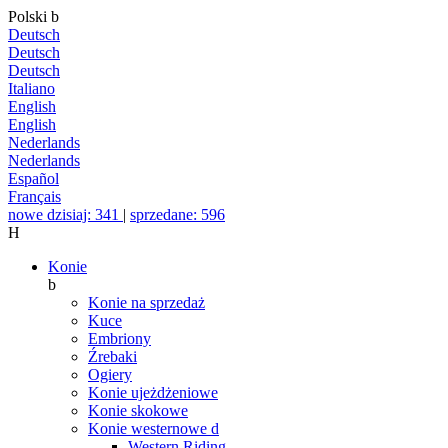
Polski
b
Deutsch
Deutsch
Deutsch
Italiano
English
English
Nederlands
Nederlands
Español
Français
nowe dzisiaj: 341
|
sprzedane: 596
H
Konie
b
Konie na sprzedaż
Kuce
Embriony
Źrebaki
Ogiery
Konie ujeżdżeniowe
Konie skokowe
Konie westernowe
d
Western Riding