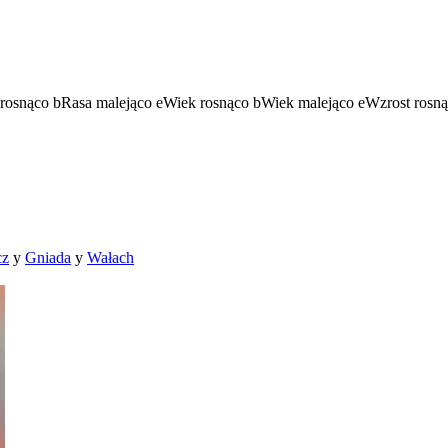
rosnąco
b
Rasa malejąco
e
Wiek rosnąco
b
Wiek malejąco
e
Wzrost rosn
cz
y
Gniada
y
Wałach