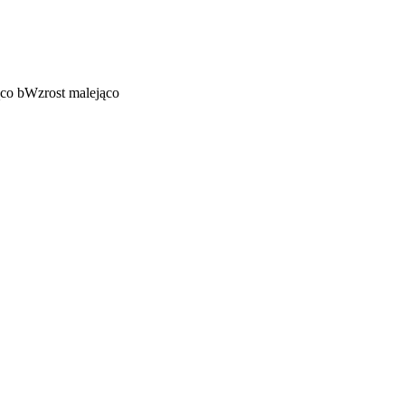
ąco
b
Wzrost malejąco