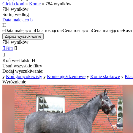
Giełda koni
»
Konie
»
784 wyników
784 wyników
Sortuj według
Data malejąco
b
H
e
Data malejąco
b
Data rosnąco
e
Cena rosnąco
b
Cena malejąco
e
Rasa 
Zapisz wyszukiwanie
784 wyników

Filtr


Koń westfalski
H
Usuń wszystkie filtry
Dodaj wyszukiwanie:
y
Koń gorącokrwisty
y
Konie ujeżdżeniowe
y
Konie skokowe
y
Kla
Wyróżnienie