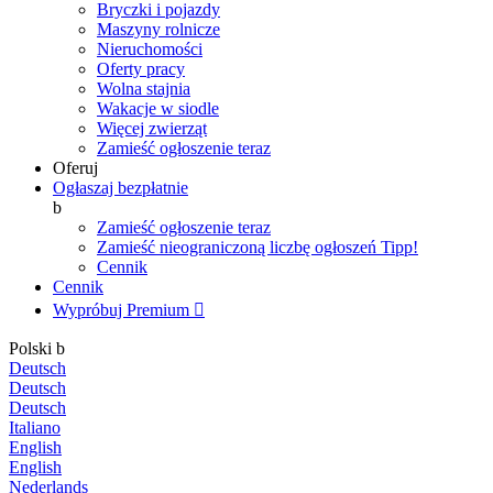
Bryczki i pojazdy
Maszyny rolnicze
Nieruchomości
Oferty pracy
Wolna stajnia
Wakacje w siodle
Więcej zwierząt
Zamieść ogłoszenie teraz
Oferuj
Ogłaszaj bezpłatnie
b
Zamieść ogłoszenie teraz
Zamieść nieograniczoną liczbę ogłoszeń
Tipp!
Cennik
Cennik
Wypróbuj Premium

Polski
b
Deutsch
Deutsch
Deutsch
Italiano
English
English
Nederlands