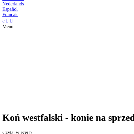
Nederlands
Español
Français
c


Menu
Koń westfalski - konie na sprze
Czytaj więcej
b