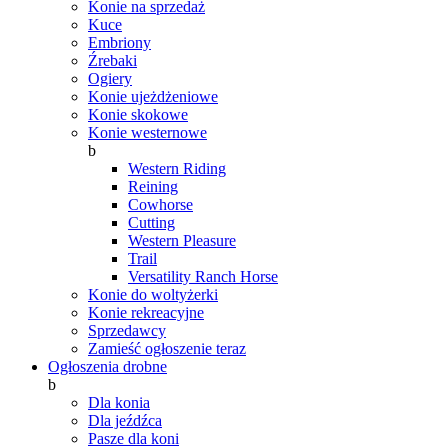
Konie na sprzedaż
Kuce
Embriony
Źrebaki
Ogiery
Konie ujeżdżeniowe
Konie skokowe
Konie westernowe
b
Western Riding
Reining
Cowhorse
Cutting
Western Pleasure
Trail
Versatility Ranch Horse
Konie do woltyżerki
Konie rekreacyjne
Sprzedawcy
Zamieść ogłoszenie teraz
Ogłoszenia drobne
b
Dla konia
Dla jeźdźca
Pasze dla koni