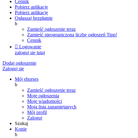
Cennik
Pobierz aplikację
Pobierz aplikację
Ogłaszaj bezpłatnie
b
Zamieść ogłoszenie teraz
Zamieść nieograniczoną liczbę ogłoszeń
Tipp!
Cennik

Logowanie
zaloguj się tutaj
Dodaj ogłoszenie
Zaloguj się
Mój ehorses
b
Zamieść ogłoszenie teraz
Moje ogłoszenia
Moje wiadomości
Moja lista zapamiętanych
Mój profil
Zaloguj
Szukaj
Konie
b