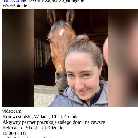
mail
Kontakt
favorite
Zapisz
Zapamiętane
Wyróżnienie
videocam
Koń westfalski, Wałach, 10 lat, Gniada
Aktywny partner poszukuje stałego domu na zawsze
Rekreacja · Skoki · Ujeżdżenie
15 000 CHF