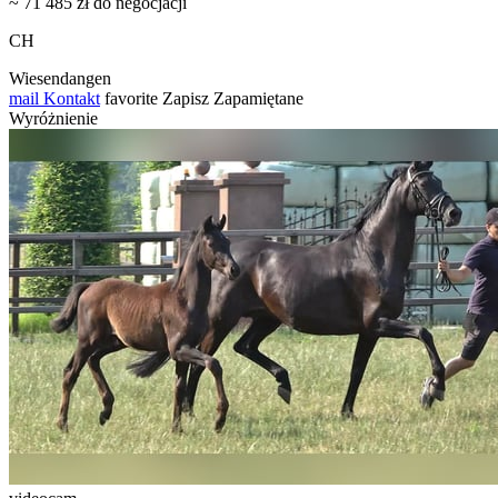
~ 71 485 zł do negocjacji
CH
Wiesendangen
mail
Kontakt
favorite
Zapisz
Zapamiętane
Wyróżnienie