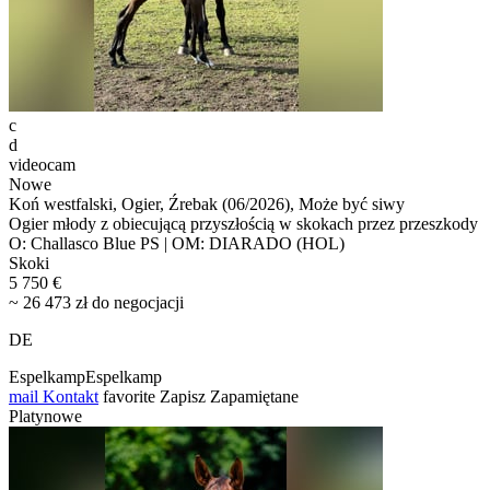
c
d
videocam
Nowe
Koń westfalski, Ogier, Źrebak (06/2026), Może być siwy
Ogier młody z obiecującą przyszłością w skokach przez przeszkody
O: Challasco Blue PS | OM: DIARADO (HOL)
Skoki
5 750 €
~ 26 473 zł do negocjacji
DE
EspelkampEspelkamp
mail
Kontakt
favorite
Zapisz
Zapamiętane
Platynowe