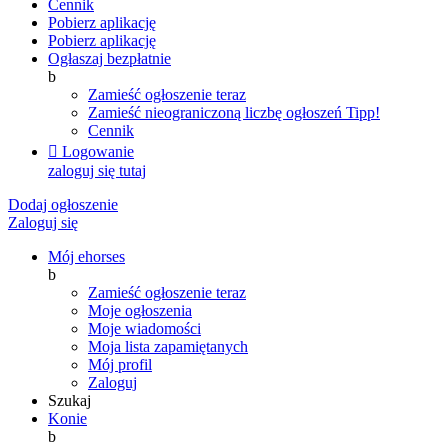
Cennik
Pobierz aplikację
Pobierz aplikację
Ogłaszaj bezpłatnie
b
Zamieść ogłoszenie teraz
Zamieść nieograniczoną liczbę ogłoszeń
Tipp!
Cennik

Logowanie
zaloguj się tutaj
Dodaj ogłoszenie
Zaloguj się
Mój ehorses
b
Zamieść ogłoszenie teraz
Moje ogłoszenia
Moje wiadomości
Moja lista zapamiętanych
Mój profil
Zaloguj
Szukaj
Konie
b