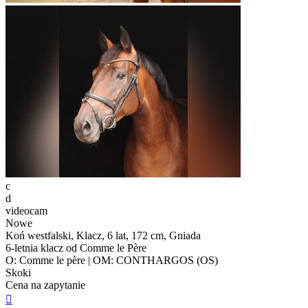
c
d
videocam
Nowe
Koń westfalski, Klacz, 6 lat, 172 cm, Gniada
6-letnia klacz od Comme le Père
O: Comme le père | OM: CONTHARGOS (OS)
Skoki
Cena na zapytanie
