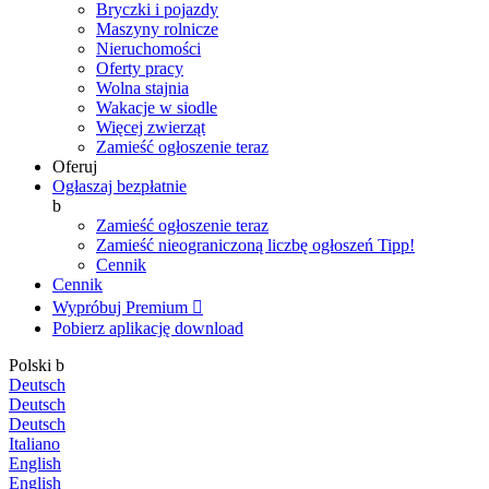
Bryczki i pojazdy
Maszyny rolnicze
Nieruchomości
Oferty pracy
Wolna stajnia
Wakacje w siodle
Więcej zwierząt
Zamieść ogłoszenie teraz
Oferuj
Ogłaszaj bezpłatnie
b
Zamieść ogłoszenie teraz
Zamieść nieograniczoną liczbę ogłoszeń
Tipp!
Cennik
Cennik
Wypróbuj Premium

Pobierz aplikację
download
Polski
b
Deutsch
Deutsch
Deutsch
Italiano
English
English