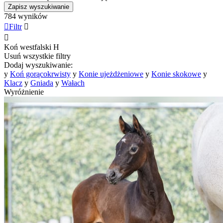
Zapisz wyszukiwanie
784 wyników

Filtr


Koń westfalski
H
Usuń wszystkie filtry
Dodaj wyszukiwanie:
y
Koń gorącokrwisty
y
Konie ujeżdżeniowe
y
Konie skokowe
y
Klacz
y
Gniada
y
Wałach
Wyróżnienie