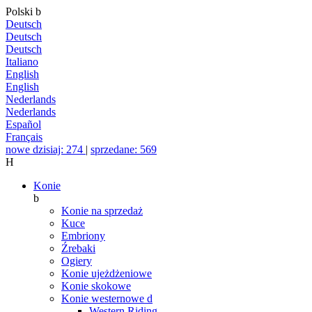
Polski
b
Deutsch
Deutsch
Deutsch
Italiano
English
English
Nederlands
Nederlands
Español
Français
nowe dzisiaj: 274
|
sprzedane: 569
H
Konie
b
Konie na sprzedaż
Kuce
Embriony
Źrebaki
Ogiery
Konie ujeżdżeniowe
Konie skokowe
Konie westernowe
d
Western Riding