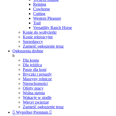
Reining
Cowhorse
Cutting
Western Pleasure
Trail
Versatility Ranch Horse
Konie do woltyżerki
Konie rekreacyjne
Sprzedawcy
Zamieść ogłoszenie teraz
Ogłoszenia drobne
b
Dla konia
Dla jeźdźca
Pasze dla koni
Bryczki i pojazdy
Maszyny rolnicze
Nieruchomości
Oferty pracy
Wolna stajnia
Wakacje w siodle
Więcej zwierząt
Zamieść ogłoszenie teraz

Wypróbuj Premium
