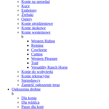
Konie na sprzedaż
Kuce
Embriony
Źrebaki
Ogiery
Konie ujeżdżeniowe
Konie skokowe
Konie westernowe
b
Western Riding
Reining
Cowhorse
Cutting
Western Pleasure
Trail
Versatility Ranch Horse
Konie do woltyżerki
Konie rekreacyjne
Sprzedawcy
Zamieść ogłoszenie teraz
Ogłoszenia drobne
b
Dla konia
Dla jeźdźca
Pasze dla koni