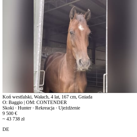
Koń westfalski, Wałach, 4 lat, 167 cm, Gniada
O: Baggio | OM: CONTENDER
Skoki · Hunter · Rekreacja · Ujeżdżenie
9 500 €
~ 43 738 zł
DE