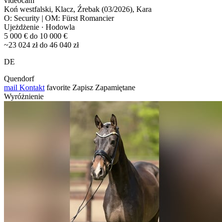
videocam
Koń westfalski, Klacz, Źrebak (03/2026), Kara
O: Security | OM: Fürst Romancier
Ujeżdżenie · Hodowla
5 000 € do 10 000 €
~23 024 zł do 46 040 zł
DE
Quendorf
mail
Kontakt
favorite
Zapisz
Zapamiętane
Wyróżnienie