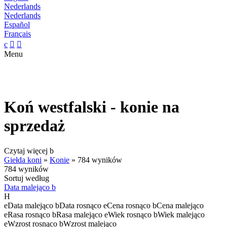
Nederlands
Nederlands
Español
Français
c


Menu
Koń westfalski - konie na
sprzedaż
Czytaj więcej
b
Giełda koni
»
Konie
»
784 wyników
784 wyników
Sortuj według
Data malejąco
b
H
e
Data malejąco
b
Data rosnąco
e
Cena rosnąco
b
Cena malejąco
e
Rasa rosnąco
b
Rasa malejąco
e
Wiek rosnąco
b
Wiek malejąco
e
Wzrost rosnąco
b
Wzrost malejąco