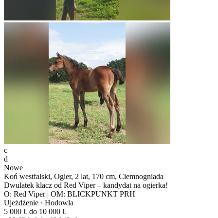
c
d
Nowe
Koń westfalski, Ogier, 2 lat, 170 cm, Ciemnogniada
Dwulatek klacz od Red Viper – kandydat na ogierka!
O: Red Viper | OM: BLICKPUNKT PRH
Ujeżdżenie · Hodowla
5 000 € do 10 000 €