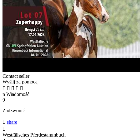
Contact seller
Wyślij za pomocą





n
Wiadomość
9
Zadzwonić

share

Westfälisches Pferdestammbuch