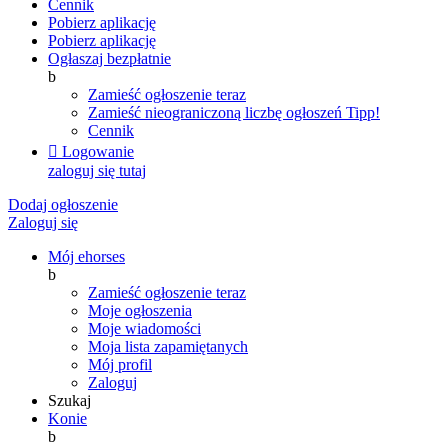
Cennik
Pobierz aplikację
Pobierz aplikację
Ogłaszaj bezpłatnie
b
Zamieść ogłoszenie teraz
Zamieść nieograniczoną liczbę ogłoszeń
Tipp!
Cennik

Logowanie
zaloguj się tutaj
Dodaj ogłoszenie
Zaloguj się
Mój ehorses
b
Zamieść ogłoszenie teraz
Moje ogłoszenia
Moje wiadomości
Moja lista zapamiętanych
Mój profil
Zaloguj
Szukaj
Konie
b