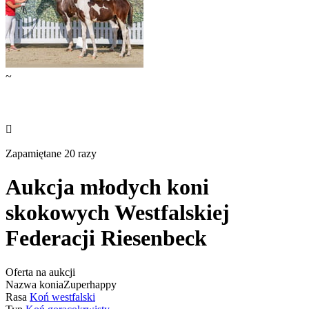
~

Zapamiętane 20 razy
Aukcja młodych koni
skokowych Westfalskiej
Federacji Riesenbeck
Oferta na aukcji
Nazwa konia
Zuperhappy
Rasa
Koń westfalski