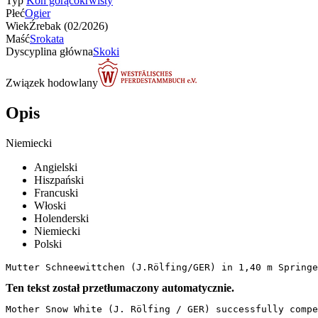
Typ
Koń gorącokrwisty
Płeć
Ogier
Wiek
Źrebak (02/2026)
Maść
Srokata
Dyscyplina główna
Skoki
Związek hodowlany
Opis
Niemiecki
Angielski
Hiszpański
Francuski
Włoski
Holenderski
Niemiecki
Polski
Mutter Schneewittchen (J.Rölfing/GER) in 1,40 m Springe
Ten tekst został przetłumaczony automatycznie.
Mother Snow White (J. Rölfing / GER) successfully compe