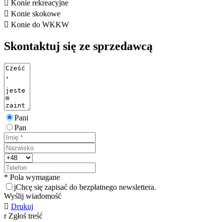

Konie rekreacyjne

Konie skokowe

Konie do WKKW
Skontaktuj się ze sprzedawcą
Pani
Pan
* Pola wymagane
j
Chcę się zapisać do bezpłatnego newslettera.
Wyślij wiadomość

Drukuj
r
Zgłoś treść