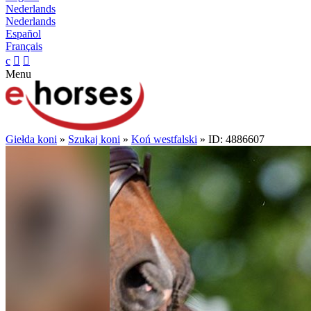
Nederlands
Nederlands
Español
Français
c


Menu
Giełda koni
»
Szukaj koni
»
Koń westfalski
» ID: 4886607