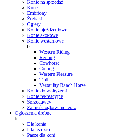
Konie na sprzedaż
Kuce
Embriony
Źrebaki
Ogiery
Konie ujeżdżeniowe
Konie skokowe
Konie westernowe
b
Western Riding
Reining
Cowhorse
Cutting
Western Pleasure
Trail
Versatility Ranch Horse
Konie do woltyżerki
Konie rekreacyjne
Sprzedawcy
Zamieść ogłoszenie teraz
Ogłoszenia drobne
b
Dla konia
Dla jeźdźca
Pasze dla koni