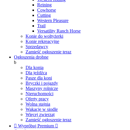
Reining
Cowhorse
Cutting
Western Pleasure
Trail
Versatility Ranch Horse
Konie do woltyżerki
Konie rekreacyjne
Sprzedawcy
Zamieść ogłoszenie teraz
Ogłoszenia drobne
b
Dla konia
Dla jeźdźca
Pasze dla koni
Bryczki i pojazdy
Maszyny rolnicze
Nieruchomości
Oferty pracy
Wolna stajnia
Wakacje w siodle
Więcej zwierząt
Zamieść ogłoszenie teraz

Wypróbuj Premium
