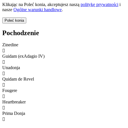
Klikając na Poleć konia, akceptujesz naszą
politykę prywatności
i
nasze
Ogólne warunki handlowe
.
Pochodzenie
Zinedine

Guidam (exAdagio IV)

Unadonja

Quidam de Revel

Fougere

Heartbreaker

Prima Donja
