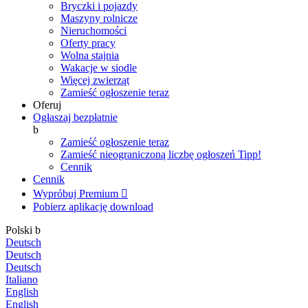
Bryczki i pojazdy
Maszyny rolnicze
Nieruchomości
Oferty pracy
Wolna stajnia
Wakacje w siodle
Więcej zwierząt
Zamieść ogłoszenie teraz
Oferuj
Ogłaszaj bezpłatnie
b
Zamieść ogłoszenie teraz
Zamieść nieograniczoną liczbę ogłoszeń
Tipp!
Cennik
Cennik
Wypróbuj Premium

Pobierz aplikację
download
Polski
b
Deutsch
Deutsch
Deutsch
Italiano
English
English