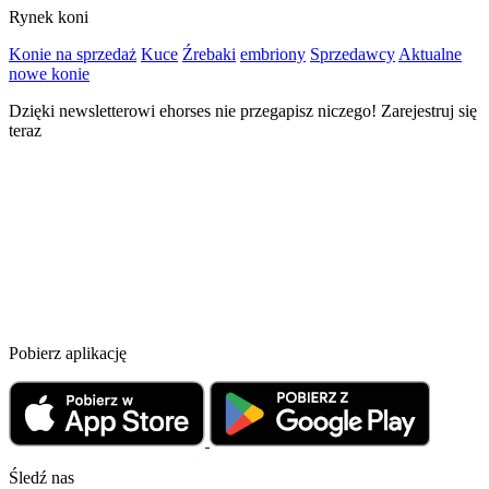
Rynek koni
Konie na sprzedaż
Kuce
Źrebaki
embriony
Sprzedawcy
Aktualne
nowe konie
Dzięki newsletterowi ehorses nie przegapisz niczego! Zarejestruj się
teraz
Pobierz aplikację
Śledź nas