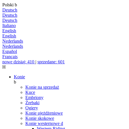
Polski
b
Deutsch
Deutsch
Deutsch
Italiano
English
English
Nederlands
Nederlands
Español
Français
nowe dzisiaj: 410
|
sprzedane: 601
H
Konie
b
Konie na sprzedaż
Kuce
Embriony
Źrebaki
Ogiery
Konie ujeżdżeniowe
Konie skokowe
Konie westernowe
d
Western Riding