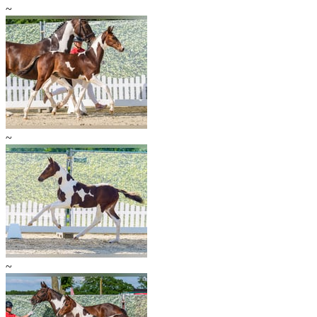
~
~
~