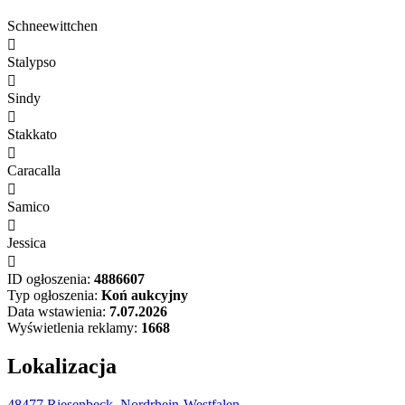
Schneewittchen

Stalypso

Sindy

Stakkato

Caracalla

Samico

Jessica

ID ogłoszenia:
4886607
Typ ogłoszenia:
Koń aukcyjny
Data wstawienia:
7.07.2026
Wyświetlenia reklamy:
1668
Lokalizacja
48477 Riesenbeck, Nordrhein-Westfalen