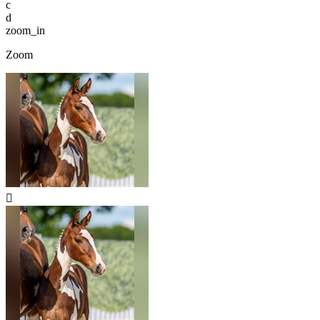
c
d
zoom_in
Zoom
