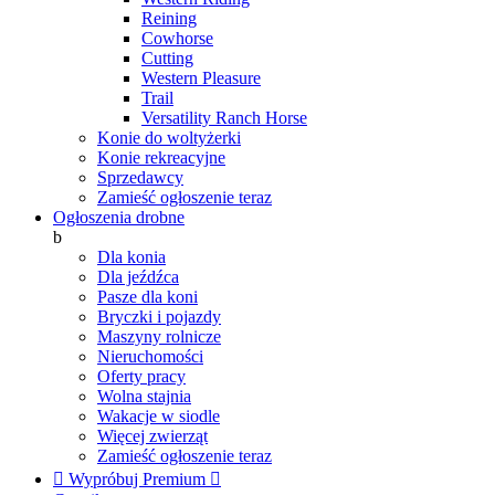
Reining
Cowhorse
Cutting
Western Pleasure
Trail
Versatility Ranch Horse
Konie do woltyżerki
Konie rekreacyjne
Sprzedawcy
Zamieść ogłoszenie teraz
Ogłoszenia drobne
b
Dla konia
Dla jeźdźca
Pasze dla koni
Bryczki i pojazdy
Maszyny rolnicze
Nieruchomości
Oferty pracy
Wolna stajnia
Wakacje w siodle
Więcej zwierząt
Zamieść ogłoszenie teraz

Wypróbuj Premium
