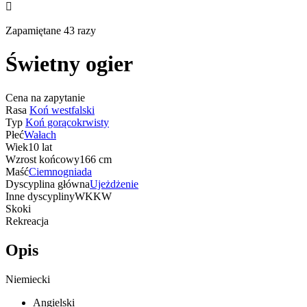

Zapamiętane 43 razy
Świetny ogier
Cena na zapytanie
Rasa
Koń westfalski
Typ
Koń gorącokrwisty
Płeć
Wałach
Wiek
10 lat
Wzrost końcowy
166 cm
Maść
Ciemnogniada
Dyscyplina główna
Ujeżdżenie
Inne dyscypliny
WKKW
Skoki
Rekreacja
Opis
Niemiecki
Angielski