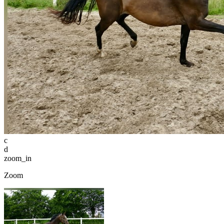
c
d
zoom_in
Zoom