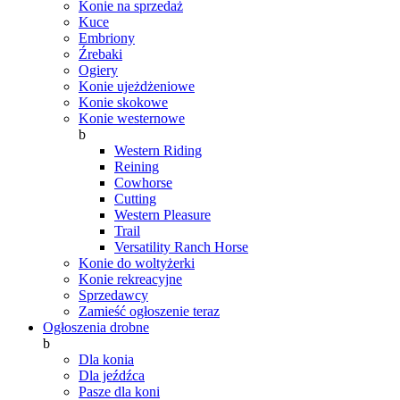
Konie na sprzedaż
Kuce
Embriony
Źrebaki
Ogiery
Konie ujeżdżeniowe
Konie skokowe
Konie westernowe
b
Western Riding
Reining
Cowhorse
Cutting
Western Pleasure
Trail
Versatility Ranch Horse
Konie do woltyżerki
Konie rekreacyjne
Sprzedawcy
Zamieść ogłoszenie teraz
Ogłoszenia drobne
b
Dla konia
Dla jeźdźca
Pasze dla koni