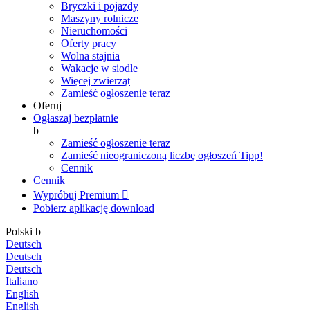
Bryczki i pojazdy
Maszyny rolnicze
Nieruchomości
Oferty pracy
Wolna stajnia
Wakacje w siodle
Więcej zwierząt
Zamieść ogłoszenie teraz
Oferuj
Ogłaszaj bezpłatnie
b
Zamieść ogłoszenie teraz
Zamieść nieograniczoną liczbę ogłoszeń
Tipp!
Cennik
Cennik
Wypróbuj Premium

Pobierz aplikację
download
Polski
b
Deutsch
Deutsch
Deutsch
Italiano
English
English