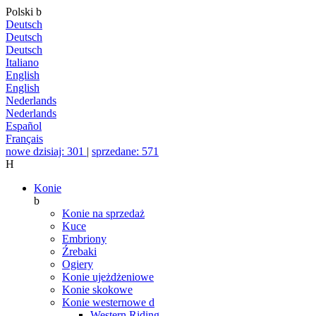
Polski
b
Deutsch
Deutsch
Deutsch
Italiano
English
English
Nederlands
Nederlands
Español
Français
nowe dzisiaj: 301
|
sprzedane: 571
H
Konie
b
Konie na sprzedaż
Kuce
Embriony
Źrebaki
Ogiery
Konie ujeżdżeniowe
Konie skokowe
Konie westernowe
d
Western Riding