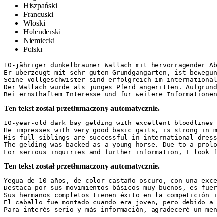
Hiszpański
Francuski
Włoski
Holenderski
Niemiecki
Polski
10-jähriger dunkelbrauner Wallach mit hervorragender Abs
Er überzeugt mit sehr guten Grundgangarten, ist bewegun
Seine Vollgeschwister sind erfolgreich im international
Der Wallach wurde als junges Pferd angeritten. Aufgrund
Bei ernsthaftem Interesse und für weitere Informationen
Ten tekst został przetłumaczony automatycznie.
10-year-old dark bay gelding with excellent bloodlines 
He impresses with very good basic gaits, is strong in m
His full siblings are successful in international dress
The gelding was backed as a young horse. Due to a prolo
For serious inquiries and further information, I look f
Ten tekst został przetłumaczony automatycznie.
Yegua de 10 años, de color castaño oscuro, con una exce
Destaca por sus movimientos básicos muy buenos, es fuer
Sus hermanos completos tienen éxito en la competición i
El caballo fue montado cuando era joven, pero debido a 
Para interés serio y más información, agradeceré un men