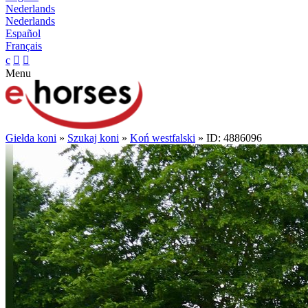
Nederlands
Nederlands
Español
Français
c


Menu
Giełda koni
»
Szukaj koni
»
Koń westfalski
» ID: 4886096