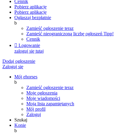
Cennik
Pobierz aplikację
Pobierz aplikację
Ogłaszaj bezpłatnie
b
Zamieść ogłoszenie teraz
Zamieść nieograniczoną liczbę ogłoszeń
Tipp!
Cennik

Logowanie
zaloguj się tutaj
Dodaj ogłoszenie
Zaloguj się
Mój ehorses
b
Zamieść ogłoszenie teraz
Moje ogłoszenia
Moje wiadomości
Moja lista zapamiętanych
Mój profil
Zaloguj
Szukaj
Konie
b