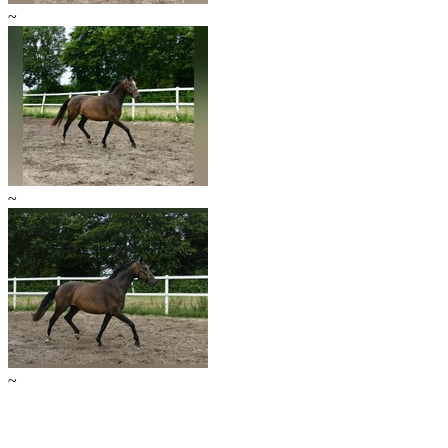
~
~
~