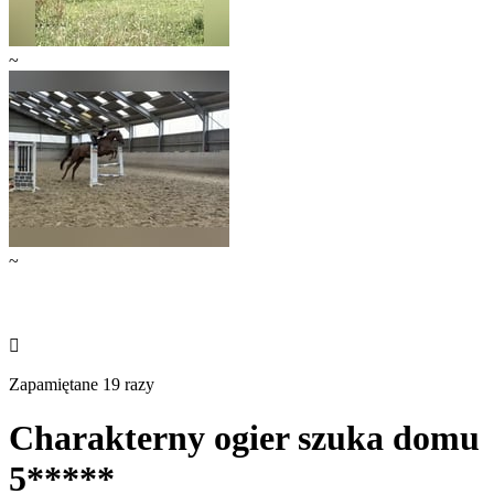
~
~

Zapamiętane 19 razy
Charakterny ogier szuka domu
5*****