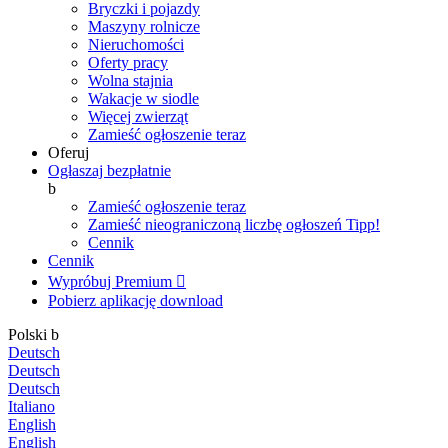
Bryczki i pojazdy
Maszyny rolnicze
Nieruchomości
Oferty pracy
Wolna stajnia
Wakacje w siodle
Więcej zwierząt
Zamieść ogłoszenie teraz
Oferuj
Ogłaszaj bezpłatnie
b
Zamieść ogłoszenie teraz
Zamieść nieograniczoną liczbę ogłoszeń
Tipp!
Cennik
Cennik
Wypróbuj Premium

Pobierz aplikację
download
Polski
b
Deutsch
Deutsch
Deutsch
Italiano
English
English