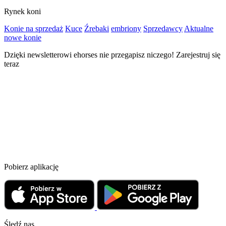
Rynek koni
Konie na sprzedaż
Kuce
Źrebaki
embriony
Sprzedawcy
Aktualne
nowe konie
Dzięki newsletterowi ehorses nie przegapisz niczego! Zarejestruj się
teraz
Pobierz aplikację
Śledź nas