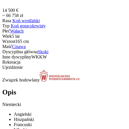
14 500 €
~ 66 758 zł
Rasa
Koń westfalski
Typ
Koń gorącokrwisty
Płeć
Wałach
Wiek
5 lat
Wzrost
165 cm
Maść
Cisawa
Dyscyplina główna
Skoki
Inne dyscypliny
WKKW
Rekreacja
Ujeżdżenie
Związek hodowlany
Opis
Niemiecki
Angielski
Hiszpański
Francuski