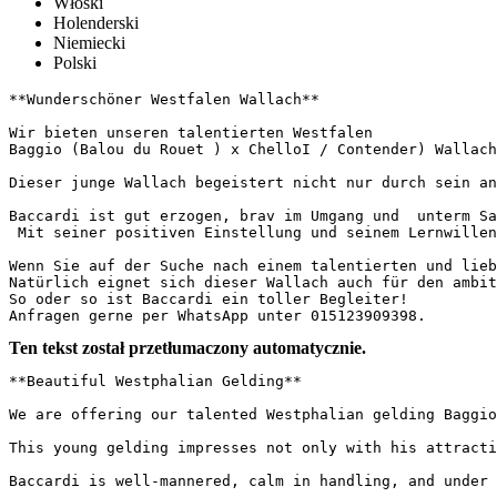
Włoski
Holenderski
Niemiecki
Polski
**Wunderschöner Westfalen Wallach**

Wir bieten unseren talentierten Westfalen 

Baggio (Balou du Rouet ) x ChelloI / Contender) Wallach 
Dieser junge Wallach begeistert nicht nur durch sein an
Baccardi ist gut erzogen, brav im Umgang und  unterm Sa
 Mit seiner positiven Einstellung und seinem Lernwillen 
Wenn Sie auf der Suche nach einem talentierten und lieb
Natürlich eignet sich dieser Wallach auch für den ambiti
So oder so ist Baccardi ein toller Begleiter! 

Anfragen gerne per WhatsApp unter 015123909398.
Ten tekst został przetłumaczony automatycznie.
**Beautiful Westphalian Gelding**

We are offering our talented Westphalian gelding Baggio
This young gelding impresses not only with his attracti
Baccardi is well-mannered, calm in handling, and under 