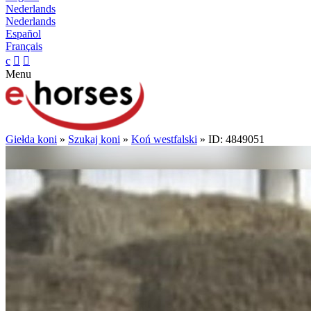
Nederlands
Nederlands
Español
Français
c


Menu
Giełda koni
»
Szukaj koni
»
Koń westfalski
» ID: 4849051