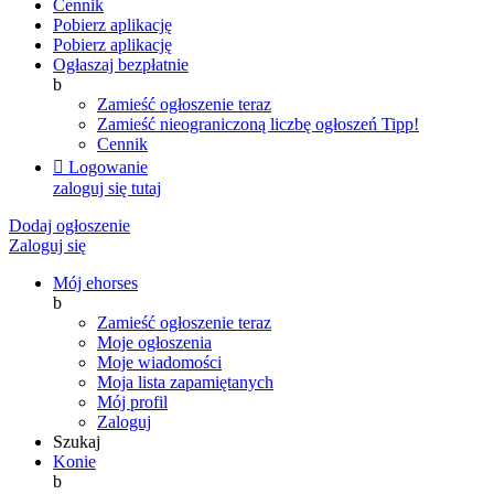
Cennik
Pobierz aplikację
Pobierz aplikację
Ogłaszaj bezpłatnie
b
Zamieść ogłoszenie teraz
Zamieść nieograniczoną liczbę ogłoszeń
Tipp!
Cennik

Logowanie
zaloguj się tutaj
Dodaj ogłoszenie
Zaloguj się
Mój ehorses
b
Zamieść ogłoszenie teraz
Moje ogłoszenia
Moje wiadomości
Moja lista zapamiętanych
Mój profil
Zaloguj
Szukaj
Konie
b