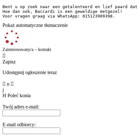
Bent u op zoek naar een getalenteerd en lief paard dat 
Hoe dan ook, Baccardi is een geweldige metgezel!  

Voor vragen graag via WhatsApp: 015123909398.
Pokaż automatyczne tłumaczenie
Zainteresowany/a – kontakt

Zapisz
Udostępnij ogłoszenie teraz

n

j
H
Poleć konia
Twój adres e-mail:
E-mail odbiorcy: