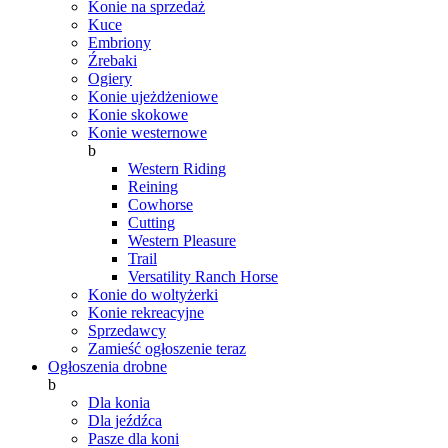
Konie na sprzedaż
Kuce
Embriony
Źrebaki
Ogiery
Konie ujeżdżeniowe
Konie skokowe
Konie westernowe
b
Western Riding
Reining
Cowhorse
Cutting
Western Pleasure
Trail
Versatility Ranch Horse
Konie do woltyżerki
Konie rekreacyjne
Sprzedawcy
Zamieść ogłoszenie teraz
Ogłoszenia drobne
b
Dla konia
Dla jeźdźca
Pasze dla koni