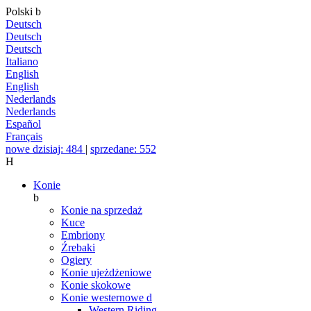
Polski
b
Deutsch
Deutsch
Deutsch
Italiano
English
English
Nederlands
Nederlands
Español
Français
nowe dzisiaj: 484
|
sprzedane: 552
H
Konie
b
Konie na sprzedaż
Kuce
Embriony
Źrebaki
Ogiery
Konie ujeżdżeniowe
Konie skokowe
Konie westernowe
d
Western Riding