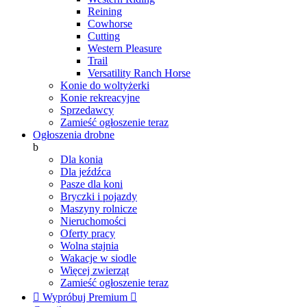
Reining
Cowhorse
Cutting
Western Pleasure
Trail
Versatility Ranch Horse
Konie do woltyżerki
Konie rekreacyjne
Sprzedawcy
Zamieść ogłoszenie teraz
Ogłoszenia drobne
b
Dla konia
Dla jeźdźca
Pasze dla koni
Bryczki i pojazdy
Maszyny rolnicze
Nieruchomości
Oferty pracy
Wolna stajnia
Wakacje w siodle
Więcej zwierząt
Zamieść ogłoszenie teraz

Wypróbuj Premium
