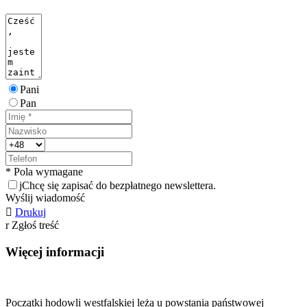
Pani
Pan
* Pola wymagane
j
Chcę się zapisać do bezpłatnego newslettera.
Wyślij wiadomość

Drukuj
r
Zgłoś treść
Więcej informacji
Początki hodowli westfalskiej leżą u powstania państwowej