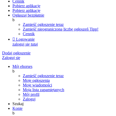
Cennik
Pobierz aplikację
Pobierz aplikację
Ogłaszaj bezpłatnie
b
Zamieść ogłoszenie teraz
Zamieść nieograniczoną liczbę ogłoszeń
Tipp!
Cennik

Logowanie
zaloguj się tutaj
Dodaj ogłoszenie
Zaloguj się
Mój ehorses
b
Zamieść ogłoszenie teraz
Moje ogłoszenia
Moje wiadomości
Moja lista zapamiętanych
Mój profil
Zaloguj
Szukaj
Konie
b