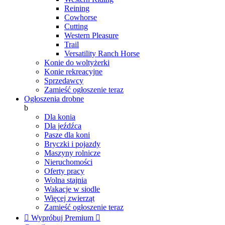
Reining
Cowhorse
Cutting
Western Pleasure
Trail
Versatility Ranch Horse
Konie do woltyżerki
Konie rekreacyjne
Sprzedawcy
Zamieść ogłoszenie teraz
Ogłoszenia drobne
b
Dla konia
Dla jeźdźca
Pasze dla koni
Bryczki i pojazdy
Maszyny rolnicze
Nieruchomości
Oferty pracy
Wolna stajnia
Wakacje w siodle
Więcej zwierząt
Zamieść ogłoszenie teraz

Wypróbuj Premium
