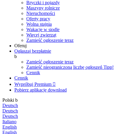
Bryczki i pojazdy
Maszyny rolnicze
Nieruchomości
Oferty pracy
Wolna stajnia
Wakacje w siodle
Więcej zwierząt
Zamieść ogłoszenie teraz
Oferuj
Ogłaszaj bezpłatnie
b
Zamieść ogłoszenie teraz
Zamieść nieograniczoną liczbę ogłoszeń
Tipp!
Cennik
Cennik
Wypróbuj Premium

Pobierz aplikację
download
Polski
b
Deutsch
Deutsch
Deutsch
Italiano
English
English