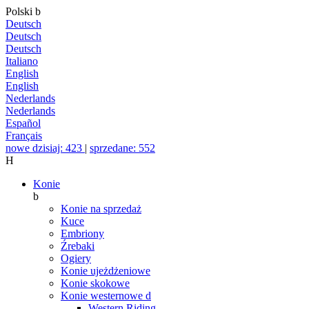
Polski
b
Deutsch
Deutsch
Deutsch
Italiano
English
English
Nederlands
Nederlands
Español
Français
nowe dzisiaj: 423
|
sprzedane: 552
H
Konie
b
Konie na sprzedaż
Kuce
Embriony
Źrebaki
Ogiery
Konie ujeżdżeniowe
Konie skokowe
Konie westernowe
d
Western Riding