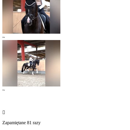
~
~

Zapamiętane 81 razy