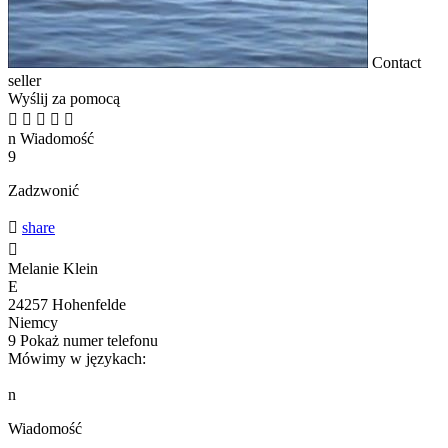
Contact
seller
Wyślij za pomocą





n
Wiadomość
9
Zadzwonić

share

Melanie Klein
E
24257 Hohenfelde
Niemcy
9
Pokaż numer telefonu
Mówimy w językach:
n
Wiadomość