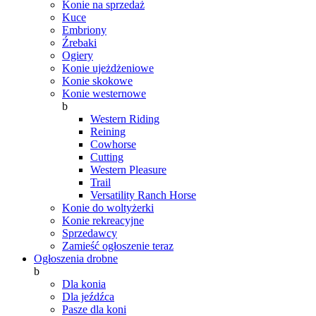
Konie na sprzedaż
Kuce
Embriony
Źrebaki
Ogiery
Konie ujeżdżeniowe
Konie skokowe
Konie westernowe
b
Western Riding
Reining
Cowhorse
Cutting
Western Pleasure
Trail
Versatility Ranch Horse
Konie do woltyżerki
Konie rekreacyjne
Sprzedawcy
Zamieść ogłoszenie teraz
Ogłoszenia drobne
b
Dla konia
Dla jeźdźca
Pasze dla koni