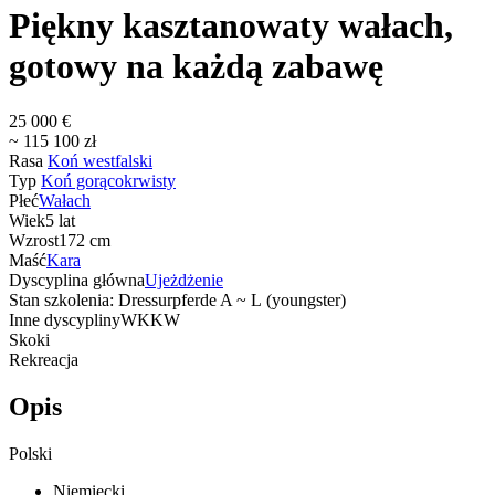
Piękny kasztanowaty wałach,
gotowy na każdą zabawę
25 000 €
~ 115 100 zł
Rasa
Koń westfalski
Typ
Koń gorącokrwisty
Płeć
Wałach
Wiek
5 lat
Wzrost
172 cm
Maść
Kara
Dyscyplina główna
Ujeżdżenie
Stan szkolenia: Dressurpferde A ~ L (youngster)
Inne dyscypliny
WKKW
Skoki
Rekreacja
Opis
Polski
Niemiecki