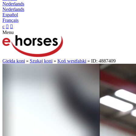
Nederlands
Nederlands
Español
Français
c


Menu
Giełda koni
»
Szukaj koni
»
Koń westfalski
» ID: 4887409