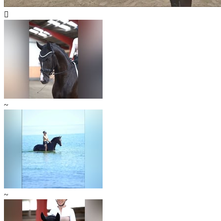

~
~