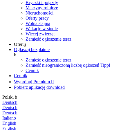
Bryczki i pojazdy
Maszyny rolnicze
Nieruchomości
Oferty pracy
Wolna stajnia
Wakacje w siodle
Więcej zwierząt
Zamieść ogłoszenie teraz
Oferuj
Ogłaszaj bezpłatnie
b
Zamieść ogłoszenie teraz
Zamieść nieograniczoną liczbę ogłoszeń
Tipp!
Cennik
Cennik
Wypróbuj Premium

Pobierz aplikację
download
Polski
b
Deutsch
Deutsch
Deutsch
Italiano
English
English