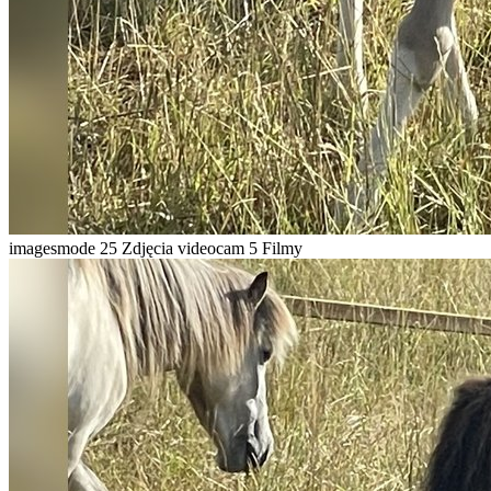
imagesmode
25 Zdjęcia
videocam
5 Filmy