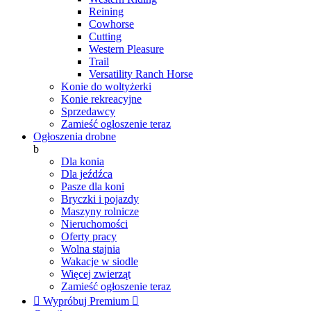
Reining
Cowhorse
Cutting
Western Pleasure
Trail
Versatility Ranch Horse
Konie do woltyżerki
Konie rekreacyjne
Sprzedawcy
Zamieść ogłoszenie teraz
Ogłoszenia drobne
b
Dla konia
Dla jeźdźca
Pasze dla koni
Bryczki i pojazdy
Maszyny rolnicze
Nieruchomości
Oferty pracy
Wolna stajnia
Wakacje w siodle
Więcej zwierząt
Zamieść ogłoszenie teraz

Wypróbuj Premium
