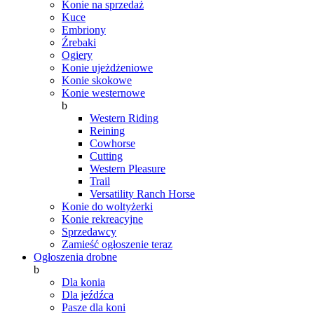
Konie na sprzedaż
Kuce
Embriony
Źrebaki
Ogiery
Konie ujeżdżeniowe
Konie skokowe
Konie westernowe
b
Western Riding
Reining
Cowhorse
Cutting
Western Pleasure
Trail
Versatility Ranch Horse
Konie do woltyżerki
Konie rekreacyjne
Sprzedawcy
Zamieść ogłoszenie teraz
Ogłoszenia drobne
b
Dla konia
Dla jeźdźca
Pasze dla koni