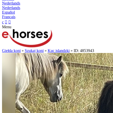
Nederlands
Nederlands
Español
Français
c


Menu
Giełda koni
»
Szukaj koni
»
Kuc islandzki
» ID: 4853943