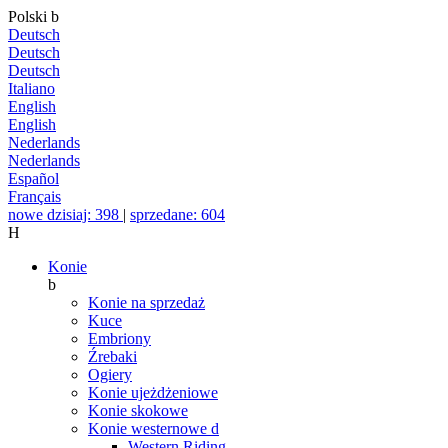
Polski
b
Deutsch
Deutsch
Deutsch
Italiano
English
English
Nederlands
Nederlands
Español
Français
nowe dzisiaj: 398
|
sprzedane: 604
H
Konie
b
Konie na sprzedaż
Kuce
Embriony
Źrebaki
Ogiery
Konie ujeżdżeniowe
Konie skokowe
Konie westernowe
d
Western Riding