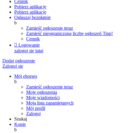
Cennik
Pobierz aplikację
Pobierz aplikację
Ogłaszaj bezpłatnie
b
Zamieść ogłoszenie teraz
Zamieść nieograniczoną liczbę ogłoszeń
Tipp!
Cennik

Logowanie
zaloguj się tutaj
Dodaj ogłoszenie
Zaloguj się
Mój ehorses
b
Zamieść ogłoszenie teraz
Moje ogłoszenia
Moje wiadomości
Moja lista zapamiętanych
Mój profil
Zaloguj
Szukaj
Konie
b