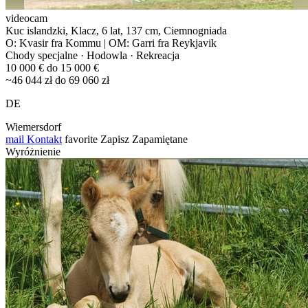
videocam
Kuc islandzki, Klacz, 6 lat, 137 cm, Ciemnogniada
O: Kvasir fra Kommu | OM: Garri fra Reykjavik
Chody specjalne · Hodowla · Rekreacja
10 000 € do 15 000 €
~46 044 zł do 69 060 zł
DE
Wiemersdorf
mail
Kontakt
favorite
Zapisz
Zapamiętane
Wyróżnienie