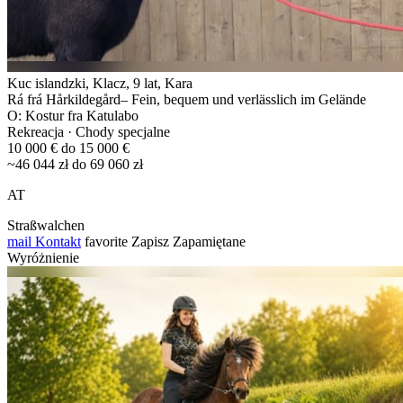
Kuc islandzki, Klacz, 9 lat, Kara
Rá frá Hårkildegård– Fein, bequem und verlässlich im Gelände
O: Kostur fra Katulabo
Rekreacja · Chody specjalne
10 000 € do 15 000 €
~46 044 zł do 69 060 zł
AT
Straßwalchen
mail
Kontakt
favorite
Zapisz
Zapamiętane
Wyróżnienie