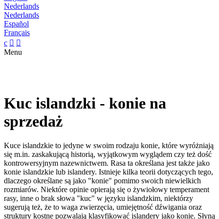
Nederlands
Nederlands
Español
Français
c


Menu
Kuc islandzki - konie na
sprzedaż
Kuce islandzkie to jedyne w swoim rodzaju konie, które wyróżniają
się m.in. zaskakującą historią, wyjątkowym wyglądem czy też dość
kontrowersyjnym nazewnictwem. Rasa ta określana jest także jako
konie islandzkie lub islandery. Istnieje kilka teorii dotyczących tego,
dlaczego określane są jako "konie" pomimo swoich niewielkich
rozmiarów. Niektóre opinie opierają się o żywiołowy temperament
rasy, inne o brak słowa "kuc" w języku islandzkim, niektórzy
sugerują też, że to waga zwierzęcia, umiejętność dźwigania oraz
struktury kostne pozwalają klasyfikować islandery jako konie. Słyną