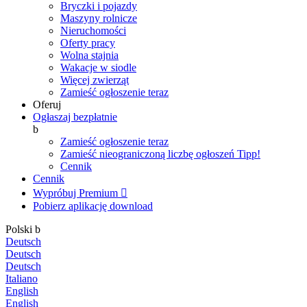
Bryczki i pojazdy
Maszyny rolnicze
Nieruchomości
Oferty pracy
Wolna stajnia
Wakacje w siodle
Więcej zwierząt
Zamieść ogłoszenie teraz
Oferuj
Ogłaszaj bezpłatnie
b
Zamieść ogłoszenie teraz
Zamieść nieograniczoną liczbę ogłoszeń
Tipp!
Cennik
Cennik
Wypróbuj Premium

Pobierz aplikację
download
Polski
b
Deutsch
Deutsch
Deutsch
Italiano
English
English