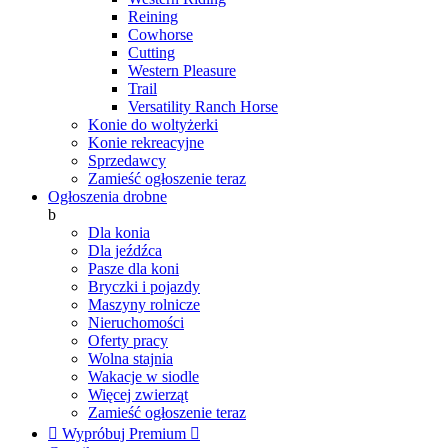
Reining
Cowhorse
Cutting
Western Pleasure
Trail
Versatility Ranch Horse
Konie do woltyżerki
Konie rekreacyjne
Sprzedawcy
Zamieść ogłoszenie teraz
Ogłoszenia drobne
b
Dla konia
Dla jeźdźca
Pasze dla koni
Bryczki i pojazdy
Maszyny rolnicze
Nieruchomości
Oferty pracy
Wolna stajnia
Wakacje w siodle
Więcej zwierząt
Zamieść ogłoszenie teraz

Wypróbuj Premium
