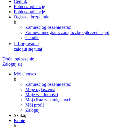
Cennik
Pobierz aplikację
Pobierz aplikację
Ogłaszaj bezpłatnie
b
Zamieść ogłoszenie teraz
Zamieść nieograniczoną liczbę ogłoszeń
Tipp!
Cennik

Logowanie
zaloguj się tutaj
Dodaj ogłoszenie
Zaloguj się
Mój ehorses
b
Zamieść ogłoszenie teraz
Moje ogłoszenia
Moje wiadomości
Moja lista zapamiętanych
Mój profil
Zaloguj
Szukaj
Konie
b