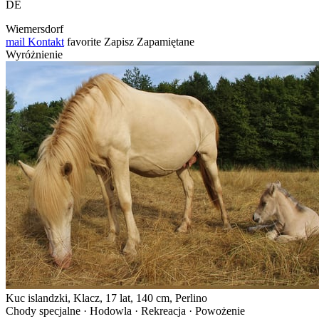
DE
Wiemersdorf
mail
Kontakt
favorite
Zapisz
Zapamiętane
Wyróżnienie
Kuc islandzki, Klacz, 17 lat, 140 cm, Perlino
Chody specjalne · Hodowla · Rekreacja · Powożenie