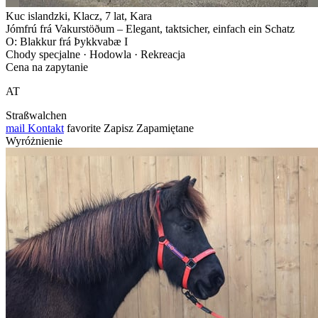
Kuc islandzki, Klacz, 7 lat, Kara
Jómfrú frá Vakurstöðum – Elegant, taktsicher, einfach ein Schatz
O: Blakkur frá Þykkvabæ I
Chody specjalne · Hodowla · Rekreacja
Cena na zapytanie
AT
Straßwalchen
mail
Kontakt
favorite
Zapisz
Zapamiętane
Wyróżnienie