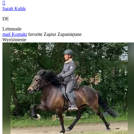

Sarah Kuhls
DE
Lehmrade
mail
Kontakt
favorite
Zapisz
Zapamiętane
Wyróżnienie