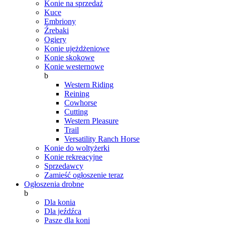
Konie na sprzedaż
Kuce
Embriony
Źrebaki
Ogiery
Konie ujeżdżeniowe
Konie skokowe
Konie westernowe
b
Western Riding
Reining
Cowhorse
Cutting
Western Pleasure
Trail
Versatility Ranch Horse
Konie do woltyżerki
Konie rekreacyjne
Sprzedawcy
Zamieść ogłoszenie teraz
Ogłoszenia drobne
b
Dla konia
Dla jeźdźca
Pasze dla koni