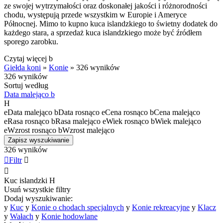
ze swojej wytrzymałości oraz doskonałej jakości i różnorodności
chodu, występują przede wszystkim w Europie i Ameryce
Północnej. Mimo to kupno kuca islandzkiego to świetny dodatek do
każdego stara, a sprzedaż kuca islandzkiego może być źródłem
sporego zarobku.
Czytaj więcej
b
Giełda koni
»
Konie
»
326 wyników
326 wyników
Sortuj według
Data malejąco
b
H
e
Data malejąco
b
Data rosnąco
e
Cena rosnąco
b
Cena malejąco
e
Rasa rosnąco
b
Rasa malejąco
e
Wiek rosnąco
b
Wiek malejąco
e
Wzrost rosnąco
b
Wzrost malejąco
Zapisz wyszukiwanie
326 wyników

Filtr


Kuc islandzki
H
Usuń wszystkie filtry
Dodaj wyszukiwanie:
y
Kuc
y
Konie o chodach specjalnych
y
Konie rekreacyjne
y
Klacz
y
Wałach
y
Konie hodowlane