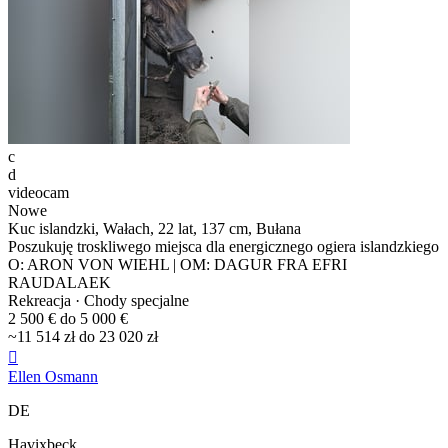
c
d
videocam
Nowe
Kuc islandzki, Wałach, 22 lat, 137 cm, Bułana
Poszukuję troskliwego miejsca dla energicznego ogiera islandzkiego
O: ARON VON WIEHL | OM: DAGUR FRA EFRI
RAUDALAEK
Rekreacja · Chody specjalne
2 500 € do 5 000 €
~11 514 zł do 23 020 zł

Ellen Osmann
DE
Havixbeck