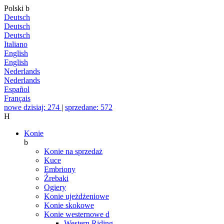
Polski
b
Deutsch
Deutsch
Deutsch
Italiano
English
English
Nederlands
Nederlands
Español
Français
nowe dzisiaj: 274
|
sprzedane: 572
H
Konie
b
Konie na sprzedaż
Kuce
Embriony
Źrebaki
Ogiery
Konie ujeżdżeniowe
Konie skokowe
Konie westernowe
d
Western Riding