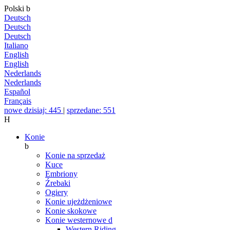
Polski
b
Deutsch
Deutsch
Deutsch
Italiano
English
English
Nederlands
Nederlands
Español
Français
nowe dzisiaj: 445
|
sprzedane: 551
H
Konie
b
Konie na sprzedaż
Kuce
Embriony
Źrebaki
Ogiery
Konie ujeżdżeniowe
Konie skokowe
Konie westernowe
d
Western Riding