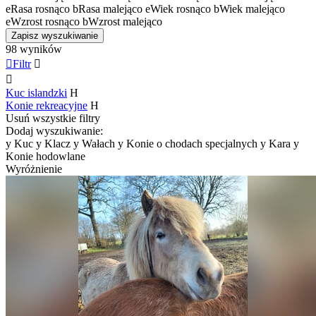
e
Rasa rosnąco
b
Rasa malejąco
e
Wiek rosnąco
b
Wiek malejąco
e
Wzrost rosnąco
b
Wzrost malejąco
Zapisz wyszukiwanie
98 wyników

Filtr


Kuc islandzki
H
Konie rekreacyjne
H
Usuń wszystkie filtry
Dodaj wyszukiwanie:
y
Kuc
y
Klacz
y
Wałach
y
Konie o chodach specjalnych
y
Kara
y
Konie hodowlane
Wyróżnienie