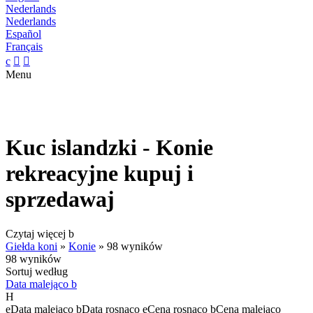
Nederlands
Nederlands
Español
Français
c


Menu
Kuc islandzki - Konie
rekreacyjne kupuj i
sprzedawaj
Czytaj więcej
b
Giełda koni
»
Konie
»
98 wyników
98 wyników
Sortuj według
Data malejąco
b
H
e
Data malejąco
b
Data rosnąco
e
Cena rosnąco
b
Cena malejąco