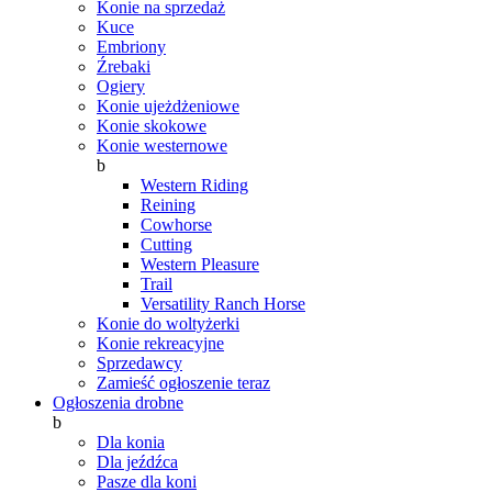
Konie na sprzedaż
Kuce
Embriony
Źrebaki
Ogiery
Konie ujeżdżeniowe
Konie skokowe
Konie westernowe
b
Western Riding
Reining
Cowhorse
Cutting
Western Pleasure
Trail
Versatility Ranch Horse
Konie do woltyżerki
Konie rekreacyjne
Sprzedawcy
Zamieść ogłoszenie teraz
Ogłoszenia drobne
b
Dla konia
Dla jeźdźca
Pasze dla koni