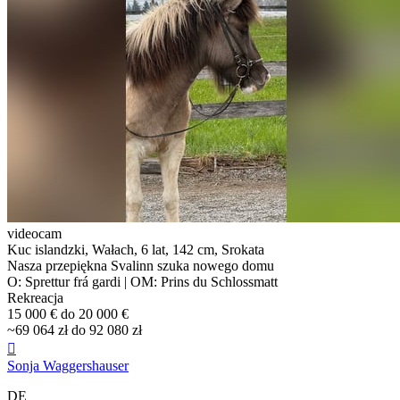
videocam
Kuc islandzki, Wałach, 6 lat, 142 cm, Srokata
Nasza przepiękna Svalinn szuka nowego domu
O: Sprettur frá gardi | OM: Prins du Schlossmatt
Rekreacja
15 000 € do 20 000 €
~69 064 zł do 92 080 zł

Sonja Waggershauser
DE