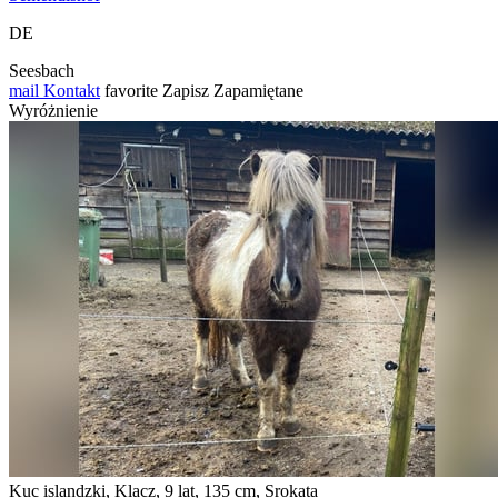
DE
Seesbach
mail
Kontakt
favorite
Zapisz
Zapamiętane
Wyróżnienie
Kuc islandzki, Klacz, 9 lat, 135 cm, Srokata