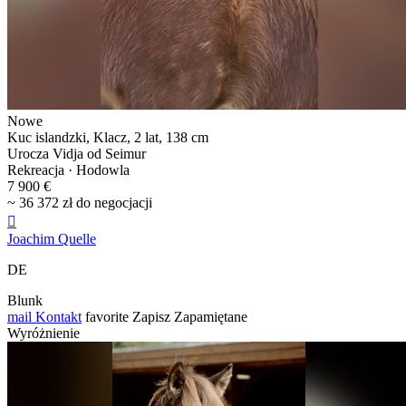
Nowe
Kuc islandzki, Klacz, 2 lat, 138 cm
Urocza Vidja od Seimur
Rekreacja · Hodowla
7 900 €
~ 36 372 zł do negocjacji

Joachim Quelle
DE
Blunk
mail
Kontakt
favorite
Zapisz
Zapamiętane
Wyróżnienie