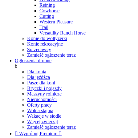
Reining
Cowhorse
Cutting
Western Pleasure
Trail
Versatility Ranch Horse
Konie do woltyżerki
Konie rekreacyjne
Sprzedawcy
Zamieść ogłoszenie teraz
Ogłoszenia drobne
b
Dla konia
Dla jeźdźca
Pasze dla koni
Bryczki i pojazdy
Maszyny rolnicze
Nieruchomości
Oferty pracy
Wolna stajnia
Wakacje w siodle
Więcej zwierząt
Zamieść ogłoszenie teraz

Wypróbuj Premium
