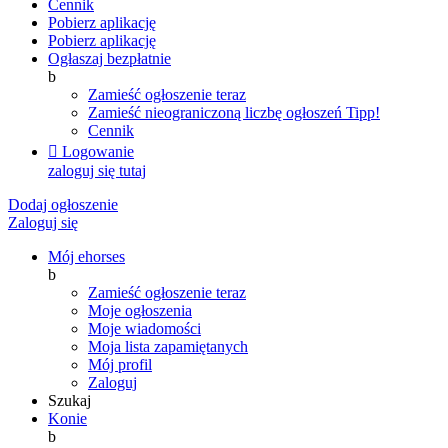
Cennik
Pobierz aplikację
Pobierz aplikację
Ogłaszaj bezpłatnie
b
Zamieść ogłoszenie teraz
Zamieść nieograniczoną liczbę ogłoszeń
Tipp!
Cennik

Logowanie
zaloguj się tutaj
Dodaj ogłoszenie
Zaloguj się
Mój ehorses
b
Zamieść ogłoszenie teraz
Moje ogłoszenia
Moje wiadomości
Moja lista zapamiętanych
Mój profil
Zaloguj
Szukaj
Konie
b