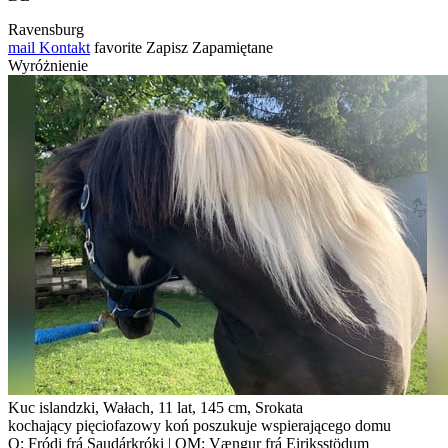
Ravensburg
mail
Kontakt
favorite
Zapisz
Zapamiętane
Wyróżnienie
Kuc islandzki, Wałach, 11 lat, 145 cm, Srokata
kochający pięciofazowy koń poszukuje wspierającego domu
O: Fródi frá Saudárkróki | OM: Vængur frá Eiriksstödum