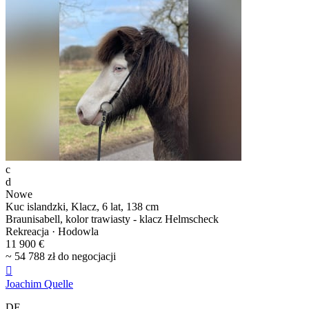
c
d
Nowe
Kuc islandzki, Klacz, 6 lat, 138 cm
Braunisabell, kolor trawiasty - klacz Helmscheck
Rekreacja · Hodowla
11 900 €
~ 54 788 zł do negocjacji

Joachim Quelle
DE