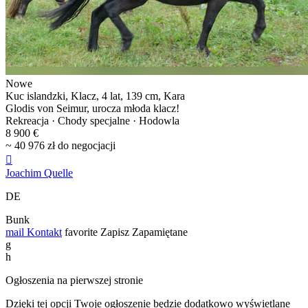
Nowe
Kuc islandzki, Klacz, 4 lat, 139 cm, Kara
Glodis von Seimur, urocza młoda klacz!
Rekreacja · Chody specjalne · Hodowla
8 900 €
~ 40 976 zł do negocjacji

Joachim Quelle
DE
Bunk
mail
Kontakt
favorite
Zapisz
Zapamiętane
g
h
Ogłoszenia na pierwszej stronie
Dzięki tej opcji Twoje ogłoszenie będzie dodatkowo wyświetlane