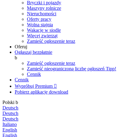
Bryczki i pojazdy
Maszyny rolnicze
Nieruchomości
Oferty pracy
Wolna stajnia
Wakacje w siodle
Więcej zwierząt
Zamieść ogłoszenie teraz
Oferuj
Ogłaszaj bezpłatnie
b
Zamieść ogłoszenie teraz
Zamieść nieograniczoną liczbę ogłoszeń
Tipp!
Cennik
Cennik
Wypróbuj Premium

Pobierz aplikację
download
Polski
b
Deutsch
Deutsch
Deutsch
Italiano
English
English