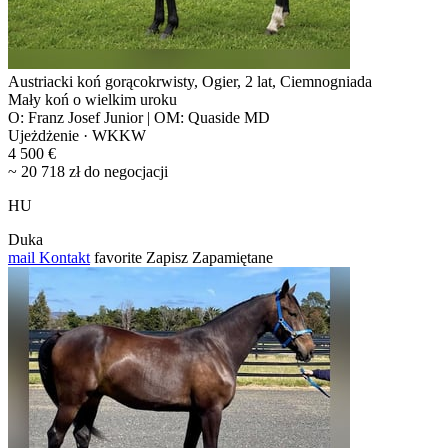
Austriacki koń gorącokrwisty, Ogier, 2 lat, Ciemnogniada
Mały koń o wielkim uroku
O: Franz Josef Junior | OM: Quaside MD
Ujeżdżenie · WKKW
4 500 €
~ 20 718 zł do negocjacji
HU
Duka
mail
Kontakt
favorite
Zapisz
Zapamiętane