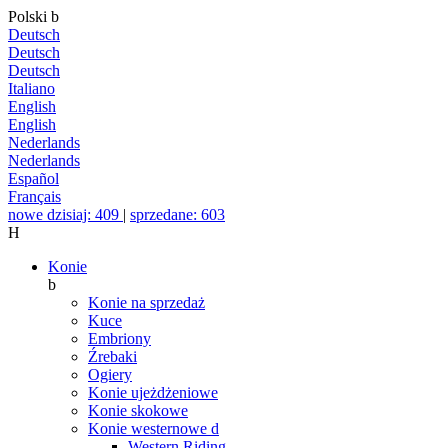
Polski
b
Deutsch
Deutsch
Deutsch
Italiano
English
English
Nederlands
Nederlands
Español
Français
nowe dzisiaj: 409
|
sprzedane: 603
H
Konie
b
Konie na sprzedaż
Kuce
Embriony
Źrebaki
Ogiery
Konie ujeżdżeniowe
Konie skokowe
Konie westernowe
d
Western Riding