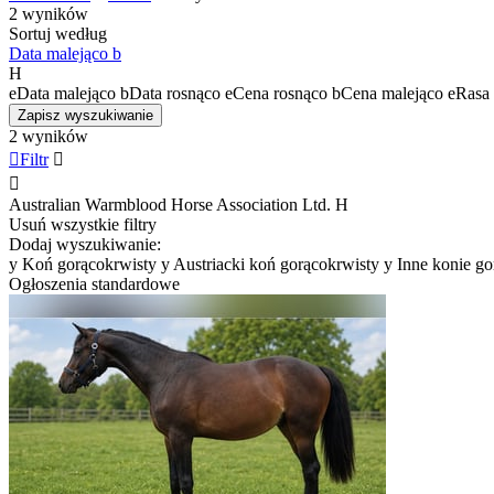
2 wyników
Sortuj według
Data malejąco
b
H
e
Data malejąco
b
Data rosnąco
e
Cena rosnąco
b
Cena malejąco
e
Rasa 
Zapisz wyszukiwanie
2 wyników

Filtr


Australian Warmblood Horse Association Ltd.
H
Usuń wszystkie filtry
Dodaj wyszukiwanie:
y
Koń gorącokrwisty
y
Austriacki koń gorącokrwisty
y
Inne konie go
Ogłoszenia standardowe