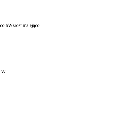
ąco
b
Wzrost malejąco
KKW