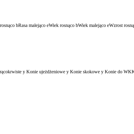
rosnąco
b
Rasa malejąco
e
Wiek rosnąco
b
Wiek malejąco
e
Wzrost rosn
rącokrwiste
y
Konie ujeżdżeniowe
y
Konie skokowe
y
Konie do W