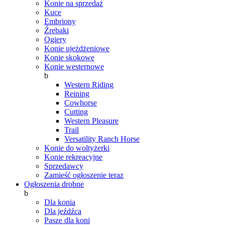
Konie na sprzedaż
Kuce
Embriony
Źrebaki
Ogiery
Konie ujeżdżeniowe
Konie skokowe
Konie westernowe
b
Western Riding
Reining
Cowhorse
Cutting
Western Pleasure
Trail
Versatility Ranch Horse
Konie do woltyżerki
Konie rekreacyjne
Sprzedawcy
Zamieść ogłoszenie teraz
Ogłoszenia drobne
b
Dla konia
Dla jeźdźca
Pasze dla koni