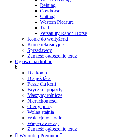
Reining
Cowhorse
Cutting
Western Pleasure
Trail
Versatility Ranch Horse
Konie do woltyżerki
Konie rekreacyjne
Sprzedawcy
Zamieść ogłoszenie teraz
Ogłoszenia drobne
b
Dla konia
Dla jeźdźca
Pasze dla koni
Bryczki i pojazdy
Maszyny rolnicze
Nieruchomości
Oferty pracy
Wolna stajnia
Wakacje w siodle
Więcej zwierząt
Zamieść ogłoszenie teraz

Wypróbuj Premium
