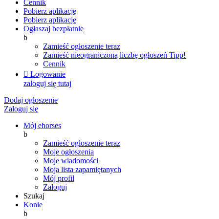
Cennik
Pobierz aplikację
Pobierz aplikację
Ogłaszaj bezpłatnie
b
Zamieść ogłoszenie teraz
Zamieść nieograniczoną liczbę ogłoszeń
Tipp!
Cennik

Logowanie
zaloguj się tutaj
Dodaj ogłoszenie
Zaloguj się
Mój ehorses
b
Zamieść ogłoszenie teraz
Moje ogłoszenia
Moje wiadomości
Moja lista zapamiętanych
Mój profil
Zaloguj
Szukaj
Konie
b