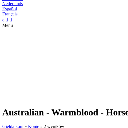
Nederlands
Español
Français
c


Menu
Australian - Warmblood - Hors
Giełda koni
»
Konie
»
2 wyników