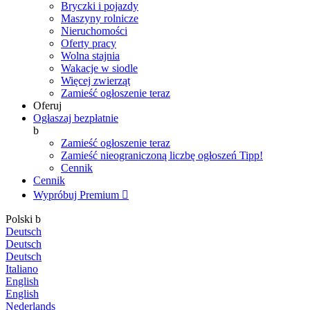
Bryczki i pojazdy
Maszyny rolnicze
Nieruchomości
Oferty pracy
Wolna stajnia
Wakacje w siodle
Więcej zwierząt
Zamieść ogłoszenie teraz
Oferuj
Ogłaszaj bezpłatnie
b
Zamieść ogłoszenie teraz
Zamieść nieograniczoną liczbę ogłoszeń
Tipp!
Cennik
Cennik
Wypróbuj Premium

Polski
b
Deutsch
Deutsch
Deutsch
Italiano
English
English
Nederlands