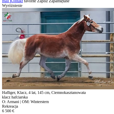
mail
Kontakt
favorite
Zapisz
Zapamiętane
Wyróżnienie
Hafliger, Klacz, 4 lat, 145 cm, Ciemnokasztanowata
klacz hafciarska
O: Armani | OM: Winterstern
Rekreacja
6 500 €