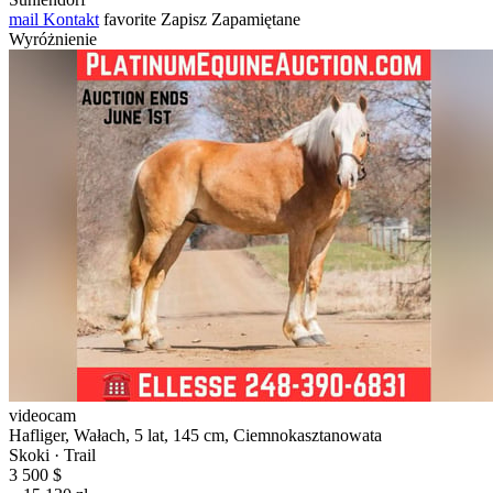
mail
Kontakt
favorite
Zapisz
Zapamiętane
Wyróżnienie
videocam
Hafliger, Wałach, 5 lat, 145 cm, Ciemnokasztanowata
Skoki · Trail
3 500 $