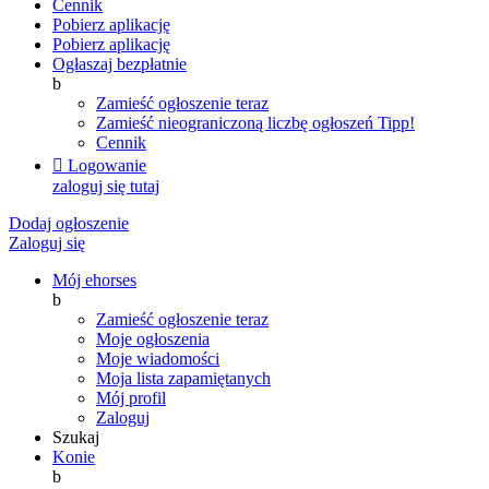
Cennik
Pobierz aplikację
Pobierz aplikację
Ogłaszaj bezpłatnie
b
Zamieść ogłoszenie teraz
Zamieść nieograniczoną liczbę ogłoszeń
Tipp!
Cennik

Logowanie
zaloguj się tutaj
Dodaj ogłoszenie
Zaloguj się
Mój ehorses
b
Zamieść ogłoszenie teraz
Moje ogłoszenia
Moje wiadomości
Moja lista zapamiętanych
Mój profil
Zaloguj
Szukaj
Konie
b