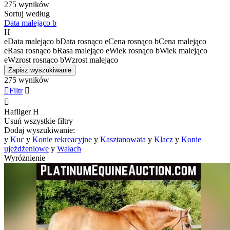
275 wyników
Sortuj według
Data malejąco
b
H
e
Data malejąco
b
Data rosnąco
e
Cena rosnąco
b
Cena malejąco
e
Rasa rosnąco
b
Rasa malejąco
e
Wiek rosnąco
b
Wiek malejąco
e
Wzrost rosnąco
b
Wzrost malejąco
Zapisz wyszukiwanie
275 wyników

Filtr


Hafliger
H
Usuń wszystkie filtry
Dodaj wyszukiwanie:
y
Kuc
y
Konie rekreacyjne
y
Kasztanowata
y
Klacz
y
Konie
ujeżdżeniowe
y
Wałach
Wyróżnienie