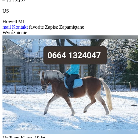
~ 15 130 zł
US
Howell MI
mail
Kontakt
favorite
Zapisz
Zapamiętane
Wyróżnienie
Hafliger, Klacz, 19 lat