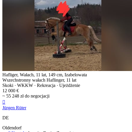
Hafliger, Wałach, 11 lat, 149 cm, Izabelowata
Wszechstronny wałach Haflinger, 11 lat
Skoki · WKKW · Rekreacja · Ujeżdżenie
12 000 €
~ 55 248 zł do negocjacji

Jürgen Rüter
DE
Oldendorf