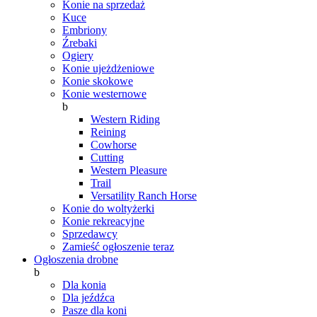
Konie na sprzedaż
Kuce
Embriony
Źrebaki
Ogiery
Konie ujeżdżeniowe
Konie skokowe
Konie westernowe
b
Western Riding
Reining
Cowhorse
Cutting
Western Pleasure
Trail
Versatility Ranch Horse
Konie do woltyżerki
Konie rekreacyjne
Sprzedawcy
Zamieść ogłoszenie teraz
Ogłoszenia drobne
b
Dla konia
Dla jeźdźca
Pasze dla koni