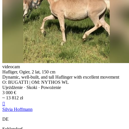
videocam
Hafliger, Ogier, 2 lat, 150 cm
Dynamic, well-built, and tall Haflinger with excellent movement
O: BUGATTI | OM: NYTHOS WL
Ujeżdżenie · Skoki · Powożenie
3 000 €
~ 13 812 zł

Silvia Hoffmann
DE
Suhlendorf