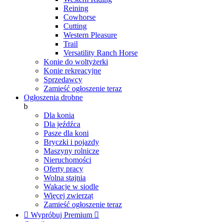
Reining
Cowhorse
Cutting
Western Pleasure
Trail
Versatility Ranch Horse
Konie do woltyżerki
Konie rekreacyjne
Sprzedawcy
Zamieść ogłoszenie teraz
Ogłoszenia drobne
b
Dla konia
Dla jeźdźca
Pasze dla koni
Bryczki i pojazdy
Maszyny rolnicze
Nieruchomości
Oferty pracy
Wolna stajnia
Wakacje w siodle
Więcej zwierząt
Zamieść ogłoszenie teraz

Wypróbuj Premium
