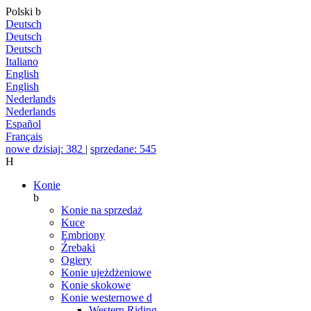
Polski
b
Deutsch
Deutsch
Deutsch
Italiano
English
English
Nederlands
Nederlands
Español
Français
nowe dzisiaj: 382
|
sprzedane: 545
H
Konie
b
Konie na sprzedaż
Kuce
Embriony
Źrebaki
Ogiery
Konie ujeżdżeniowe
Konie skokowe
Konie westernowe
d
Western Riding