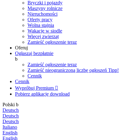
Bryczki i pojazdy
Maszyny rolnicze
Nieruchomości
Oferty pracy
Wolna stajnia
Wakacje w siodle
Więcej zwierząt
Zamieść ogłoszenie teraz
Oferuj
Ogłaszaj bezpłatnie
b
Zamieść ogłoszenie teraz
Zamieść nieograniczoną liczbę ogłoszeń
Tipp!
Cennik
Cennik
Wypróbuj Premium

Pobierz aplikację
download
Polski
b
Deutsch
Deutsch
Deutsch
Italiano
English
English