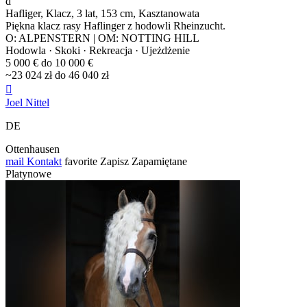
d
Hafliger, Klacz, 3 lat, 153 cm, Kasztanowata
Piękna klacz rasy Haflinger z hodowli Rheinzucht.
O: ALPENSTERN | OM: NOTTING HILL
Hodowla · Skoki · Rekreacja · Ujeżdżenie
5 000 € do 10 000 €
~23 024 zł do 46 040 zł

Joel Nittel
DE
Ottenhausen
mail
Kontakt
favorite
Zapisz
Zapamiętane
Platynowe