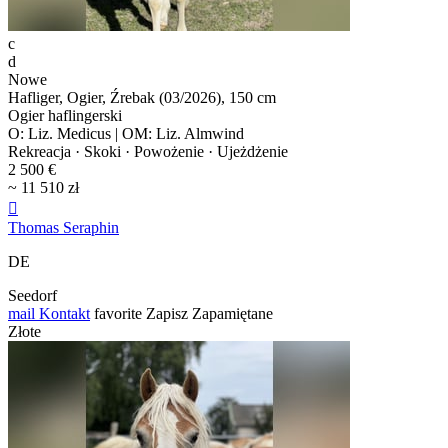
c
d
Nowe
Hafliger, Ogier, Źrebak (03/2026), 150 cm
Ogier haflingerski
O: Liz. Medicus | OM: Liz. Almwind
Rekreacja · Skoki · Powożenie · Ujeżdżenie
2 500 €
~ 11 510 zł

Thomas Seraphin
DE
Seedorf
mail
Kontakt
favorite
Zapisz
Zapamiętane
Złote