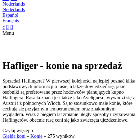
Nederlands
Nederlands
Español
Français
c


Menu
Hafliger - konie na sprzedaż
Sprzedaż Haflingera? W pierwszej kolejności najlepiej poznać kilka
podstawowych informacji o rasie, a także dowiedzieć się, jakie
osobniki są preferowane przez hodowców planujących kupno
Haflingera. Rasa ta znana jest także jako Avelignese, wywodzi się z
Austrii i z północnych Włoch. Są to stosunkowo małe konie, które
cechują się przyjaznym temperamentem oraz znakomitym
wyglądem. Wraz z biegiem lat zmianie uległy sposoby użytkowania
Haflingerów, obecnie rasę ceni się jako zwierzęta ujeżdżeniowe.
Czytaj więcej
b
Giełda koni
»
Konie
»
275 wyników