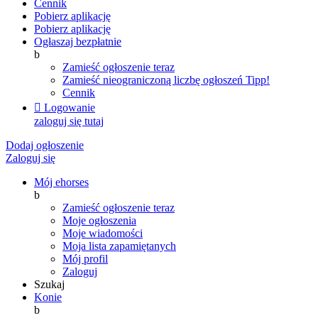
Cennik
Pobierz aplikację
Pobierz aplikację
Ogłaszaj bezpłatnie
b
Zamieść ogłoszenie teraz
Zamieść nieograniczoną liczbę ogłoszeń
Tipp!
Cennik

Logowanie
zaloguj się tutaj
Dodaj ogłoszenie
Zaloguj się
Mój ehorses
b
Zamieść ogłoszenie teraz
Moje ogłoszenia
Moje wiadomości
Moja lista zapamiętanych
Mój profil
Zaloguj
Szukaj
Konie
b