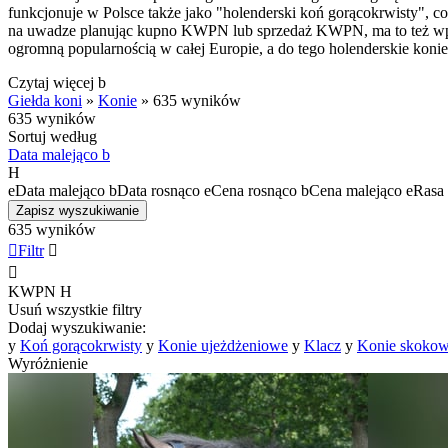
funkcjonuje w Polsce także jako "holenderski koń gorącokrwisty", c
na uwadze planując kupno KWPN lub sprzedaż KWPN, ma to też wpływ
ogromną popularnością w całej Europie, a do tego holenderskie koni
Czytaj więcej
b
Giełda koni
»
Konie
»
635 wyników
635 wyników
Sortuj według
Data malejąco
b
H
e
Data malejąco
b
Data rosnąco
e
Cena rosnąco
b
Cena malejąco
e
Rasa 
Zapisz wyszukiwanie
635 wyników

Filtr


KWPN
H
Usuń wszystkie filtry
Dodaj wyszukiwanie:
y
Koń gorącokrwisty
y
Konie ujeżdżeniowe
y
Klacz
y
Konie skoko
Wyróżnienie