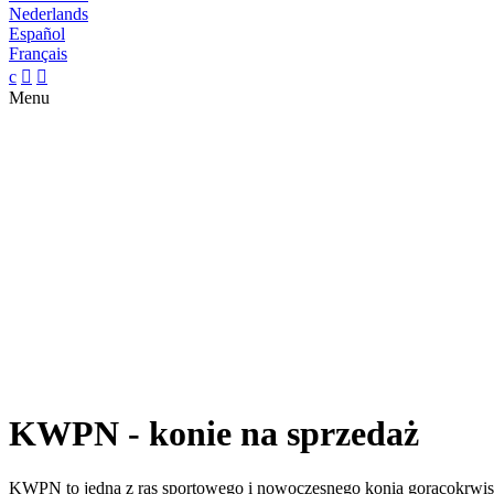
Nederlands
Español
Français
c


Menu
KWPN - konie na sprzedaż
KWPN to jedna z ras sportowego i nowoczesnego konia gorącokrwis