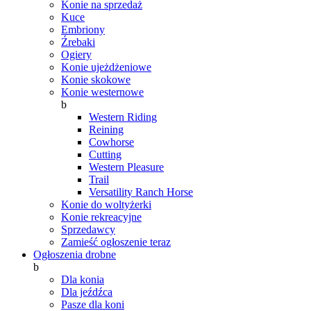
Konie na sprzedaż
Kuce
Embriony
Źrebaki
Ogiery
Konie ujeżdżeniowe
Konie skokowe
Konie westernowe
b
Western Riding
Reining
Cowhorse
Cutting
Western Pleasure
Trail
Versatility Ranch Horse
Konie do woltyżerki
Konie rekreacyjne
Sprzedawcy
Zamieść ogłoszenie teraz
Ogłoszenia drobne
b
Dla konia
Dla jeźdźca
Pasze dla koni