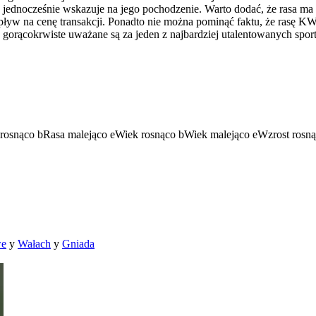
o jednocześnie wskazuje na jego pochodzenie. Warto dodać, że rasa ma
 na cenę transakcji. Ponadto nie można pominąć faktu, że rasę KWP
e gorącokrwiste uważane są za jeden z najbardziej utalentowanych spo
rosnąco
b
Rasa malejąco
e
Wiek rosnąco
b
Wiek malejąco
e
Wzrost rosn
we
y
Wałach
y
Gniada