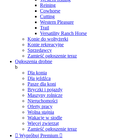
Reining
Cowhorse
Cutting
Western Pleasure
Trail
Versatility Ranch Horse
Konie do woltyżerki
Konie rekreacyjne
Sprzedawcy
Zamieść ogłoszenie teraz
Ogłoszenia drobne
b
Dla konia
Dla jeźdźca
Pasze dla koni
Bryczki i pojazdy
Maszyny rolnicze
Nieruchomości
Oferty pracy
Wolna stajnia
Wakacje w siodle
Więcej zwierząt
Zamieść ogłoszenie teraz

Wypróbuj Premium
