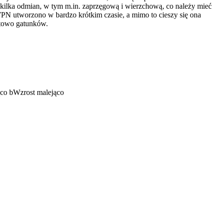
 kilka odmian, w tym m.in. zaprzęgową i wierzchową, co należy mieć
N utworzono w bardzo krótkim czasie, a mimo to cieszy się ona
rtowo gatunków.
ąco
b
Wzrost malejąco