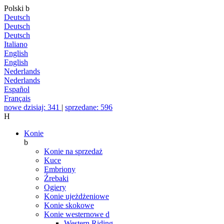
Polski
b
Deutsch
Deutsch
Deutsch
Italiano
English
English
Nederlands
Nederlands
Español
Français
nowe dzisiaj: 341
|
sprzedane: 596
H
Konie
b
Konie na sprzedaż
Kuce
Embriony
Źrebaki
Ogiery
Konie ujeżdżeniowe
Konie skokowe
Konie westernowe
d
Western Riding