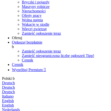
Bryczki i pojazdy
Maszyny rolnicze
Nieruchomości
Oferty pracy
Wolna stajnia
Wakacje w siodle
Więcej zwierząt
Zamieść ogłoszenie teraz
Oferuj
Ogłaszaj bezpłatnie
b
Zamieść ogłoszenie teraz
Zamieść nieograniczoną liczbę ogłoszeń
Tipp!
Cennik
Cennik
Wypróbuj Premium

Polski
b
Deutsch
Deutsch
Deutsch
Italiano
English
English
Nederlands