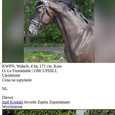
KWPN, Wałach, 4 lat, 171 cm, Kara
O: Le Formidable | OM: UPHILL
Ujeżdżenie
Cena na zapytanie
NL
Diever
mail
Kontakt
favorite
Zapisz
Zapamiętane
Wyróżnienie