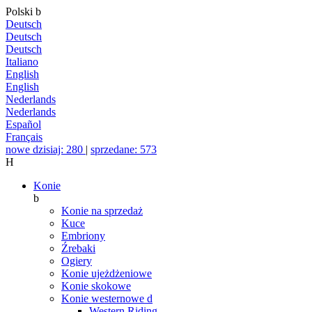
Polski
b
Deutsch
Deutsch
Deutsch
Italiano
English
English
Nederlands
Nederlands
Español
Français
nowe dzisiaj: 280
|
sprzedane: 573
H
Konie
b
Konie na sprzedaż
Kuce
Embriony
Źrebaki
Ogiery
Konie ujeżdżeniowe
Konie skokowe
Konie westernowe
d
Western Riding