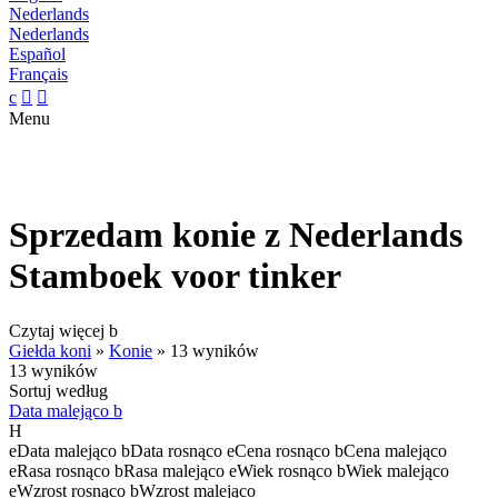
Nederlands
Nederlands
Español
Français
c


Menu
Sprzedam konie z Nederlands
Stamboek voor tinker
Czytaj więcej
b
Giełda koni
»
Konie
»
13 wyników
13 wyników
Sortuj według
Data malejąco
b
H
e
Data malejąco
b
Data rosnąco
e
Cena rosnąco
b
Cena malejąco
e
Rasa rosnąco
b
Rasa malejąco
e
Wiek rosnąco
b
Wiek malejąco
e
Wzrost rosnąco
b
Wzrost malejąco