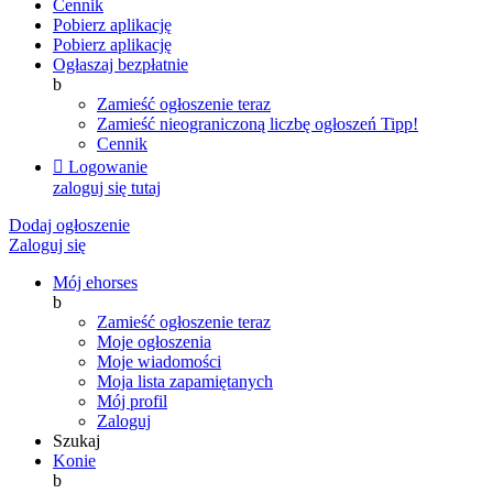
Cennik
Pobierz aplikację
Pobierz aplikację
Ogłaszaj bezpłatnie
b
Zamieść ogłoszenie teraz
Zamieść nieograniczoną liczbę ogłoszeń
Tipp!
Cennik

Logowanie
zaloguj się tutaj
Dodaj ogłoszenie
Zaloguj się
Mój ehorses
b
Zamieść ogłoszenie teraz
Moje ogłoszenia
Moje wiadomości
Moja lista zapamiętanych
Mój profil
Zaloguj
Szukaj
Konie
b