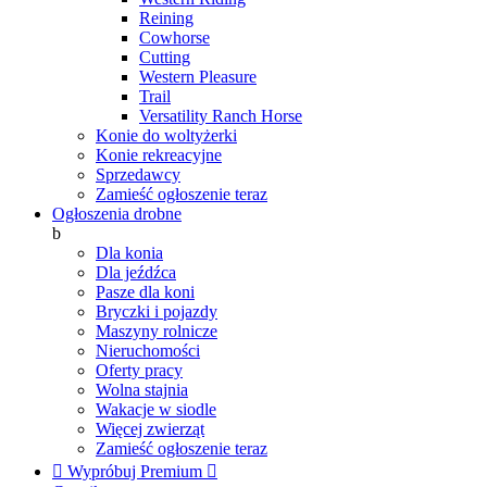
Reining
Cowhorse
Cutting
Western Pleasure
Trail
Versatility Ranch Horse
Konie do woltyżerki
Konie rekreacyjne
Sprzedawcy
Zamieść ogłoszenie teraz
Ogłoszenia drobne
b
Dla konia
Dla jeźdźca
Pasze dla koni
Bryczki i pojazdy
Maszyny rolnicze
Nieruchomości
Oferty pracy
Wolna stajnia
Wakacje w siodle
Więcej zwierząt
Zamieść ogłoszenie teraz

Wypróbuj Premium
