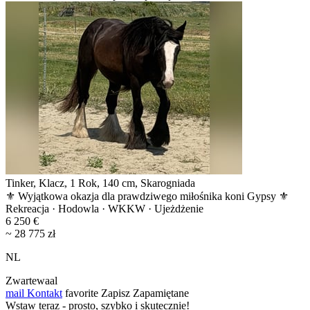
Tinker, Klacz, 1 Rok, 140 cm, Skarogniada
⚜️ Wyjątkowa okazja dla prawdziwego miłośnika koni Gypsy ⚜️
Rekreacja · Hodowla · WKKW · Ujeżdżenie
6 250 €
~ 28 775 zł
NL
Zwartewaal
mail
Kontakt
favorite
Zapisz
Zapamiętane
Wstaw teraz - prosto, szybko i skutecznie!