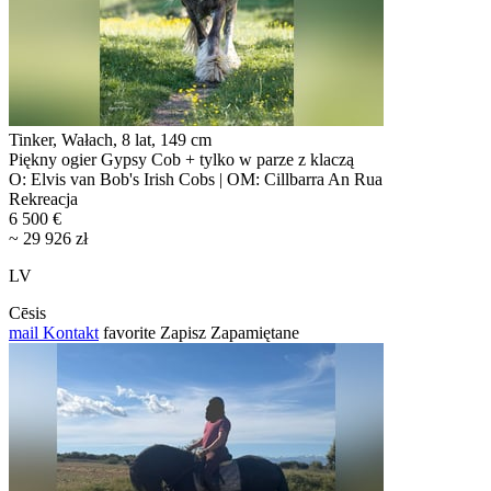
Tinker, Wałach, 8 lat, 149 cm
Piękny ogier Gypsy Cob + tylko w parze z klaczą
O: Elvis van Bob's Irish Cobs | OM: Cillbarra An Rua
Rekreacja
6 500 €
~ 29 926 zł
LV
Cēsis
mail
Kontakt
favorite
Zapisz
Zapamiętane