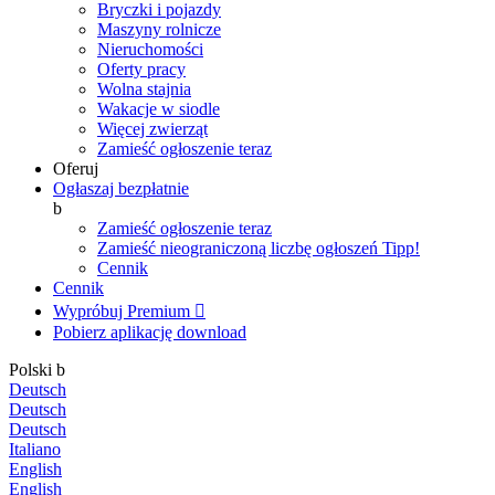
Bryczki i pojazdy
Maszyny rolnicze
Nieruchomości
Oferty pracy
Wolna stajnia
Wakacje w siodle
Więcej zwierząt
Zamieść ogłoszenie teraz
Oferuj
Ogłaszaj bezpłatnie
b
Zamieść ogłoszenie teraz
Zamieść nieograniczoną liczbę ogłoszeń
Tipp!
Cennik
Cennik
Wypróbuj Premium

Pobierz aplikację
download
Polski
b
Deutsch
Deutsch
Deutsch
Italiano
English
English