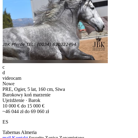
c
d
videocam
Nowe
PRE, Ogier, 5 lat, 160 cm, Siwa
Barokowy koń marzenie
Ujeżdżenie · Barok
10 000 € do 15 000 €
~46 044 zł do 69 060 zł
ES
Tabernas Almeria
mail
Kontakt
favorite
Zapisz
Zapamiętane