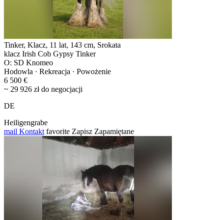
Tinker, Klacz, 11 lat, 143 cm, Srokata
klacz Irish Cob Gypsy Tinker
O: SD Knomeo
Hodowla · Rekreacja · Powożenie
6 500 €
~ 29 926 zł do negocjacji
DE
Heiligengrabe
mail
Kontakt
favorite
Zapisz
Zapamiętane