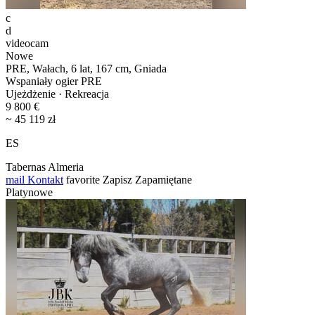
c
d
videocam
Nowe
PRE, Wałach, 6 lat, 167 cm, Gniada
Wspaniały ogier PRE
Ujeżdżenie · Rekreacja
9 800 €
~ 45 119 zł
ES
Tabernas Almeria
mail
Kontakt
favorite
Zapisz
Zapamiętane
Platynowe