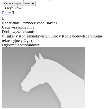
Zapisz wyszukiwanie
13 wyników

Filtr


Nederlands Stamboek voor Tinker
H
Usuń wszystkie filtry
Dodaj wyszukiwanie:
y
Tinker
y
Koń zimnokrwisty
y
Kuc
y
Konie hodowlane
y
Konie
rekreacyjne
y
Ogier
Ogłoszenia standardowe