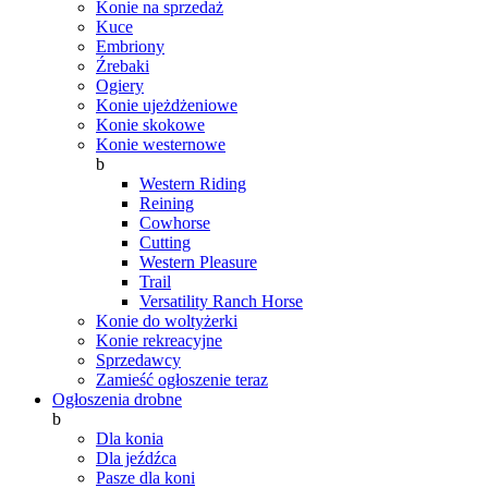
Konie na sprzedaż
Kuce
Embriony
Źrebaki
Ogiery
Konie ujeżdżeniowe
Konie skokowe
Konie westernowe
b
Western Riding
Reining
Cowhorse
Cutting
Western Pleasure
Trail
Versatility Ranch Horse
Konie do woltyżerki
Konie rekreacyjne
Sprzedawcy
Zamieść ogłoszenie teraz
Ogłoszenia drobne
b
Dla konia
Dla jeźdźca
Pasze dla koni