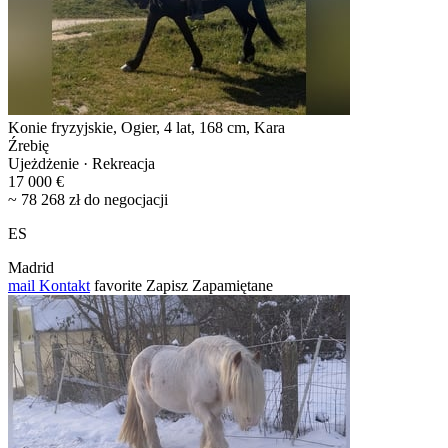
Konie fryzyjskie, Ogier, 4 lat, 168 cm, Kara
Źrebię
Ujeżdżenie · Rekreacja
17 000 €
~ 78 268 zł do negocjacji
ES
Madrid
mail
Kontakt
favorite
Zapisz
Zapamiętane