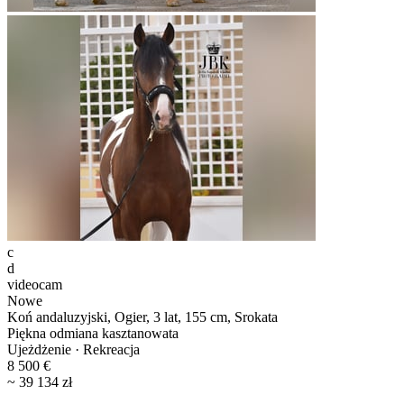
c
d
videocam
Nowe
Koń andaluzyjski, Ogier, 3 lat, 155 cm, Srokata
Piękna odmiana kasztanowata
Ujeżdżenie · Rekreacja
8 500 €
~ 39 134 zł