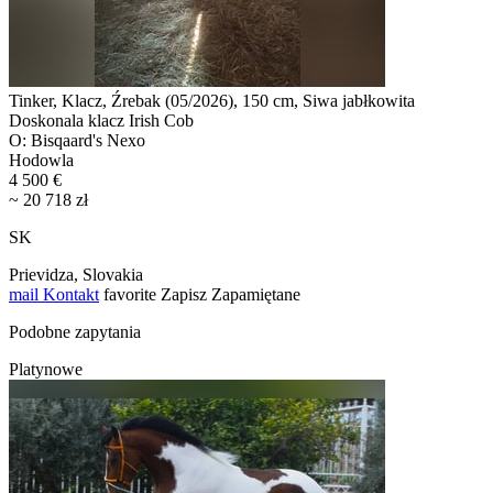
Tinker, Klacz, Źrebak (05/2026), 150 cm, Siwa jabłkowita
Doskonala klacz Irish Cob
O: Bisqaard's Nexo
Hodowla
4 500 €
~ 20 718 zł
SK
Prievidza, Slovakia
mail
Kontakt
favorite
Zapisz
Zapamiętane
Podobne zapytania
Platynowe