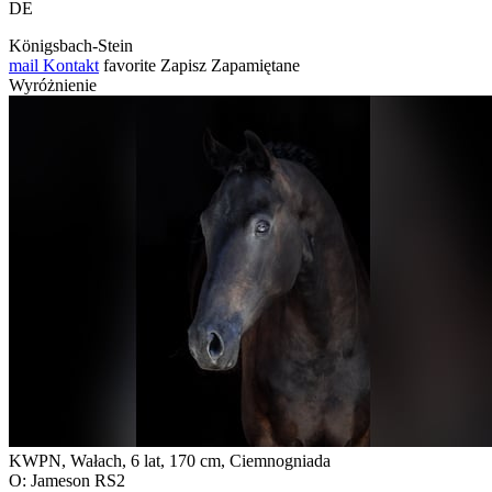
DE
Königsbach-Stein
mail
Kontakt
favorite
Zapisz
Zapamiętane
Wyróżnienie
KWPN, Wałach, 6 lat, 170 cm, Ciemnogniada
O: Jameson RS2