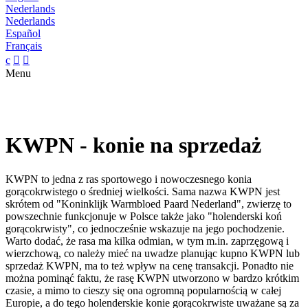
Nederlands
Nederlands
Español
Français
c


Menu
KWPN - konie na sprzedaż
KWPN to jedna z ras sportowego i nowoczesnego konia
gorącokrwistego o średniej wielkości. Sama nazwa KWPN jest
skrótem od "Koninklijk Warmbloed Paard Nederland", zwierzę to
powszechnie funkcjonuje w Polsce także jako "holenderski koń
gorącokrwisty", co jednocześnie wskazuje na jego pochodzenie.
Warto dodać, że rasa ma kilka odmian, w tym m.in. zaprzęgową i
wierzchową, co należy mieć na uwadze planując kupno KWPN lub
sprzedaż KWPN, ma to też wpływ na cenę transakcji. Ponadto nie
można pominąć faktu, że rasę KWPN utworzono w bardzo krótkim
czasie, a mimo to cieszy się ona ogromną popularnością w całej
Europie, a do tego holenderskie konie gorącokrwiste uważane są za