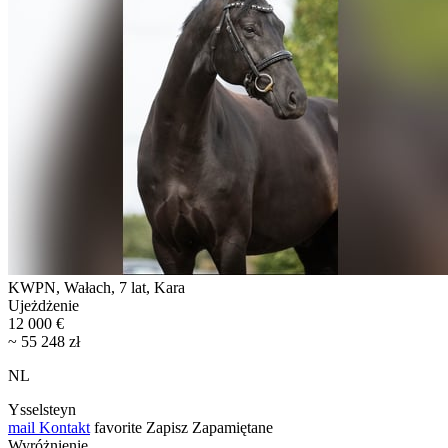
KWPN, Wałach, 7 lat, Kara
Ujeżdżenie
12 000 €
~ 55 248 zł
NL
Ysselsteyn
mail
Kontakt
favorite
Zapisz
Zapamiętane
Wyróżnienie