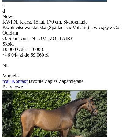
c
d
Nowe
KWPN, Klacz, 15 lat, 170 cm, Skarogniada
Kwaliteitsowa klaczka (Spartacus x Voltaire) – w ciąży z Con
Quidam
O: Spartacus TN | OM: VOLTAIRE
Skoki
10 000 € do 15 000 €
~46 044 zł do 69 060 zł
NL
Markelo
mail
Kontakt
favorite
Zapisz
Zapamiętane
Platynowe