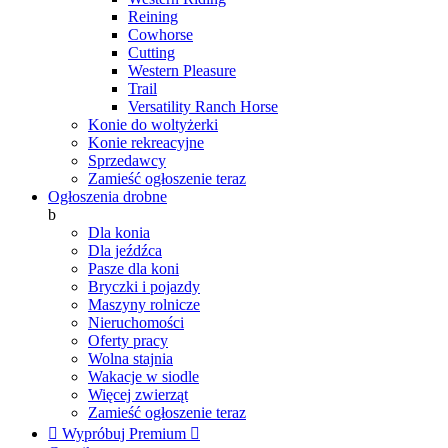
Reining
Cowhorse
Cutting
Western Pleasure
Trail
Versatility Ranch Horse
Konie do woltyżerki
Konie rekreacyjne
Sprzedawcy
Zamieść ogłoszenie teraz
Ogłoszenia drobne
b
Dla konia
Dla jeźdźca
Pasze dla koni
Bryczki i pojazdy
Maszyny rolnicze
Nieruchomości
Oferty pracy
Wolna stajnia
Wakacje w siodle
Więcej zwierząt
Zamieść ogłoszenie teraz

Wypróbuj Premium
