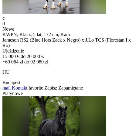
c
d
Nowe
KWPN, Klacz, 5 lat, 172 cm, Kara
Jameson RS2 (Blue Hors Zack x Negro) x J.Lo TCS (Florestan I x
Ro)
Ujeżdżenie
15 000 € do 20 000 €
~69 064 zł do 92 080 zł
HU
Budapest
mail
Kontakt
favorite
Zapisz
Zapamiętane
Platynowe