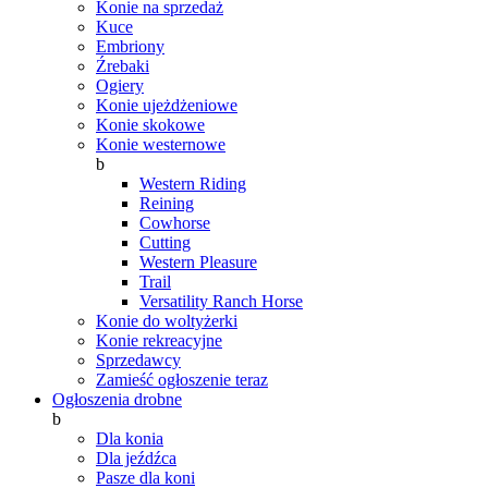
Konie na sprzedaż
Kuce
Embriony
Źrebaki
Ogiery
Konie ujeżdżeniowe
Konie skokowe
Konie westernowe
b
Western Riding
Reining
Cowhorse
Cutting
Western Pleasure
Trail
Versatility Ranch Horse
Konie do woltyżerki
Konie rekreacyjne
Sprzedawcy
Zamieść ogłoszenie teraz
Ogłoszenia drobne
b
Dla konia
Dla jeźdźca
Pasze dla koni