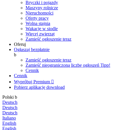
Bryczki i pojazdy
Maszyny rolnicze
Nieruchomości
Oferty pracy
Wolna stajnia
Wakacje w siodle
Więcej zwierząt
Zamieść ogłoszenie teraz
Oferuj
Ogłaszaj bezpłatnie
b
Zamieść ogłoszenie teraz
Zamieść nieograniczoną liczbę ogłoszeń
Tipp!
Cennik
Cennik
Wypróbuj Premium

Pobierz aplikację
download
Polski
b
Deutsch
Deutsch
Deutsch
Italiano
English
English