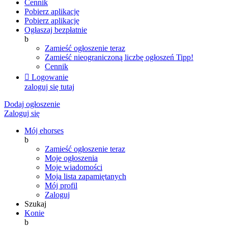
Cennik
Pobierz aplikację
Pobierz aplikację
Ogłaszaj bezpłatnie
b
Zamieść ogłoszenie teraz
Zamieść nieograniczoną liczbę ogłoszeń
Tipp!
Cennik

Logowanie
zaloguj się tutaj
Dodaj ogłoszenie
Zaloguj się
Mój ehorses
b
Zamieść ogłoszenie teraz
Moje ogłoszenia
Moje wiadomości
Moja lista zapamiętanych
Mój profil
Zaloguj
Szukaj
Konie
b