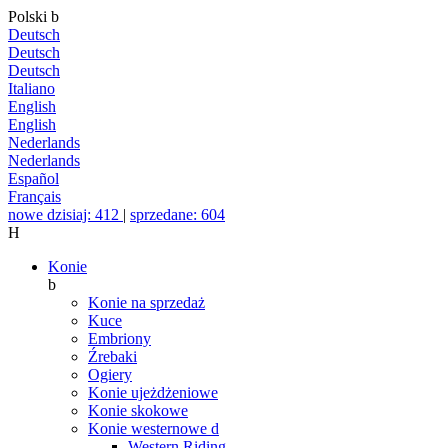
Polski
b
Deutsch
Deutsch
Deutsch
Italiano
English
English
Nederlands
Nederlands
Español
Français
nowe dzisiaj: 412
|
sprzedane: 604
H
Konie
b
Konie na sprzedaż
Kuce
Embriony
Źrebaki
Ogiery
Konie ujeżdżeniowe
Konie skokowe
Konie westernowe
d
Western Riding