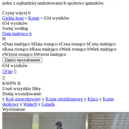
jeden z najbardziej utalentowanych sportowo gatunków.
Czytaj więcej
b
Giełda koni
»
Konie
»
634 wyników
634 wyników
Sortuj według
Data malejąco
b
H
e
Data malejąco
b
Data rosnąco
e
Cena rosnąco
b
Cena malejąco
e
Rasa rosnąco
b
Rasa malejąco
e
Wiek rosnąco
b
Wiek malejąco
e
Wzrost rosnąco
b
Wzrost malejąco
Zapisz wyszukiwanie
634 wyników

Filtr


KWPN
H
Usuń wszystkie filtry
Dodaj wyszukiwanie:
y
Koń gorącokrwisty
y
Konie ujeżdżeniowe
y
Klacz
y
Konie
skokowe
y
Wałach
y
Gniada
Wyróżnienie