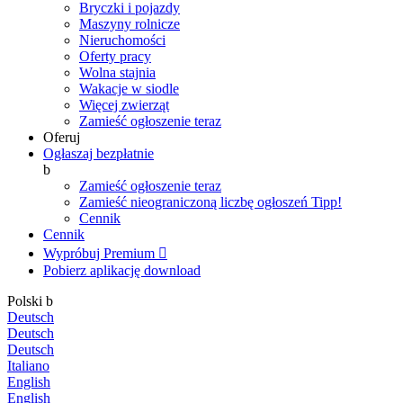
Bryczki i pojazdy
Maszyny rolnicze
Nieruchomości
Oferty pracy
Wolna stajnia
Wakacje w siodle
Więcej zwierząt
Zamieść ogłoszenie teraz
Oferuj
Ogłaszaj bezpłatnie
b
Zamieść ogłoszenie teraz
Zamieść nieograniczoną liczbę ogłoszeń
Tipp!
Cennik
Cennik
Wypróbuj Premium

Pobierz aplikację
download
Polski
b
Deutsch
Deutsch
Deutsch
Italiano
English
English