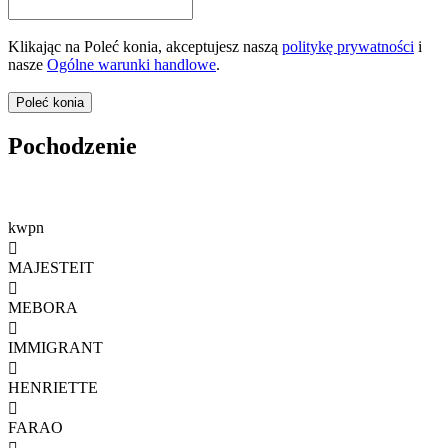
Klikając na Poleć konia, akceptujesz naszą
politykę prywatności
i
nasze
Ogólne warunki handlowe
.
Pochodzenie
kwpn

MAJESTEIT

MEBORA

IMMIGRANT

HENRIETTE

FARAO