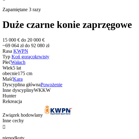
Zapamiętane 3 razy
Duże czarne konie zaprzęgowe
15 000 € do 20 000 €
~69 064 zł do 92 080 zł
Rasa
KWPN
Typ
Koń gorącokrwisty
Płeć
Wałach
Wiek
5 lat
obecnie
175 cm
Maść
Kara
Dyscyplina główna
Powożenie
Inne dyscypliny
WKKW
Hunter
Rekreacja
Związek hodowlany
Inne cechy

niepodkuty