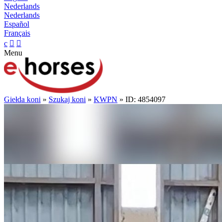
Nederlands
Nederlands
Español
Français
c


Menu
Giełda koni
»
Szukaj koni
»
KWPN
» ID: 4854097