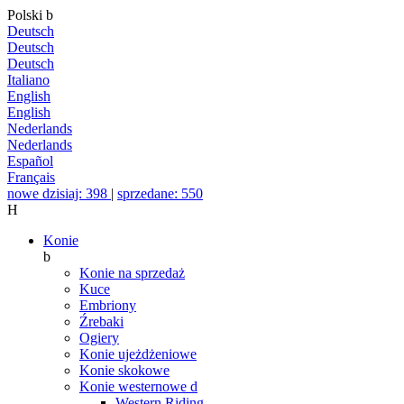
Polski
b
Deutsch
Deutsch
Deutsch
Italiano
English
English
Nederlands
Nederlands
Español
Français
nowe dzisiaj: 398
|
sprzedane: 550
H
Konie
b
Konie na sprzedaż
Kuce
Embriony
Źrebaki
Ogiery
Konie ujeżdżeniowe
Konie skokowe
Konie westernowe
d
Western Riding