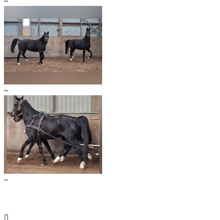
~
~
~
