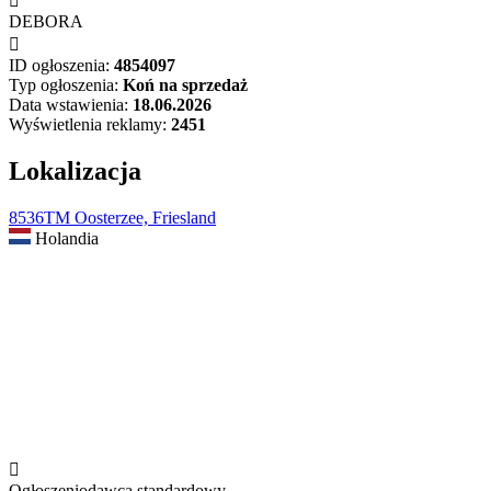

DEBORA

ID ogłoszenia:
4854097
Typ ogłoszenia:
Koń na sprzedaż
Data wstawienia:
18.06.2026
Wyświetlenia reklamy:
2451
Lokalizacja
8536TM Oosterzee, Friesland
Holandia

Ogłoszeniodawca standardowy