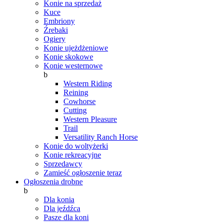
Konie na sprzedaż
Kuce
Embriony
Źrebaki
Ogiery
Konie ujeżdżeniowe
Konie skokowe
Konie westernowe
b
Western Riding
Reining
Cowhorse
Cutting
Western Pleasure
Trail
Versatility Ranch Horse
Konie do woltyżerki
Konie rekreacyjne
Sprzedawcy
Zamieść ogłoszenie teraz
Ogłoszenia drobne
b
Dla konia
Dla jeźdźca
Pasze dla koni