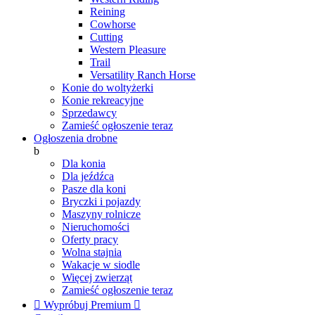
Reining
Cowhorse
Cutting
Western Pleasure
Trail
Versatility Ranch Horse
Konie do woltyżerki
Konie rekreacyjne
Sprzedawcy
Zamieść ogłoszenie teraz
Ogłoszenia drobne
b
Dla konia
Dla jeźdźca
Pasze dla koni
Bryczki i pojazdy
Maszyny rolnicze
Nieruchomości
Oferty pracy
Wolna stajnia
Wakacje w siodle
Więcej zwierząt
Zamieść ogłoszenie teraz

Wypróbuj Premium
