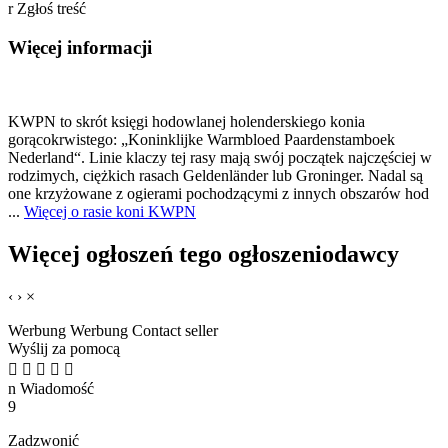
r
Zgłoś treść
Więcej informacji
KWPN to skrót księgi hodowlanej holenderskiego konia
gorącokrwistego: „Koninklijke Warmbloed Paardenstamboek
Nederland“. Linie klaczy tej rasy mają swój początek najczęściej w
rodzimych, ciężkich rasach Geldenländer lub Groninger. Nadal są
one krzyżowane z ogierami pochodzącymi z innych obszarów hod
...
Więcej o rasie koni KWPN
Więcej ogłoszeń tego ogłoszeniodawcy
‹
›
×
Werbung
Werbung
Contact seller
Wyślij za pomocą





n
Wiadomość
9
Zadzwonić