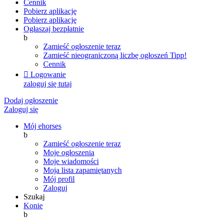
Cennik
Pobierz aplikację
Pobierz aplikację
Ogłaszaj bezpłatnie
b
Zamieść ogłoszenie teraz
Zamieść nieograniczoną liczbę ogłoszeń
Tipp!
Cennik

Logowanie
zaloguj się tutaj
Dodaj ogłoszenie
Zaloguj się
Mój ehorses
b
Zamieść ogłoszenie teraz
Moje ogłoszenia
Moje wiadomości
Moja lista zapamiętanych
Mój profil
Zaloguj
Szukaj
Konie
b