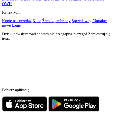
OWH
Rynek koni
Konie na sprzedaż
Kuce
Źrebaki
embriony
Sprzedawcy
Aktualne
nowe konie
Dzięki newsletterowi ehorses nie przegapisz niczego! Zarejestruj się
teraz
Pobierz aplikację