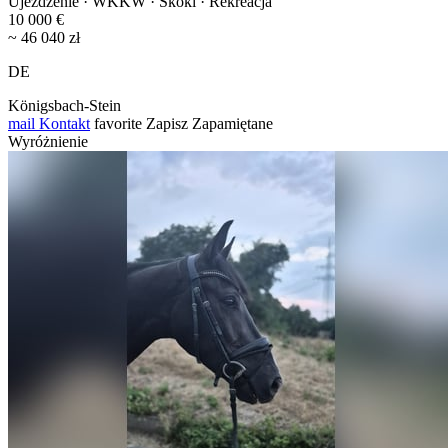
Ujeżdżenie · WKKW · Skoki · Rekreacja
10 000 €
~ 46 040 zł
DE
Königsbach-Stein
mail
Kontakt
favorite
Zapisz
Zapamiętane
Wyróżnienie