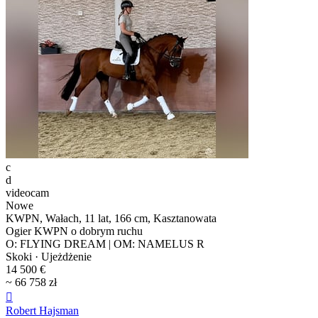
c
d
videocam
Nowe
KWPN, Wałach, 11 lat, 166 cm, Kasztanowata
Ogier KWPN o dobrym ruchu
O: FLYING DREAM | OM: NAMELUS R
Skoki · Ujeżdżenie
14 500 €
~ 66 758 zł

Robert Hajsman