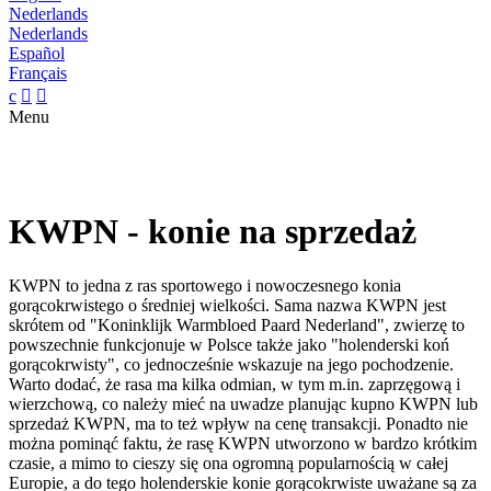
Nederlands
Nederlands
Español
Français
c


Menu
KWPN - konie na sprzedaż
KWPN to jedna z ras sportowego i nowoczesnego konia
gorącokrwistego o średniej wielkości. Sama nazwa KWPN jest
skrótem od "Koninklijk Warmbloed Paard Nederland", zwierzę to
powszechnie funkcjonuje w Polsce także jako "holenderski koń
gorącokrwisty", co jednocześnie wskazuje na jego pochodzenie.
Warto dodać, że rasa ma kilka odmian, w tym m.in. zaprzęgową i
wierzchową, co należy mieć na uwadze planując kupno KWPN lub
sprzedaż KWPN, ma to też wpływ na cenę transakcji. Ponadto nie
można pominąć faktu, że rasę KWPN utworzono w bardzo krótkim
czasie, a mimo to cieszy się ona ogromną popularnością w całej
Europie, a do tego holenderskie konie gorącokrwiste uważane są za