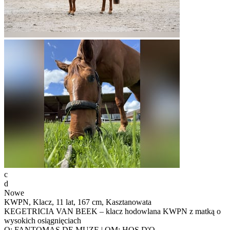
c
d
Nowe
KWPN, Klacz, 11 lat, 167 cm, Kasztanowata
KEGETRICIA VAN BEEK – klacz hodowlana KWPN z matką o
wysokich osiągnięciach
O: FANTOMAS DE MUZE | OM: HOS D'O