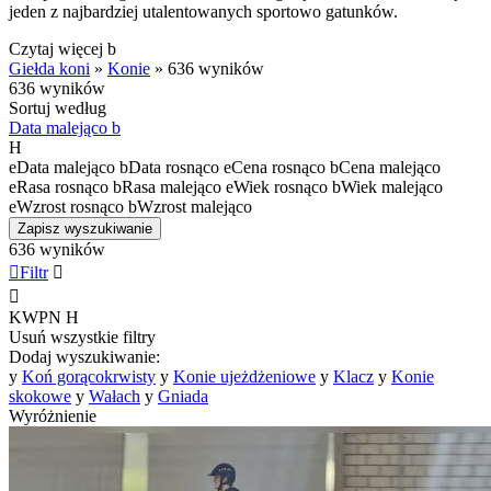
jeden z najbardziej utalentowanych sportowo gatunków.
Czytaj więcej
b
Giełda koni
»
Konie
»
636 wyników
636 wyników
Sortuj według
Data malejąco
b
H
e
Data malejąco
b
Data rosnąco
e
Cena rosnąco
b
Cena malejąco
e
Rasa rosnąco
b
Rasa malejąco
e
Wiek rosnąco
b
Wiek malejąco
e
Wzrost rosnąco
b
Wzrost malejąco
Zapisz wyszukiwanie
636 wyników

Filtr


KWPN
H
Usuń wszystkie filtry
Dodaj wyszukiwanie:
y
Koń gorącokrwisty
y
Konie ujeżdżeniowe
y
Klacz
y
Konie
skokowe
y
Wałach
y
Gniada
Wyróżnienie