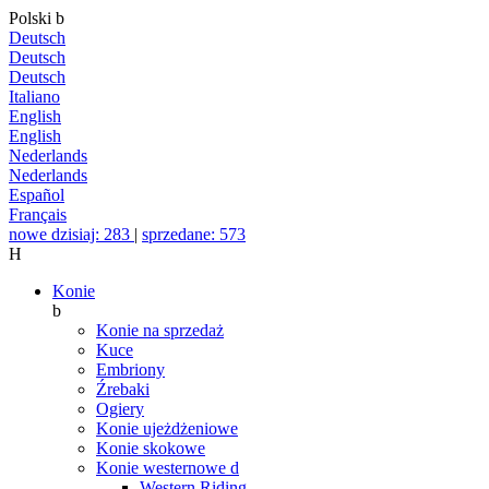
Polski
b
Deutsch
Deutsch
Deutsch
Italiano
English
English
Nederlands
Nederlands
Español
Français
nowe dzisiaj: 283
|
sprzedane: 573
H
Konie
b
Konie na sprzedaż
Kuce
Embriony
Źrebaki
Ogiery
Konie ujeżdżeniowe
Konie skokowe
Konie westernowe
d
Western Riding