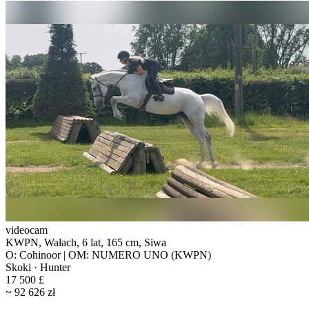
videocam
KWPN, Wałach, 6 lat, 165 cm, Siwa
O: Cohinoor | OM: NUMERO UNO (KWPN)
Skoki · Hunter
17 500 £
~ 92 626 zł