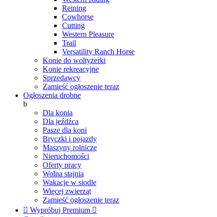
Reining
Cowhorse
Cutting
Western Pleasure
Trail
Versatility Ranch Horse
Konie do woltyżerki
Konie rekreacyjne
Sprzedawcy
Zamieść ogłoszenie teraz
Ogłoszenia drobne
b
Dla konia
Dla jeźdźca
Pasze dla koni
Bryczki i pojazdy
Maszyny rolnicze
Nieruchomości
Oferty pracy
Wolna stajnia
Wakacje w siodle
Więcej zwierząt
Zamieść ogłoszenie teraz

Wypróbuj Premium
