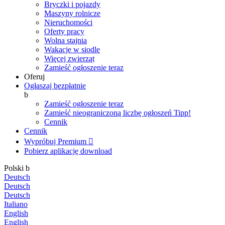
Bryczki i pojazdy
Maszyny rolnicze
Nieruchomości
Oferty pracy
Wolna stajnia
Wakacje w siodle
Więcej zwierząt
Zamieść ogłoszenie teraz
Oferuj
Ogłaszaj bezpłatnie
b
Zamieść ogłoszenie teraz
Zamieść nieograniczoną liczbę ogłoszeń
Tipp!
Cennik
Cennik
Wypróbuj Premium

Pobierz aplikację
download
Polski
b
Deutsch
Deutsch
Deutsch
Italiano
English
English