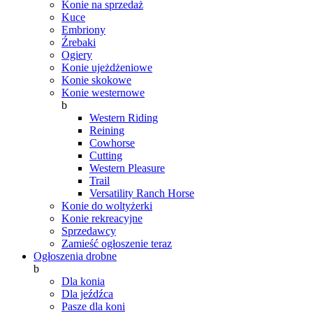
Konie na sprzedaż
Kuce
Embriony
Źrebaki
Ogiery
Konie ujeżdżeniowe
Konie skokowe
Konie westernowe
b
Western Riding
Reining
Cowhorse
Cutting
Western Pleasure
Trail
Versatility Ranch Horse
Konie do woltyżerki
Konie rekreacyjne
Sprzedawcy
Zamieść ogłoszenie teraz
Ogłoszenia drobne
b
Dla konia
Dla jeźdźca
Pasze dla koni