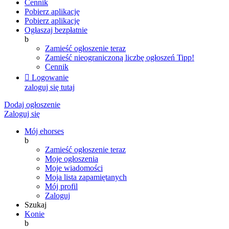
Cennik
Pobierz aplikację
Pobierz aplikację
Ogłaszaj bezpłatnie
b
Zamieść ogłoszenie teraz
Zamieść nieograniczoną liczbę ogłoszeń
Tipp!
Cennik

Logowanie
zaloguj się tutaj
Dodaj ogłoszenie
Zaloguj się
Mój ehorses
b
Zamieść ogłoszenie teraz
Moje ogłoszenia
Moje wiadomości
Moja lista zapamiętanych
Mój profil
Zaloguj
Szukaj
Konie
b