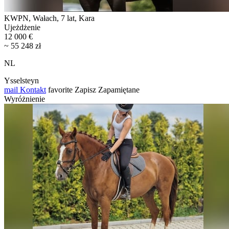
KWPN, Wałach, 7 lat, Kara
Ujeżdżenie
12 000 €
~ 55 248 zł
NL
Ysselsteyn
mail
Kontakt
favorite
Zapisz
Zapamiętane
Wyróżnienie