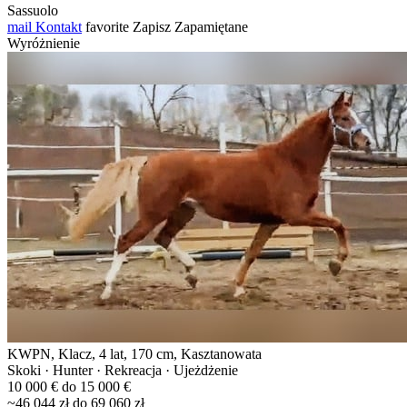
Sassuolo
mail
Kontakt
favorite
Zapisz
Zapamiętane
Wyróżnienie
KWPN, Klacz, 4 lat, 170 cm, Kasztanowata
Skoki · Hunter · Rekreacja · Ujeżdżenie
10 000 € do 15 000 €
~46 044 zł do 69 060 zł