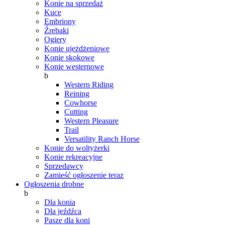
Konie na sprzedaż
Kuce
Embriony
Źrebaki
Ogiery
Konie ujeżdżeniowe
Konie skokowe
Konie westernowe
b
Western Riding
Reining
Cowhorse
Cutting
Western Pleasure
Trail
Versatility Ranch Horse
Konie do woltyżerki
Konie rekreacyjne
Sprzedawcy
Zamieść ogłoszenie teraz
Ogłoszenia drobne
b
Dla konia
Dla jeźdźca
Pasze dla koni