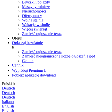
Bryczki i pojazdy
Maszyny rolnicze
Nieruchomości
Oferty pracy
Wolna stajnia
Wakacje w siodle
Więcej zwierząt
Zamieść ogłoszenie teraz
Oferuj
Ogłaszaj bezpłatnie
b
Zamieść ogłoszenie teraz
Zamieść nieograniczoną liczbę ogłoszeń
Tipp!
Cennik
Cennik
Wypróbuj Premium

Pobierz aplikację
download
Polski
b
Deutsch
Deutsch
Deutsch
Italiano
English
English