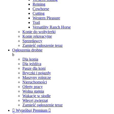
Reining
Cowhorse
Cutting
Western Pleasure
Trail
Versatility Ranch Horse
Konie do woltyżerki
Konie rekreacyjne
Sprzedawcy
Zamieść ogłoszenie teraz
Ogłoszenia drobne
b
Dla konia
Dla jeźdźca
Pasze dla koni
Bryczki i pojazdy
Maszyny rolnicze
Nieruchomości
Oferty pracy
Wolna stajnia
Wakacje w siodle
Więcej zwierząt
Zamieść ogłoszenie teraz

Wypróbuj Premium
