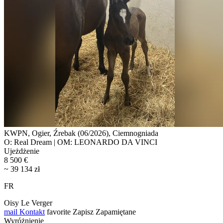
KWPN, Ogier, Źrebak (06/2026), Ciemnogniada
O: Real Dream | OM: LEONARDO DA VINCI
Ujeżdżenie
8 500 €
~ 39 134 zł
FR
Oisy Le Verger
mail
Kontakt
favorite
Zapisz
Zapamiętane
Wyróżnienie