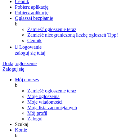
Cennik
Pobierz aplikację
Pobierz aplikację
Ogłaszaj bezpłatnie
b
Zamieść ogłoszenie teraz
Zamieść nieograniczoną liczbę ogłoszeń
Tipp!
Cennik

Logowanie
zaloguj się tutaj
Dodaj ogłoszenie
Zaloguj się
Mój ehorses
b
Zamieść ogłoszenie teraz
Moje ogłoszenia
Moje wiadomości
Moja lista zapamiętanych
Mój profil
Zaloguj
Szukaj
Konie
b