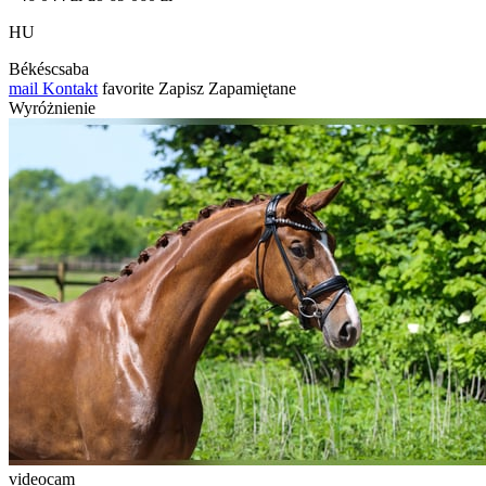
HU
Békéscsaba
mail
Kontakt
favorite
Zapisz
Zapamiętane
Wyróżnienie
videocam