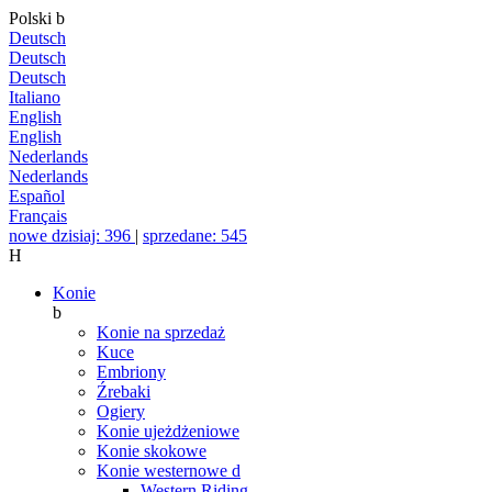
Polski
b
Deutsch
Deutsch
Deutsch
Italiano
English
English
Nederlands
Nederlands
Español
Français
nowe dzisiaj: 396
|
sprzedane: 545
H
Konie
b
Konie na sprzedaż
Kuce
Embriony
Źrebaki
Ogiery
Konie ujeżdżeniowe
Konie skokowe
Konie westernowe
d
Western Riding