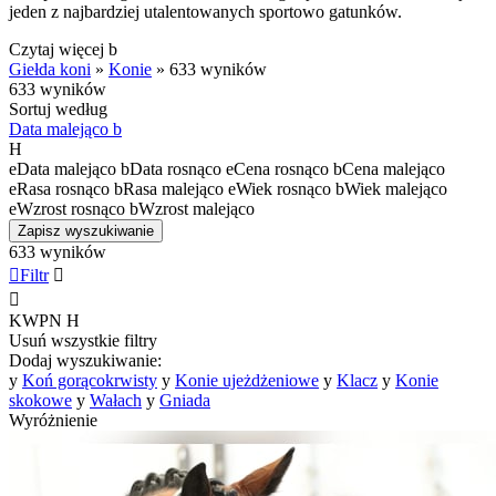
jeden z najbardziej utalentowanych sportowo gatunków.
Czytaj więcej
b
Giełda koni
»
Konie
»
633 wyników
633 wyników
Sortuj według
Data malejąco
b
H
e
Data malejąco
b
Data rosnąco
e
Cena rosnąco
b
Cena malejąco
e
Rasa rosnąco
b
Rasa malejąco
e
Wiek rosnąco
b
Wiek malejąco
e
Wzrost rosnąco
b
Wzrost malejąco
Zapisz wyszukiwanie
633 wyników

Filtr


KWPN
H
Usuń wszystkie filtry
Dodaj wyszukiwanie:
y
Koń gorącokrwisty
y
Konie ujeżdżeniowe
y
Klacz
y
Konie
skokowe
y
Wałach
y
Gniada
Wyróżnienie