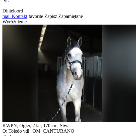
NL
Dinteloord
mail
Kontakt
favorite
Zapisz
Zapamiętane
Wyróżnienie
KWPN, Ogier, 2 lat, 170 cm, Siwa
O: Toledo vdl | OM: CANTURANO