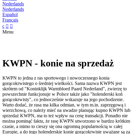
Nederlands
Nederlands
Español
Français
c


Menu
KWPN - konie na sprzedaż
KWPN to jedna z ras sportowego i nowoczesnego konia
gorącokrwistego o średniej wielkości. Sama nazwa KWPN jest
skrótem od "Koninklijk Warmbloed Paard Nederland", zwierzę to
powszechnie funkcjonuje w Polsce także jako "holenderski koń
gorącokrwisty", co jednocześnie wskazuje na jego pochodzenie.
Warto dodać, że rasa ma kilka odmian, w tym m.in. zaprzęgową i
wierzchową, co należy mieć na uwadze planując kupno KWPN lub
sprzedaż KWPN, ma to też wpływ na cenę transakcji. Ponadto nie
można pominąć faktu, że rasę KWPN utworzono w bardzo krótkim
czasie, a mimo to cieszy się ona ogromną popularnością w całej
Europie, a do tego holenderskie konie gorącokrwiste uważane są za