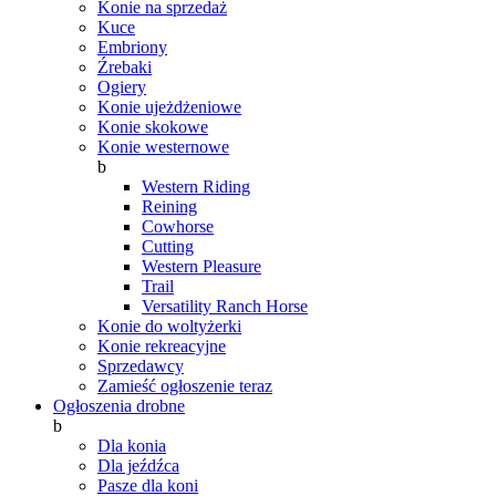
Konie na sprzedaż
Kuce
Embriony
Źrebaki
Ogiery
Konie ujeżdżeniowe
Konie skokowe
Konie westernowe
b
Western Riding
Reining
Cowhorse
Cutting
Western Pleasure
Trail
Versatility Ranch Horse
Konie do woltyżerki
Konie rekreacyjne
Sprzedawcy
Zamieść ogłoszenie teraz
Ogłoszenia drobne
b
Dla konia
Dla jeźdźca
Pasze dla koni