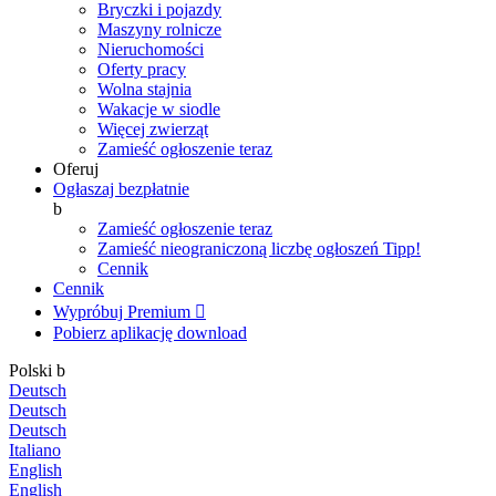
Bryczki i pojazdy
Maszyny rolnicze
Nieruchomości
Oferty pracy
Wolna stajnia
Wakacje w siodle
Więcej zwierząt
Zamieść ogłoszenie teraz
Oferuj
Ogłaszaj bezpłatnie
b
Zamieść ogłoszenie teraz
Zamieść nieograniczoną liczbę ogłoszeń
Tipp!
Cennik
Cennik
Wypróbuj Premium

Pobierz aplikację
download
Polski
b
Deutsch
Deutsch
Deutsch
Italiano
English
English