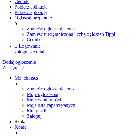
Cennik
Pobierz aplikację
Pobierz aplikację
Ogłaszaj bezpłatnie
b
Zamieść ogłoszenie teraz
Zamieść nieograniczoną liczbę ogłoszeń
Tipp!
Cennik

Logowanie
zaloguj się tutaj
Dodaj ogłoszenie
Zaloguj się
Mój ehorses
b
Zamieść ogłoszenie teraz
Moje ogłoszenia
Moje wiadomości
Moja lista zapamiętanych
Mój profil
Zaloguj
Szukaj
Konie
b