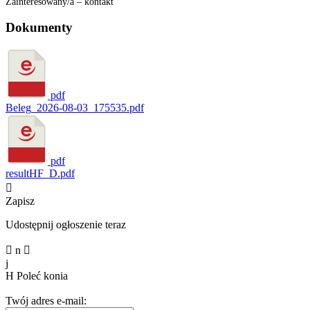
Zainteresowany/a – kontakt
Dokumenty
pdf
Beleg_2026-08-03_175535.pdf
pdf
resultHF_D.pdf

Zapisz
Udostępnij ogłoszenie teraz

n

j
H
Poleć konia
Twój adres e-mail: