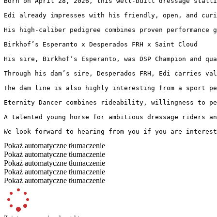
Born on April 28, 2026, this well-built dressage stallio
Edi already impresses with his friendly, open, and curi
His high-caliber pedigree combines proven performance ge
Birkhof’s Esperanto x Desperados FRH x Saint Cloud

His sire, Birkhof’s Esperanto, was DSP Champion and qua
Through his dam’s sire, Desperados FRH, Edi carries val
The dam line is also highly interesting from a sport pe
Eternity Dancer combines rideability, willingness to per
A talented young horse for ambitious dressage riders and 
We look forward to hearing from you if you are interest
Pokaż automatyczne tłumaczenie
Pokaż automatyczne tłumaczenie
Pokaż automatyczne tłumaczenie
Pokaż automatyczne tłumaczenie
Pokaż automatyczne tłumaczenie