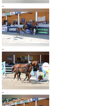
~
~
~