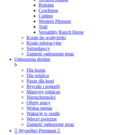
Reining
Cowhorse
Cutting
Western Pleasure
Trail
Versatility Ranch Horse
Konie do woltyżerki
Konie rekreacyjne
Sprzedawcy
Zamieść ogłoszenie teraz
Ogłoszenia drobne
b
Dla konia
Dla jeźdźca
Pasze dla koni
Bryczki i pojazdy
Maszyny rolnicze
Nieruchomości
Oferty pracy
Wolna stajnia
Wakacje w siodle
Więcej zwierząt
Zamieść ogłoszenie teraz

Wypróbuj Premium
