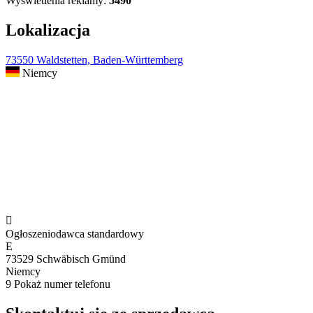
Wyświetlenia reklamy:
5490
Lokalizacja
73550 Waldstetten, Baden-Württemberg
Niemcy

Ogłoszeniodawca standardowy
E
73529 Schwäbisch Gmünd
Niemcy
9
Pokaż numer telefonu