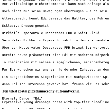
Seine außergewöhnliche Qualität stellte Edi bereits ein
Der vollständige Richterkommentar kann nach Anfrage als V
Doch nicht nur seine Bewegungen überzeugen – auch sein 
Altersgerecht kennt Edi bereits das Halfter, das Führen,
Exklusive Dressurgenetik

Birkhof’s Esperanto × Desperados FRH × Saint Cloud

Sein Vater Birkhof’s Esperanto zählt zu den spannendste
Über den Muttervater Desperados FRH bringt Edi wertvoll
Bereits heute präsentiert sich Edi mit modernem Körperb
In Kombination mit seinem ausgeglichenen, menschenbezog
Für Edi wünschen wir uns ein förderndes Zuhause, in dem 
Ein ausgezeichnetes Siegerfohlen mit nachgewiesener Spi
Wenn Edi Ihr Interesse geweckt hat, freuen wir uns sehr
Ten tekst został przetłumaczony automatycznie.
Eternity Dancer "Edi"  

Expressive young dressage horse with top-tier bloodlines