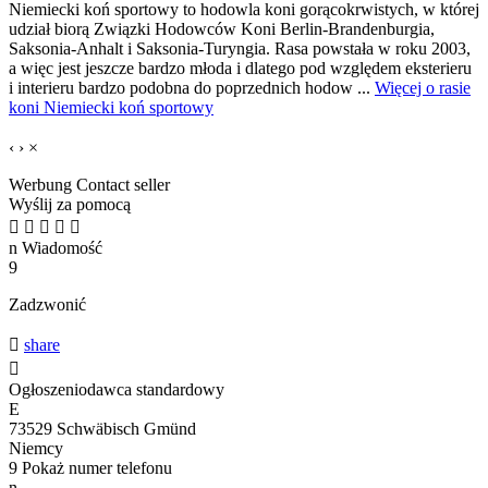
Niemiecki koń sportowy to hodowla koni gorącokrwistych, w której
udział biorą Związki Hodowców Koni Berlin-Brandenburgia,
Saksonia-Anhalt i Saksonia-Turyngia. Rasa powstała w roku 2003,
a więc jest jeszcze bardzo młoda i dlatego pod względem eksterieru
i interieru bardzo podobna do poprzednich hodow ...
Więcej o rasie
koni Niemiecki koń sportowy
‹
›
×
Werbung
Contact seller
Wyślij za pomocą





n
Wiadomość
9
Zadzwonić

share

Ogłoszeniodawca standardowy
E
73529 Schwäbisch Gmünd
Niemcy
9
Pokaż numer telefonu
n