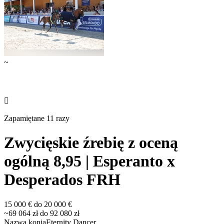
~

Zapamiętane 11 razy
Zwycięskie źrebię z oceną
ogólną 8,95 | Esperanto x
Desperados FRH
15 000 € do 20 000 €
~69 064 zł do 92 080 zł
Nazwa konia
Eternity Dancer