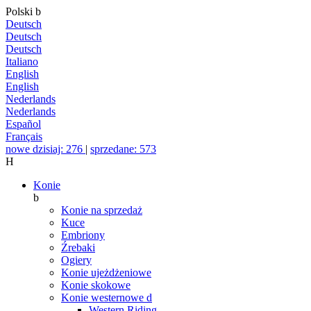
Polski
b
Deutsch
Deutsch
Deutsch
Italiano
English
English
Nederlands
Nederlands
Español
Français
nowe dzisiaj: 276
|
sprzedane: 573
H
Konie
b
Konie na sprzedaż
Kuce
Embriony
Źrebaki
Ogiery
Konie ujeżdżeniowe
Konie skokowe
Konie westernowe
d
Western Riding