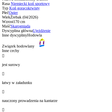
Rasa
Niemiecki koń sportowy
Typ
Koń gorącokrwisty
Płeć
Ogier
Wiek
Źrebak (04/2026)
Wzrost
170 cm
Maść
Skarogniada
Dyscyplina główna
Ujeżdżenie
Inne dyscypliny
Hodowla
Związek hodowlany
Inne cechy

jest surowy

łatwy w załadunku

nauczony prowadzenia na kantarze
