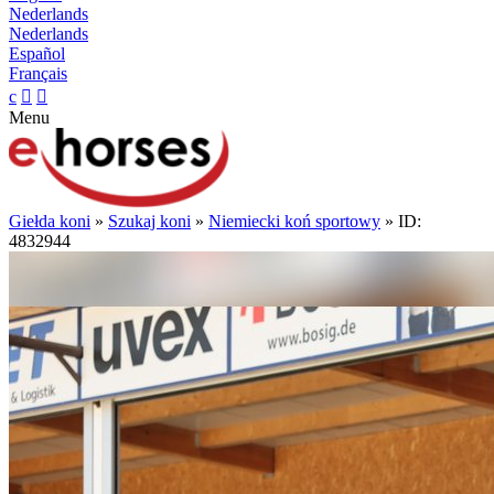
Nederlands
Nederlands
Español
Français
c


Menu
Giełda koni
»
Szukaj koni
»
Niemiecki koń sportowy
» ID:
4832944