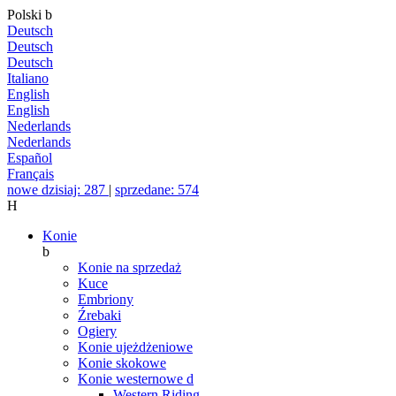
Polski
b
Deutsch
Deutsch
Deutsch
Italiano
English
English
Nederlands
Nederlands
Español
Français
nowe dzisiaj: 287
|
sprzedane: 574
H
Konie
b
Konie na sprzedaż
Kuce
Embriony
Źrebaki
Ogiery
Konie ujeżdżeniowe
Konie skokowe
Konie westernowe
d
Western Riding