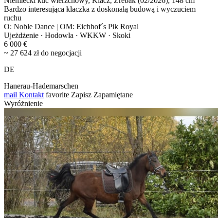
Niemiecki kuc wierzchowy, Klacz, Źrebak (02/2026), 148 cm
Bardzo interesująca klaczka z doskonałą budową i wyczuciem
ruchu
O: Noble Dance | OM: Eichhof´s Pik Royal
Ujeżdżenie · Hodowla · WKKW · Skoki
6 000 €
~ 27 624 zł do negocjacji
DE
Hanerau-Hademarschen
mail
Kontakt
favorite
Zapisz
Zapamiętane
Wyróżnienie