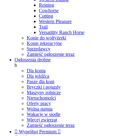
Reining
Cowhorse
Cutting
Western Pleasure
Trail
Versatility Ranch Horse
Konie do woltyżerki
Konie rekreacyjne
Sprzedawcy
Zamieść ogłoszenie teraz
Ogłoszenia drobne
b
Dla konia
Dla jeźdźca
Pasze dla koni
Bryczki i pojazdy
Maszyny rolnicze
Nieruchomości
Oferty pracy
Wolna stajnia
Wakacje w siodle
Więcej zwierząt
Zamieść ogłoszenie teraz

Wypróbuj Premium
