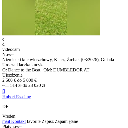
c
d
videocam
Nowe
Niemiecki kuc wierzchowy, Klacz, Źrebak (03/2026), Gniada
Urocza klaczka kucyka
O: Dance to the Beat | OM: DUMBLEDOR AT
Ujeżdżenie
2 500 € do 5 000 €
~11 514 zł do 23 020 zł

Hubert Esseling
DE
Vreden
mail
Kontakt
favorite
Zapisz
Zapamiętane
Platynowe