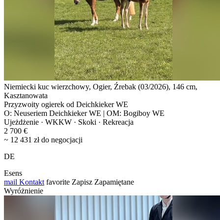
Niemiecki kuc wierzchowy, Ogier, Źrebak (03/2026), 146 cm,
Kasztanowata
Przyzwoity ogierek od Deichkieker WE
O: Neuseriem Deichkieker WE | OM: Bogiboy WE
Ujeżdżenie · WKKW · Skoki · Rekreacja
2 700 €
~ 12 431 zł do negocjacji
DE
Esens
mail
Kontakt
favorite
Zapisz
Zapamiętane
Wyróżnienie