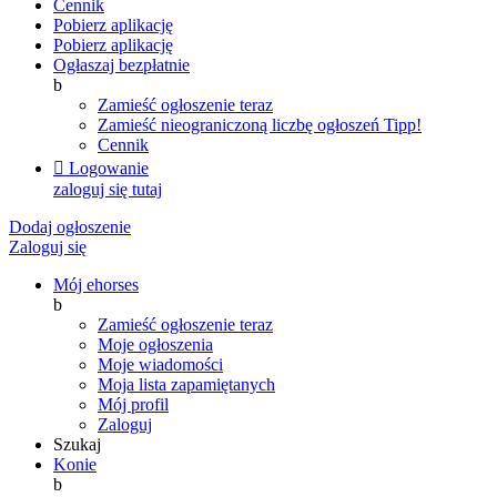
Cennik
Pobierz aplikację
Pobierz aplikację
Ogłaszaj bezpłatnie
b
Zamieść ogłoszenie teraz
Zamieść nieograniczoną liczbę ogłoszeń
Tipp!
Cennik

Logowanie
zaloguj się tutaj
Dodaj ogłoszenie
Zaloguj się
Mój ehorses
b
Zamieść ogłoszenie teraz
Moje ogłoszenia
Moje wiadomości
Moja lista zapamiętanych
Mój profil
Zaloguj
Szukaj
Konie
b