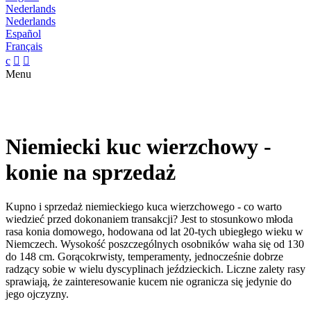
Nederlands
Nederlands
Español
Français
c


Menu
Niemiecki kuc wierzchowy -
konie na sprzedaż
Kupno i sprzedaż niemieckiego kuca wierzchowego - co warto
wiedzieć przed dokonaniem transakcji? Jest to stosunkowo młoda
rasa konia domowego, hodowana od lat 20-tych ubiegłego wieku w
Niemczech. Wysokość poszczególnych osobników waha się od 130
do 148 cm. Gorącokrwisty, temperamenty, jednocześnie dobrze
radzący sobie w wielu dyscyplinach jeździeckich. Liczne zalety rasy
sprawiają, że zainteresowanie kucem nie ogranicza się jedynie do
jego ojczyzny.