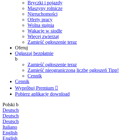
Bryczki i pojazdy
Maszyny rolnicze
Nieruchomości
Oferty pracy
Wolna stajnia
Wakacje w siodle
Więcej zwierząt
Zamieść ogłoszenie teraz
Oferuj
Ogłaszaj bezpłatnie
b
Zamieść ogłoszenie teraz
Zamieść nieograniczoną liczbę ogłoszeń
Tipp!
Cennik
Cennik
Wypróbuj Premium

Pobierz aplikację
download
Polski
b
Deutsch
Deutsch
Deutsch
Italiano
English
English