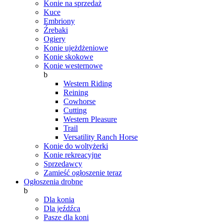
Konie na sprzedaż
Kuce
Embriony
Źrebaki
Ogiery
Konie ujeżdżeniowe
Konie skokowe
Konie westernowe
b
Western Riding
Reining
Cowhorse
Cutting
Western Pleasure
Trail
Versatility Ranch Horse
Konie do woltyżerki
Konie rekreacyjne
Sprzedawcy
Zamieść ogłoszenie teraz
Ogłoszenia drobne
b
Dla konia
Dla jeźdźca
Pasze dla koni