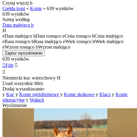
Czytaj więcej
b
Giełda koni
»
Konie
»
639 wyników
639 wyników
Sortuj według
Data malejąco
b
H
e
Data malejąco
b
Data rosnąco
e
Cena rosnąco
b
Cena malejąco
e
Rasa rosnąco
b
Rasa malejąco
e
Wiek rosnąco
b
Wiek malejąco
e
Wzrost rosnąco
b
Wzrost malejąco
Zapisz wyszukiwanie
639 wyników

Filtr


Niemiecki kuc wierzchowy
H
Usuń wszystkie filtry
Dodaj wyszukiwanie:
y
Kuc
y
Konie ujeżdżeniowe
y
Konie skokowe
y
Klacz
y
Konie
rekreacyjne
y
Wałach
Wyróżnienie