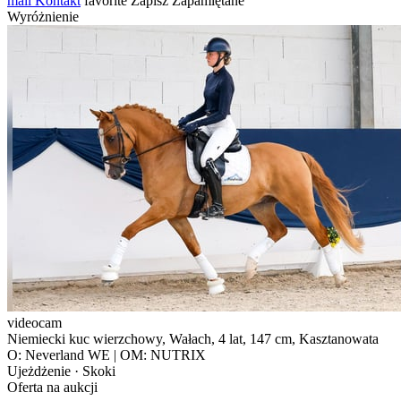
mail
Kontakt
favorite
Zapisz
Zapamiętane
Wyróżnienie
videocam
Niemiecki kuc wierzchowy, Wałach, 4 lat, 147 cm, Kasztanowata
O: Neverland WE | OM: NUTRIX
Ujeżdżenie · Skoki
Oferta na aukcji