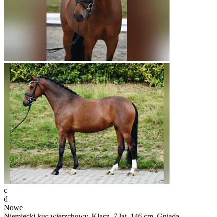
c
d
Nowe
Niemiecki kuc wierzchowy, Klacz, 7 lat, 146 cm, Gniada