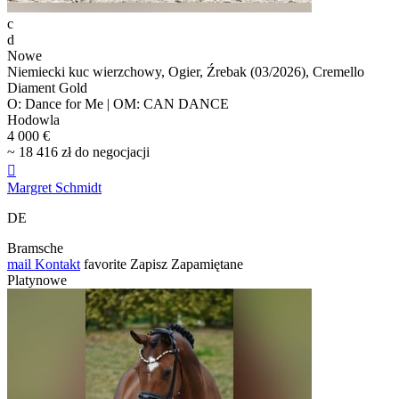
c
d
Nowe
Niemiecki kuc wierzchowy, Ogier, Źrebak (03/2026), Cremello
Diament Gold
O: Dance for Me | OM: CAN DANCE
Hodowla
4 000 €
~ 18 416 zł do negocjacji

Margret Schmidt
DE
Bramsche
mail
Kontakt
favorite
Zapisz
Zapamiętane
Platynowe