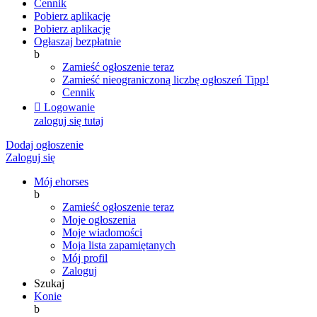
Cennik
Pobierz aplikację
Pobierz aplikację
Ogłaszaj bezpłatnie
b
Zamieść ogłoszenie teraz
Zamieść nieograniczoną liczbę ogłoszeń
Tipp!
Cennik

Logowanie
zaloguj się tutaj
Dodaj ogłoszenie
Zaloguj się
Mój ehorses
b
Zamieść ogłoszenie teraz
Moje ogłoszenia
Moje wiadomości
Moja lista zapamiętanych
Mój profil
Zaloguj
Szukaj
Konie
b