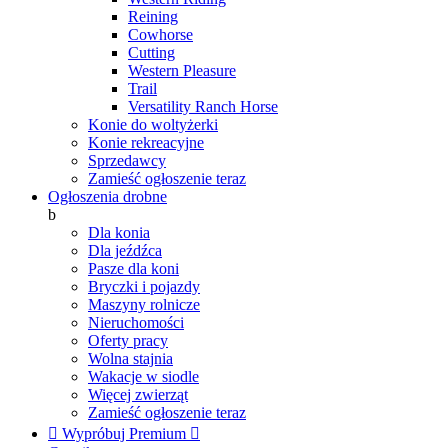
Reining
Cowhorse
Cutting
Western Pleasure
Trail
Versatility Ranch Horse
Konie do woltyżerki
Konie rekreacyjne
Sprzedawcy
Zamieść ogłoszenie teraz
Ogłoszenia drobne
b
Dla konia
Dla jeźdźca
Pasze dla koni
Bryczki i pojazdy
Maszyny rolnicze
Nieruchomości
Oferty pracy
Wolna stajnia
Wakacje w siodle
Więcej zwierząt
Zamieść ogłoszenie teraz

Wypróbuj Premium
