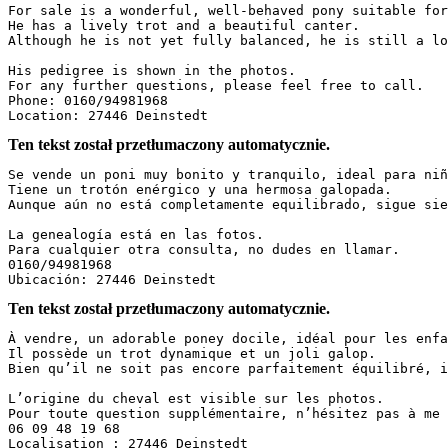
For sale is a wonderful, well-behaved pony suitable for
He has a lively trot and a beautiful canter.  

Although he is not yet fully balanced, he is still a lo
His pedigree is shown in the photos.  

For any further questions, please feel free to call.  

Phone: 0160/94981968  

Location: 27446 Deinstedt
Ten tekst został przetłumaczony automatycznie.
Se vende un poni muy bonito y tranquilo, ideal para niñ
Tiene un trotón enérgico y una hermosa galopada.  

Aunque aún no está completamente equilibrado, sigue sie
La genealogía está en las fotos.  

Para cualquier otra consulta, no dudes en llamar.  

0160/94981968  

Ubicación: 27446 Deinstedt
Ten tekst został przetłumaczony automatycznie.
À vendre, un adorable poney docile, idéal pour les enfa
Il possède un trot dynamique et un joli galop.  

Bien qu’il ne soit pas encore parfaitement équilibré, i
L’origine du cheval est visible sur les photos.  

Pour toute question supplémentaire, n’hésitez pas à me 
06 09 48 19 68  

Localisation : 27446 Deinstedt