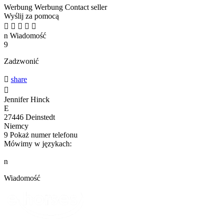
Werbung
Werbung
Contact seller
Wyślij za pomocą





n
Wiadomość
9
Zadzwonić

share

Jennifer Hinck
E
27446 Deinstedt
Niemcy
9
Pokaż numer telefonu
Mówimy w językach:
n
Wiadomość