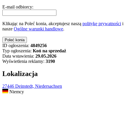
E-mail odbiorcy:
Klikając na Poleć konia, akceptujesz naszą
politykę prywatności
i
nasze
Ogólne warunki handlowe
.
ID ogłoszenia:
4849256
Typ ogłoszenia:
Koń na sprzedaż
Data wstawienia:
29.05.2026
Wyświetlenia reklamy:
3190
Lokalizacja
27446 Deinstedt, Niedersachsen
Niemcy