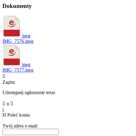
Dokumenty
jpeg
IMG_7576.jpeg
jpeg
IMG_7577.jpeg

Zapisz
Udostępnij ogłoszenie teraz

n

j
H
Poleć konia
Twój adres e-mail: