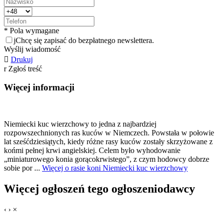
* Pola wymagane
j
Chcę się zapisać do bezpłatnego newslettera.
Wyślij wiadomość

Drukuj
r
Zgłoś treść
Więcej informacji
Niemiecki kuc wierzchowy to jedna z najbardziej
rozpowszechnionych ras kuców w Niemczech. Powstała w połowie
lat sześćdziesiątych, kiedy różne rasy kuców zostały skrzyżowane z
końmi pełnej krwi angielskiej. Celem było wyhodowanie
„miniaturowego konia gorącokrwistego”, z czym hodowcy dobrze
sobie por ...
Więcej o rasie koni Niemiecki kuc wierzchowy
Więcej ogłoszeń tego ogłoszeniodawcy
‹
›
×