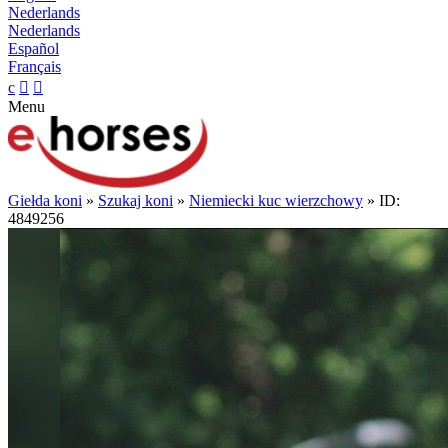
Nederlands
Nederlands
Español
Français
c


Menu
Giełda koni
»
Szukaj koni
»
Niemiecki kuc wierzchowy
» ID:
4849256