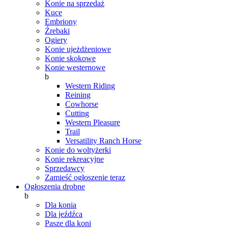
Konie na sprzedaż
Kuce
Embriony
Źrebaki
Ogiery
Konie ujeżdżeniowe
Konie skokowe
Konie westernowe
b
Western Riding
Reining
Cowhorse
Cutting
Western Pleasure
Trail
Versatility Ranch Horse
Konie do woltyżerki
Konie rekreacyjne
Sprzedawcy
Zamieść ogłoszenie teraz
Ogłoszenia drobne
b
Dla konia
Dla jeźdźca
Pasze dla koni