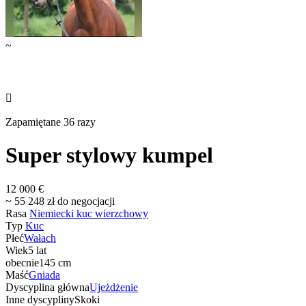
~

Zapamiętane 36 razy
Super stylowy kumpel
12 000 €
~ 55 248 zł do negocjacji
Rasa
Niemiecki kuc wierzchowy
Typ
Kuc
Płeć
Wałach
Wiek
5 lat
obecnie
145 cm
Maść
Gniada
Dyscyplina główna
Ujeżdżenie
Inne dyscypliny
Skoki