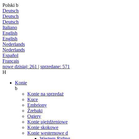
Polski
b
Deutsch
Deutsch
Deutsch
Italiano
English
English
Nederlands
Nederlands
Español
Français
nowe dzisiaj: 261
|
sprzedane: 571
H
Konie
b
Konie na sprzedaż
Kuce
Embriony
Źrebaki
Ogiery
Konie ujeżdżeniowe
Konie skokowe
Konie westernowe
d
Western Riding