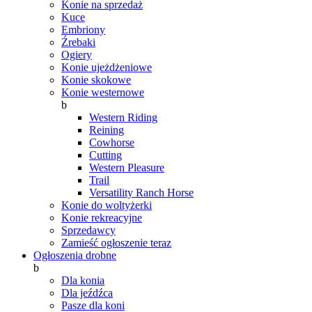
Konie na sprzedaż
Kuce
Embriony
Źrebaki
Ogiery
Konie ujeżdżeniowe
Konie skokowe
Konie westernowe
b
Western Riding
Reining
Cowhorse
Cutting
Western Pleasure
Trail
Versatility Ranch Horse
Konie do woltyżerki
Konie rekreacyjne
Sprzedawcy
Zamieść ogłoszenie teraz
Ogłoszenia drobne
b
Dla konia
Dla jeźdźca
Pasze dla koni