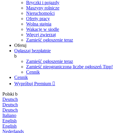
Bryczki i pojazdy
Maszyny rolnicze
Nieruchomości
Oferty pracy
Wolna stajnia
Wakacje w siodle
Więcej zwierząt
Zamieść ogłoszenie teraz
Oferuj
Ogłaszaj bezpłatnie
b
Zamieść ogłoszenie teraz
Zamieść nieograniczoną liczbę ogłoszeń
Tipp!
Cennik
Cennik
Wypróbuj Premium

Polski
b
Deutsch
Deutsch
Deutsch
Italiano
English
English
Nederlands