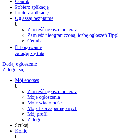
Cennik
Pobierz aplikację
Pobierz aplikację
Ogłaszaj bezpłatnie
b
Zamieść ogłoszenie teraz
Zamieść nieograniczoną liczbę ogłoszeń
Tipp!
Cennik

Logowanie
zaloguj się tutaj
Dodaj ogłoszenie
Zaloguj się
Mój ehorses
b
Zamieść ogłoszenie teraz
Moje ogłoszenia
Moje wiadomości
Moja lista zapamiętanych
Mój profil
Zaloguj
Szukaj
Konie
b