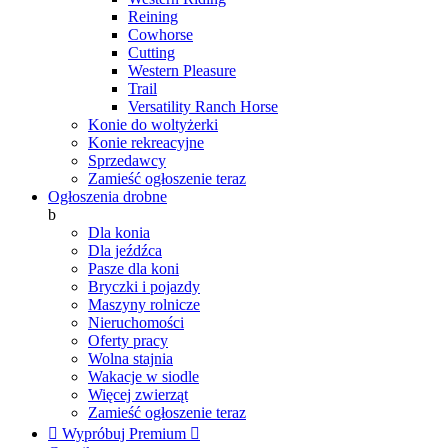
Reining
Cowhorse
Cutting
Western Pleasure
Trail
Versatility Ranch Horse
Konie do woltyżerki
Konie rekreacyjne
Sprzedawcy
Zamieść ogłoszenie teraz
Ogłoszenia drobne
b
Dla konia
Dla jeźdźca
Pasze dla koni
Bryczki i pojazdy
Maszyny rolnicze
Nieruchomości
Oferty pracy
Wolna stajnia
Wakacje w siodle
Więcej zwierząt
Zamieść ogłoszenie teraz

Wypróbuj Premium
