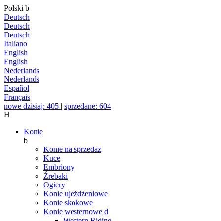
Polski
b
Deutsch
Deutsch
Deutsch
Italiano
English
English
Nederlands
Nederlands
Español
Français
nowe dzisiaj: 405
|
sprzedane: 604
H
Konie
b
Konie na sprzedaż
Kuce
Embriony
Źrebaki
Ogiery
Konie ujeżdżeniowe
Konie skokowe
Konie westernowe
d
Western Riding