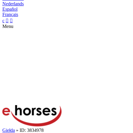
Nederlands
Español
Français
c


Menu
Giełda
» ID: 3834978