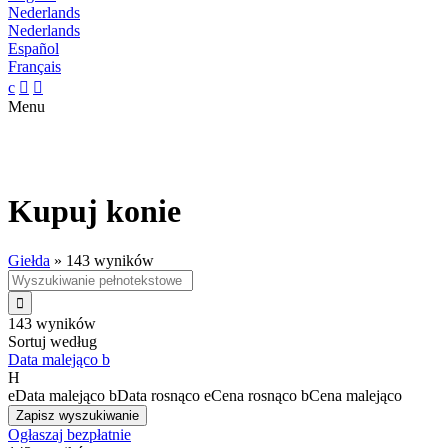
Nederlands
Nederlands
Español
Français
c


Menu
Kupuj konie
Giełda
»
143 wyników

143 wyników
Sortuj według
Data malejąco
b
H
e
Data malejąco
b
Data rosnąco
e
Cena rosnąco
b
Cena malejąco
Zapisz wyszukiwanie
Ogłaszaj bezpłatnie