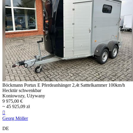
Böckmann Portax E Pferdeanhänger 2,4t Satttelkammer 100km/h
Hecktür schwenkbar
Koniowozy, Używany
9 975,00 €
~ 45 925,09 zł

Georg Möller
DE