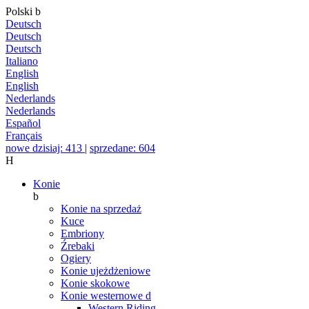
Polski
b
Deutsch
Deutsch
Deutsch
Italiano
English
English
Nederlands
Nederlands
Español
Français
nowe dzisiaj: 413
|
sprzedane: 604
H
Konie
b
Konie na sprzedaż
Kuce
Embriony
Źrebaki
Ogiery
Konie ujeżdżeniowe
Konie skokowe
Konie westernowe
d
Western Riding