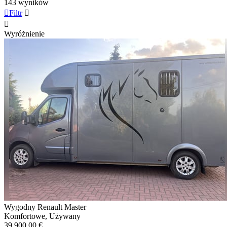
143 wyników

Filtr


Wyróżnienie
Wygodny Renault Master
Komfortowe, Używany
39 900,00 €