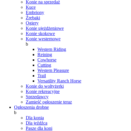
Konie na sprzedaż
Kuce
Embriony
Źrebaki
Ogiery
Konie ujeżdżeniowe
Konie skokowe
Konie westernowe
b
Western Riding
Reining
Cowhorse
Cutting
Western Pleasure
Trail
Versatility Ranch Horse
Konie do woltyżerki
Konie rekreacyjne
Sprzedawcy
Zamieść ogłoszenie teraz
Ogłoszenia drobne
b
Dla konia
Dla jeźdźca
Pasze dla koni