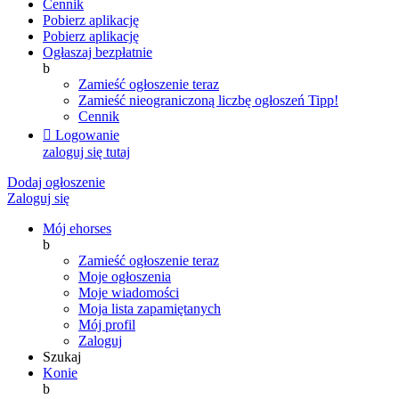
Cennik
Pobierz aplikację
Pobierz aplikację
Ogłaszaj bezpłatnie
b
Zamieść ogłoszenie teraz
Zamieść nieograniczoną liczbę ogłoszeń
Tipp!
Cennik

Logowanie
zaloguj się tutaj
Dodaj ogłoszenie
Zaloguj się
Mój ehorses
b
Zamieść ogłoszenie teraz
Moje ogłoszenia
Moje wiadomości
Moja lista zapamiętanych
Mój profil
Zaloguj
Szukaj
Konie
b