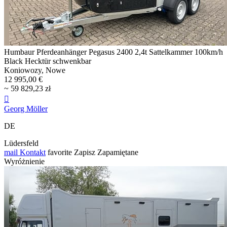
Humbaur Pferdeanhänger Pegasus 2400 2,4t Sattelkammer 100km/h
Black Hecktür schwenkbar
Koniowozy, Nowe
12 995,00 €
~ 59 829,23 zł

Georg Möller
DE
Lüdersfeld
mail
Kontakt
favorite
Zapisz
Zapamiętane
Wyróżnienie