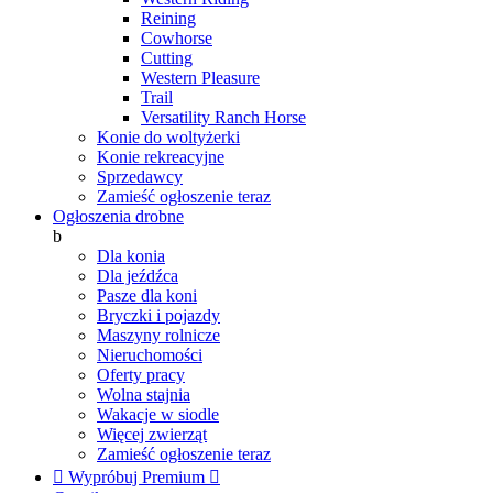
Reining
Cowhorse
Cutting
Western Pleasure
Trail
Versatility Ranch Horse
Konie do woltyżerki
Konie rekreacyjne
Sprzedawcy
Zamieść ogłoszenie teraz
Ogłoszenia drobne
b
Dla konia
Dla jeźdźca
Pasze dla koni
Bryczki i pojazdy
Maszyny rolnicze
Nieruchomości
Oferty pracy
Wolna stajnia
Wakacje w siodle
Więcej zwierząt
Zamieść ogłoszenie teraz

Wypróbuj Premium
