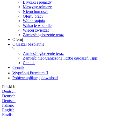
Bryczki i pojazdy
Maszyny rolnicze
Nieruchomości
Oferty pracy
Wolna stajnia
Wakacje w siodle
Więcej zwierząt
Zamieść ogłoszenie teraz
Oferuj
Ogłaszaj bezpłatnie
b
Zamieść ogłoszenie teraz
Zamieść nieograniczoną liczbę ogłoszeń
Tipp!
Cennik
Cennik
Wypróbuj Premium

Pobierz aplikację
download
Polski
b
Deutsch
Deutsch
Deutsch
Italiano
English
English