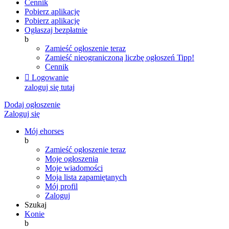
Cennik
Pobierz aplikację
Pobierz aplikację
Ogłaszaj bezpłatnie
b
Zamieść ogłoszenie teraz
Zamieść nieograniczoną liczbę ogłoszeń
Tipp!
Cennik

Logowanie
zaloguj się tutaj
Dodaj ogłoszenie
Zaloguj się
Mój ehorses
b
Zamieść ogłoszenie teraz
Moje ogłoszenia
Moje wiadomości
Moja lista zapamiętanych
Mój profil
Zaloguj
Szukaj
Konie
b