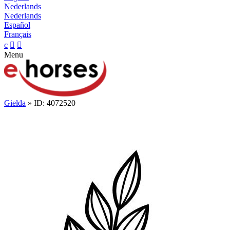
Nederlands
Nederlands
Español
Français
c


Menu
Giełda
» ID: 4072520