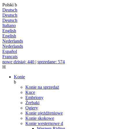
Polski
b
Deutsch
Deutsch
Deutsch
Italiano
English
English
Nederlands
Nederlands
Español
Français
nowe dzisiaj: 440
|
sprzedane: 574
H
Konie
b
Konie na sprzedaż
Kuce
Embriony
Źrebaki
Ogiery
Konie ujeżdżeniowe
Konie skokowe
Konie westernowe
d
Western Riding