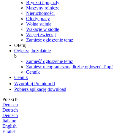
Bryczki i pojazdy
Maszyny rolnicze
Nieruchomości
Oferty pracy
Wolna stajnia
Wakacje w siodle
Więcej zwierząt
Zamieść ogłoszenie teraz
Oferuj
Ogłaszaj bezpłatnie
b
Zamieść ogłoszenie teraz
Zamieść nieograniczoną liczbę ogłoszeń
Tipp!
Cennik
Cennik
Wypróbuj Premium

Pobierz aplikację
download
Polski
b
Deutsch
Deutsch
Deutsch
Italiano
English
English