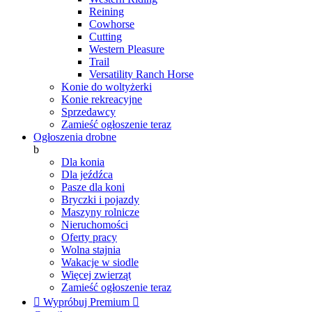
Reining
Cowhorse
Cutting
Western Pleasure
Trail
Versatility Ranch Horse
Konie do woltyżerki
Konie rekreacyjne
Sprzedawcy
Zamieść ogłoszenie teraz
Ogłoszenia drobne
b
Dla konia
Dla jeźdźca
Pasze dla koni
Bryczki i pojazdy
Maszyny rolnicze
Nieruchomości
Oferty pracy
Wolna stajnia
Wakacje w siodle
Więcej zwierząt
Zamieść ogłoszenie teraz

Wypróbuj Premium
