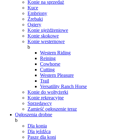
Konie na sprzedaż
Kuce
Embriony
Źrebaki
Ogiery
Konie ujeżdżeniowe
Konie skokowe
Konie westernowe
b
Western Riding
Reining
Cowhorse
Cutting
Western Pleasure
Trail
Versatility Ranch Horse
Konie do woltyżerki
Konie rekreacyjne
Sprzedawcy
Zamieść ogłoszenie teraz
Ogłoszenia drobne
b
Dla konia
Dla jeźdźca
Pasze dla koni