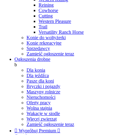
Reining
Cowhorse
Cutting
Western Pleasure
Trail
Versatility Ranch Horse
Konie do woltyżerki
Konie rekreacyjne
Sprzedawcy
Zamieść ogłoszenie teraz
Ogłoszenia drobne
b
Dla konia
Dla jeźdźca
Pasze dla koni
Bryczki i pojazdy
Maszyny rolnicze
Nieruchomości
Oferty pracy
Wolna stajnia
Wakacje w siodle
Więcej zwierząt
Zamieść ogłoszenie teraz

Wypróbuj Premium
