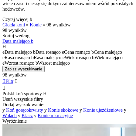
wiele czasu i cieszy się dużym zainteresowaniem wśród pozostałych
hodowców.
Czytaj więcej
b
Giełda koni
»
Konie
»
98 wyników
98 wyników
Sortuj według
Data malejąco
b
H
e
Data malejąco
b
Data rosnąco
e
Cena rosnąco
b
Cena malejąco
e
Rasa rosnąco
b
Rasa malejąco
e
Wiek rosnąco
b
Wiek malejąco
e
Wzrost rosnąco
b
Wzrost malejąco
Zapisz wyszukiwanie
98 wyników

Filtr


Polski koń sportowy
H
Usuń wszystkie filtry
Dodaj wyszukiwanie:
y
Koń gorącokrwisty
y
Konie skokowe
y
Konie ujeżdżeniowe
y
Wałach
y
Klacz
y
Konie rekreacyjne
Wyróżnienie