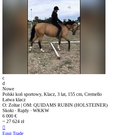
c
d
Nowe
Polski koń sportowy, Klacz, 3 lat, 155 cm, Cremello
Łatwa klacz
O: Zoltar | OM: QUIDAMS RUBIN (HOLSTEINER)
Skoki · Rajdy · WKKW
6 000 €
~ 27 624 zł

Equi Trade