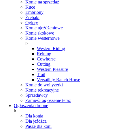
Konie na sprzedaż
Kuce
Embriony
Źrebaki
Ogiery
Konie ujeżdżeniowe
Konie skokowe
Konie westernowe
b
Western Riding
Reining
Cowhorse
Cutting
Western Pleasure
Trail
Versatility Ranch Horse
Konie do woltyżerki
Konie rekreacyjne
Sprzedawcy
Zamieść ogłoszenie teraz
Ogłoszenia drobne
b
Dla konia
Dla jeźdźca
Pasze dla koni