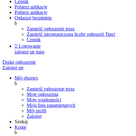
Cennik
Pobierz aplikację
Pobierz aplikację
Ogłaszaj bezpłatnie
b
Zamieść ogłoszenie teraz
Zamieść nieograniczoną liczbę ogłoszeń
Tipp!
Cennik

Logowanie
zaloguj się tutaj
Dodaj ogłoszenie
Zaloguj się
Mój ehorses
b
Zamieść ogłoszenie teraz
Moje ogłoszenia
Moje wiadomości
Moja lista zapamiętanych
Mój profil
Zaloguj
Szukaj
Konie
b