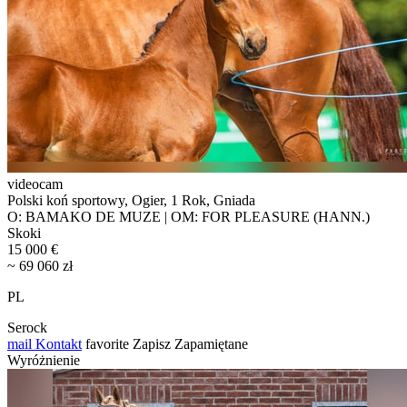
videocam
Polski koń sportowy, Ogier, 1 Rok, Gniada
O: BAMAKO DE MUZE | OM: FOR PLEASURE (HANN.)
Skoki
15 000 €
~ 69 060 zł
PL
Serock
mail
Kontakt
favorite
Zapisz
Zapamiętane
Wyróżnienie