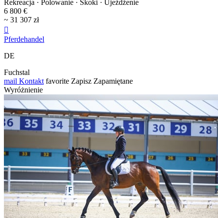
Rekreacja · Polowanie · Skoki · Ujeżdżenie
6 800 €
~ 31 307 zł

Pferdehandel
DE
Fuchstal
mail
Kontakt
favorite
Zapisz
Zapamiętane
Wyróżnienie