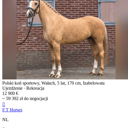
Polski koń sportowy, Wałach, 5 lat, 170 cm, Izabelowata
Ujeżdżenie · Rekreacja
12 900 €
~ 59 392 zł do negocjacji

F.T Horses
NL