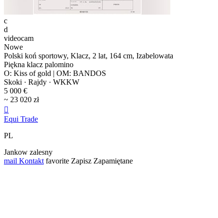
c
d
videocam
Nowe
Polski koń sportowy, Klacz, 2 lat, 164 cm, Izabelowata
Piękna klacz palomino
O: Kiss of gold | OM: BANDOS
Skoki · Rajdy · WKKW
5 000 €
~ 23 020 zł

Equi Trade
PL
Jankow zalesny
mail
Kontakt
favorite
Zapisz
Zapamiętane