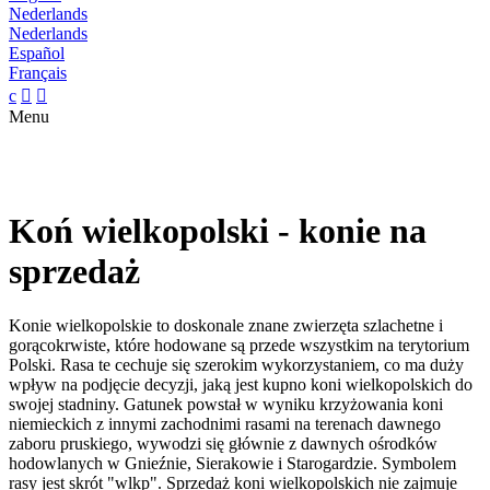
Nederlands
Nederlands
Español
Français
c


Menu
Koń wielkopolski - konie na
sprzedaż
Konie wielkopolskie to doskonale znane zwierzęta szlachetne i
gorącokrwiste, które hodowane są przede wszystkim na terytorium
Polski. Rasa te cechuje się szerokim wykorzystaniem, co ma duży
wpływ na podjęcie decyzji, jaką jest kupno koni wielkopolskich do
swojej stadniny. Gatunek powstał w wyniku krzyżowania koni
niemieckich z innymi zachodnimi rasami na terenach dawnego
zaboru pruskiego, wywodzi się głównie z dawnych ośrodków
hodowlanych w Gnieźnie, Sierakowie i Starogardzie. Symbolem
rasy jest skrót "wlkp". Sprzedaż koni wielkopolskich nie zajmuje