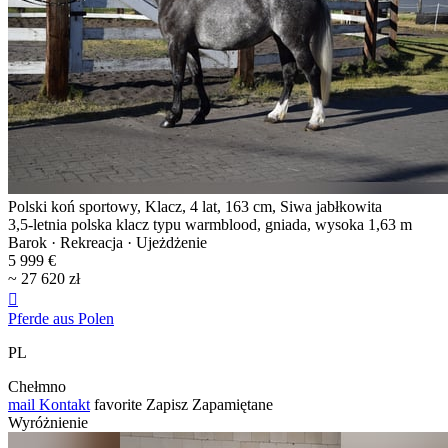
Polski koń sportowy, Klacz, 4 lat, 163 cm, Siwa jabłkowita
3,5-letnia polska klacz typu warmblood, gniada, wysoka 1,63 m
Barok · Rekreacja · Ujeżdżenie
5 999 €
~ 27 620 zł

Pferde aus Polen
PL
Chełmno
mail
Kontakt
favorite
Zapisz
Zapamiętane
Wyróżnienie