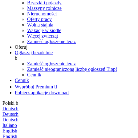
Bryczki i pojazdy
Maszyny rolnicze
Nieruchomości
Oferty pracy
Wolna stajnia
Wakacje w siodle
Więcej zwierząt
Zamieść ogłoszenie teraz
Oferuj
Ogłaszaj bezpłatnie
b
Zamieść ogłoszenie teraz
Zamieść nieograniczoną liczbę ogłoszeń
Tipp!
Cennik
Cennik
Wypróbuj Premium

Pobierz aplikację
download
Polski
b
Deutsch
Deutsch
Deutsch
Italiano
English
English