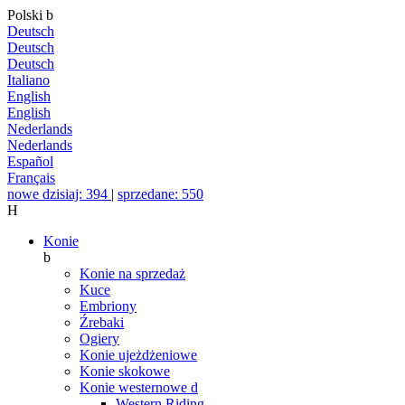
Polski
b
Deutsch
Deutsch
Deutsch
Italiano
English
English
Nederlands
Nederlands
Español
Français
nowe dzisiaj: 394
|
sprzedane: 550
H
Konie
b
Konie na sprzedaż
Kuce
Embriony
Źrebaki
Ogiery
Konie ujeżdżeniowe
Konie skokowe
Konie westernowe
d
Western Riding