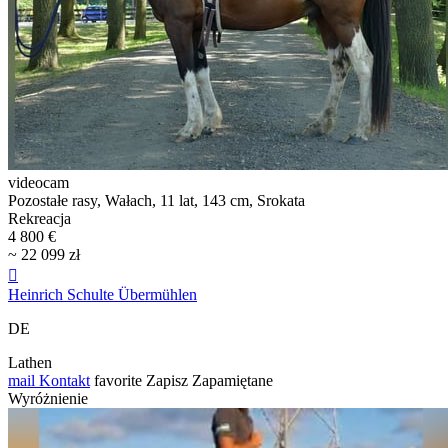
videocam
Pozostałe rasy, Wałach, 11 lat, 143 cm, Srokata
Rekreacja
4 800 €
~ 22 099 zł

Heinrich Schulte Übermühlen
DE
Lathen
mail
Kontakt
favorite
Zapisz
Zapamiętane
Wyróżnienie