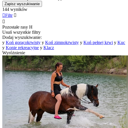
Zapisz wyszukiwanie
144 wyników

Filtr


Pozostałe rasy
H
Usuń wszystkie filtry
Dodaj wyszukiwanie:
y
Koń gorącokrwisty
y
Koń zimnokrwisty
y
Koń pełnej krwi
y
Kuc
y
Konie rekreacyjne
y
Klacz
Wyróżnienie