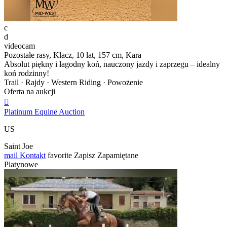
c
d
videocam
Pozostałe rasy, Klacz, 10 lat, 157 cm, Kara
Absolut piękny i łagodny koń, nauczony jazdy i zaprzegu – idealny
koń rodzinny!
Trail · Rajdy · Western Riding · Powożenie
Oferta na aukcji

Platinum Equine Auction
US
Saint Joe
mail
Kontakt
favorite
Zapisz
Zapamiętane
Platynowe