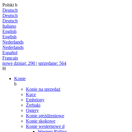
Polski
b
Deutsch
Deutsch
Deutsch
Italiano
English
English
Nederlands
Nederlands
Español
Français
nowe dzisiaj: 290
|
sprzedane: 564
H
Konie
b
Konie na sprzedaż
Kuce
Embriony
Źrebaki
Ogiery
Konie ujeżdżeniowe
Konie skokowe
Konie westernowe
d
Western Riding