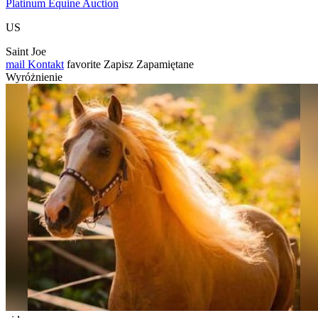
Platinum Equine Auction
US
Saint Joe
mail
Kontakt
favorite
Zapisz
Zapamiętane
Wyróżnienie