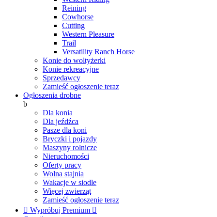
Reining
Cowhorse
Cutting
Western Pleasure
Trail
Versatility Ranch Horse
Konie do woltyżerki
Konie rekreacyjne
Sprzedawcy
Zamieść ogłoszenie teraz
Ogłoszenia drobne
b
Dla konia
Dla jeźdźca
Pasze dla koni
Bryczki i pojazdy
Maszyny rolnicze
Nieruchomości
Oferty pracy
Wolna stajnia
Wakacje w siodle
Więcej zwierząt
Zamieść ogłoszenie teraz

Wypróbuj Premium
