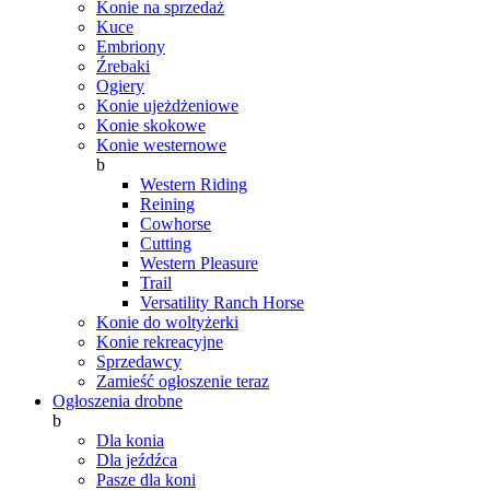
Konie na sprzedaż
Kuce
Embriony
Źrebaki
Ogiery
Konie ujeżdżeniowe
Konie skokowe
Konie westernowe
b
Western Riding
Reining
Cowhorse
Cutting
Western Pleasure
Trail
Versatility Ranch Horse
Konie do woltyżerki
Konie rekreacyjne
Sprzedawcy
Zamieść ogłoszenie teraz
Ogłoszenia drobne
b
Dla konia
Dla jeźdźca
Pasze dla koni