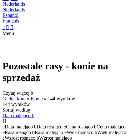
Nederlands
Nederlands
Español
Français
c


Menu
Pozostałe rasy - konie na
sprzedaż
Czytaj więcej
b
Giełda koni
»
Konie
»
144 wyników
144 wyników
Sortuj według
Data malejąco
b
H
e
Data malejąco
b
Data rosnąco
e
Cena rosnąco
b
Cena malejąco
e
Rasa rosnąco
b
Rasa malejąco
e
Wiek rosnąco
b
Wiek malejąco
e
Wzrost rosnąco
b
Wzrost malejąco