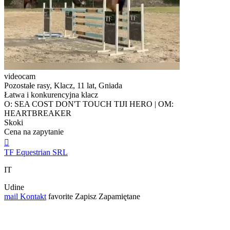
videocam
Pozostałe rasy, Klacz, 11 lat, Gniada
Łatwa i konkurencyjna klacz
O: SEA COST DON'T TOUCH TIJI HERO | OM:
HEARTBREAKER
Skoki
Cena na zapytanie

TF Equestrian SRL
IT
Udine
mail
Kontakt
favorite
Zapisz
Zapamiętane