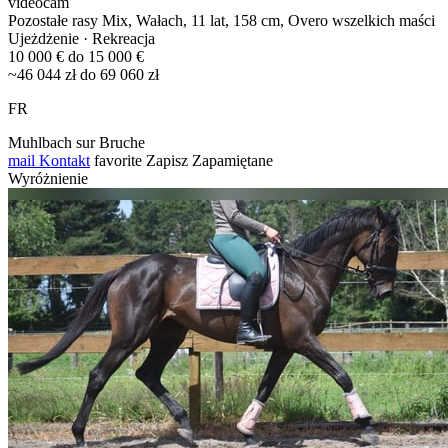
videocam
Pozostałe rasy Mix, Wałach, 11 lat, 158 cm, Overo wszelkich maści
Ujeżdżenie · Rekreacja
10 000 € do 15 000 €
~46 044 zł do 69 060 zł
FR
Muhlbach sur Bruche
mail
Kontakt
favorite
Zapisz
Zapamiętane
Wyróżnienie