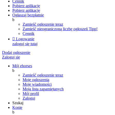
Cennik
Pobierz aplikację
Pobierz aplikację
Ogłaszaj bezpłatnie
b
Zamieść ogłoszenie teraz
Zamieść nieograniczoną liczbę ogłoszeń
Tipp!
Cennik

Logowanie
zaloguj się tutaj
Dodaj ogłoszenie
Zaloguj się
Mój ehorses
b
Zamieść ogłoszenie teraz
Moje ogłoszenia
Moje wiadomości
Moja lista zapamiętanych
Mój profil
Zaloguj
Szukaj
Konie
b