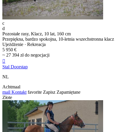
c
d
Pozostałe rasy, Klacz, 10 lat, 160 cm
Przepiękna, bardzo spokojna, 10-letnia wszechstronna klacz
Ujeżdżenie · Rekreacja
5 950 €
~ 27 394 zł do negocjacji

Stal Doorstap
NL
Achtmaal
mail
Kontakt
favorite
Zapisz
Zapamiętane
Złote