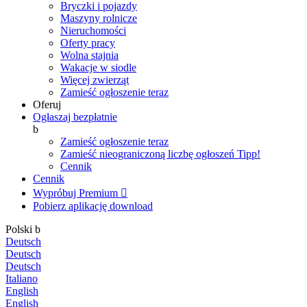
Bryczki i pojazdy
Maszyny rolnicze
Nieruchomości
Oferty pracy
Wolna stajnia
Wakacje w siodle
Więcej zwierząt
Zamieść ogłoszenie teraz
Oferuj
Ogłaszaj bezpłatnie
b
Zamieść ogłoszenie teraz
Zamieść nieograniczoną liczbę ogłoszeń
Tipp!
Cennik
Cennik
Wypróbuj Premium

Pobierz aplikację
download
Polski
b
Deutsch
Deutsch
Deutsch
Italiano
English
English