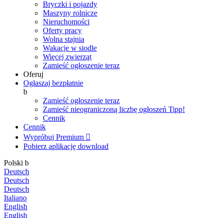
Bryczki i pojazdy
Maszyny rolnicze
Nieruchomości
Oferty pracy
Wolna stajnia
Wakacje w siodle
Więcej zwierząt
Zamieść ogłoszenie teraz
Oferuj
Ogłaszaj bezpłatnie
b
Zamieść ogłoszenie teraz
Zamieść nieograniczoną liczbę ogłoszeń
Tipp!
Cennik
Cennik
Wypróbuj Premium

Pobierz aplikację
download
Polski
b
Deutsch
Deutsch
Deutsch
Italiano
English
English