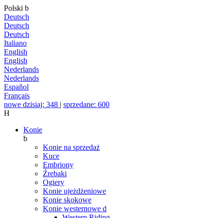
Polski
b
Deutsch
Deutsch
Deutsch
Italiano
English
English
Nederlands
Nederlands
Español
Français
nowe dzisiaj: 348
|
sprzedane: 600
H
Konie
b
Konie na sprzedaż
Kuce
Embriony
Źrebaki
Ogiery
Konie ujeżdżeniowe
Konie skokowe
Konie westernowe
d
Western Riding