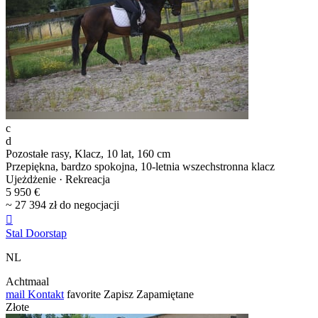
c
d
Pozostałe rasy, Klacz, 10 lat, 160 cm
Przepiękna, bardzo spokojna, 10-letnia wszechstronna klacz
Ujeżdżenie · Rekreacja
5 950 €
~ 27 394 zł do negocjacji

Stal Doorstap
NL
Achtmaal
mail
Kontakt
favorite
Zapisz
Zapamiętane
Złote