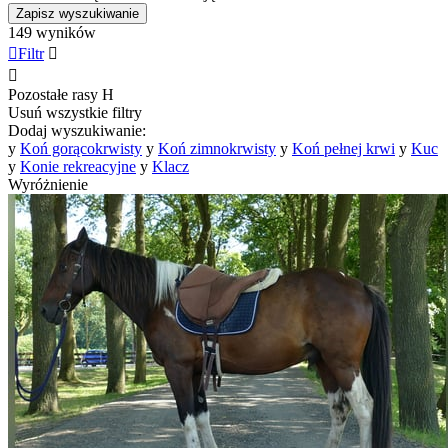
Zapisz wyszukiwanie
149 wyników

Filtr


Pozostałe rasy
H
Usuń wszystkie filtry
Dodaj wyszukiwanie:
y
Koń gorącokrwisty
y
Koń zimnokrwisty
y
Koń pełnej krwi
y
Kuc
y
Konie rekreacyjne
y
Klacz
Wyróżnienie