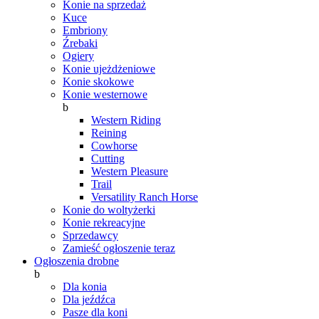
Konie na sprzedaż
Kuce
Embriony
Źrebaki
Ogiery
Konie ujeżdżeniowe
Konie skokowe
Konie westernowe
b
Western Riding
Reining
Cowhorse
Cutting
Western Pleasure
Trail
Versatility Ranch Horse
Konie do woltyżerki
Konie rekreacyjne
Sprzedawcy
Zamieść ogłoszenie teraz
Ogłoszenia drobne
b
Dla konia
Dla jeźdźca
Pasze dla koni