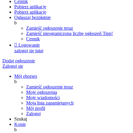
Cennik
Pobierz aplikację
Pobierz aplikację
Ogłaszaj bezpłatnie
b
Zamieść ogłoszenie teraz
Zamieść nieograniczoną liczbę ogłoszeń
Tipp!
Cennik

Logowanie
zaloguj się tutaj
Dodaj ogłoszenie
Zaloguj się
Mój ehorses
b
Zamieść ogłoszenie teraz
Moje ogłoszenia
Moje wiadomości
Moja lista zapamiętanych
Mój profil
Zaloguj
Szukaj
Konie
b