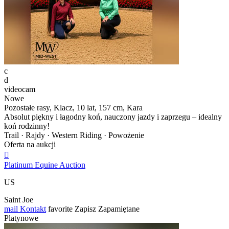
c
d
videocam
Nowe
Pozostałe rasy, Klacz, 10 lat, 157 cm, Kara
Absolut piękny i łagodny koń, nauczony jazdy i zaprzegu – idealny
koń rodzinny!
Trail · Rajdy · Western Riding · Powożenie
Oferta na aukcji

Platinum Equine Auction
US
Saint Joe
mail
Kontakt
favorite
Zapisz
Zapamiętane
Platynowe