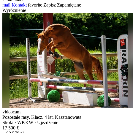
mail
Kontakt
favorite
Zapisz
Zapamiętane
Wyróżnienie
videocam
Pozostałe rasy, Klacz, 4 lat, Kasztanowata
Skoki · WKKW · Ujeżdżenie
17 500 €