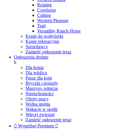
Reining
Cowhorse
Cutting
Western Pleasure
Trail
Versatility Ranch Horse
Konie do woltyżerki
Konie rekreacyjne
Sprzedawcy
Zamieść ogłoszenie teraz
Ogłoszenia drobne
b
Dla konia
Dla jeźdźca
Pasze dla koni
Bryczki i pojazdy
Maszyny rolnicze
Nieruchomości
Oferty pracy
Wolna stajnia
Wakacje w siodle
Więcej zwierząt
Zamieść ogłoszenie teraz

Wypróbuj Premium
