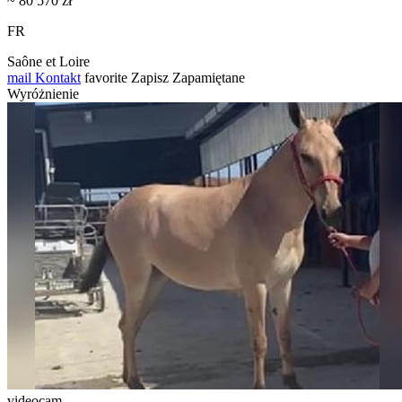
~ 80 570 zł
FR
Saône et Loire
mail
Kontakt
favorite
Zapisz
Zapamiętane
Wyróżnienie
videocam