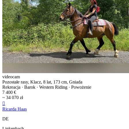
videocam
Pozostałe rasy, Klacz, 8 lat, 173 cm, Gniada
Rekreacja · Barok · Western Riding · Powożenie
7 400 €
~ 34 070 zł

Ricarda Haas
DE
Linkenbach