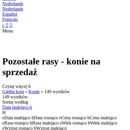
Nederlands
Nederlands
Español
Français
c


Menu
Pozostałe rasy - konie na
sprzedaż
Czytaj więcej
b
Giełda koni
»
Konie
»
149 wyników
149 wyników
Sortuj według
Data malejąco
b
H
e
Data malejąco
b
Data rosnąco
e
Cena rosnąco
b
Cena malejąco
e
Rasa rosnąco
b
Rasa malejąco
e
Wiek rosnąco
b
Wiek malejąco
e
Wzrost rosnąco
b
Wzrost malejąco