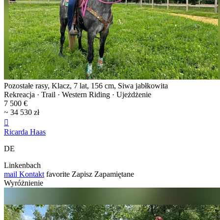
Pozostałe rasy, Klacz, 7 lat, 156 cm, Siwa jabłkowita
Rekreacja · Trail · Western Riding · Ujeżdżenie
7 500 €
~ 34 530 zł

Ricarda Haas
DE
Linkenbach
mail
Kontakt
favorite
Zapisz
Zapamiętane
Wyróżnienie