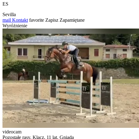
ES
Sevilla
mail
Kontakt
favorite
Zapisz
Zapamiętane
Wyróżnienie
videocam
Pozostałe rasy, Klacz, 11 lat, Gniada