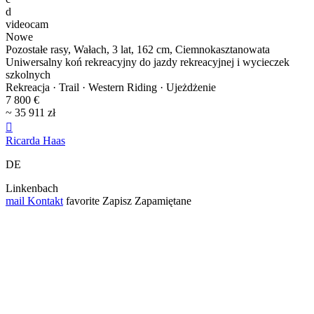
d
videocam
Nowe
Pozostałe rasy, Wałach, 3 lat, 162 cm, Ciemnokasztanowata
Uniwersalny koń rekreacyjny do jazdy rekreacyjnej i wycieczek
szkolnych
Rekreacja · Trail · Western Riding · Ujeżdżenie
7 800 €
~ 35 911 zł

Ricarda Haas
DE
Linkenbach
mail
Kontakt
favorite
Zapisz
Zapamiętane