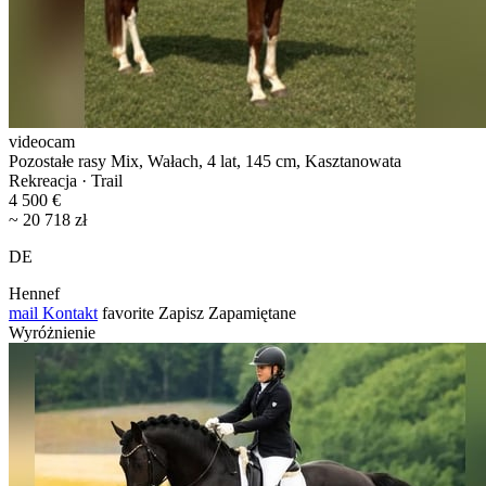
videocam
Pozostałe rasy Mix, Wałach, 4 lat, 145 cm, Kasztanowata
Rekreacja · Trail
4 500 €
~ 20 718 zł
DE
Hennef
mail
Kontakt
favorite
Zapisz
Zapamiętane
Wyróżnienie