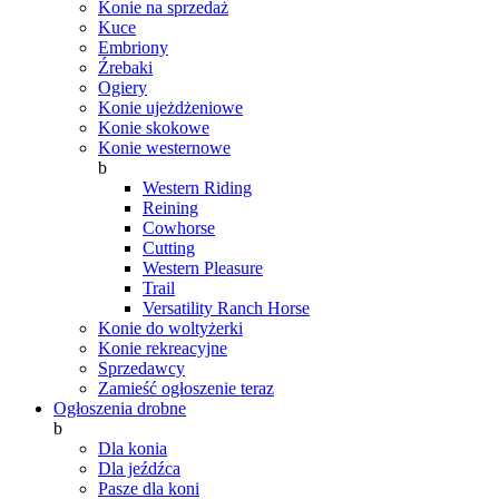
Konie na sprzedaż
Kuce
Embriony
Źrebaki
Ogiery
Konie ujeżdżeniowe
Konie skokowe
Konie westernowe
b
Western Riding
Reining
Cowhorse
Cutting
Western Pleasure
Trail
Versatility Ranch Horse
Konie do woltyżerki
Konie rekreacyjne
Sprzedawcy
Zamieść ogłoszenie teraz
Ogłoszenia drobne
b
Dla konia
Dla jeźdźca
Pasze dla koni