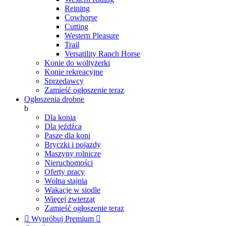
Reining
Cowhorse
Cutting
Western Pleasure
Trail
Versatility Ranch Horse
Konie do woltyżerki
Konie rekreacyjne
Sprzedawcy
Zamieść ogłoszenie teraz
Ogłoszenia drobne
b
Dla konia
Dla jeźdźca
Pasze dla koni
Bryczki i pojazdy
Maszyny rolnicze
Nieruchomości
Oferty pracy
Wolna stajnia
Wakacje w siodle
Więcej zwierząt
Zamieść ogłoszenie teraz

Wypróbuj Premium
