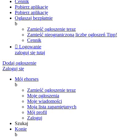
Cennik
Pobierz aplikację
Pobierz aplikację
Ogłaszaj bezpłatnie
b
Zamieść ogłoszenie teraz
Zamieść nieograniczoną liczbę ogłoszeń
Tipp!
Cennik

Logowanie
zaloguj się tutaj
Dodaj ogłoszenie
Zaloguj się
Mój ehorses
b
Zamieść ogłoszenie teraz
Moje ogłoszenia
Moje wiadomości
Moja lista zapamiętanych
Mój profil
Zaloguj
Szukaj
Konie
b