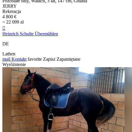
Pozostałe rasy, Wałach, 3 lat, 147 cm, Gniada
JERRY
Rekreacja
4 800 €
~ 22 099 zł

Heinrich Schulte Übermühlen
DE
Lathen
mail
Kontakt
favorite
Zapisz
Zapamiętane
Wyróżnienie