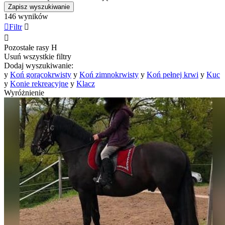
Zapisz wyszukiwanie
146 wyników

Filtr


Pozostałe rasy
H
Usuń wszystkie filtry
Dodaj wyszukiwanie:
y
Koń gorącokrwisty
y
Koń zimnokrwisty
y
Koń pełnej krwi
y
Kuc
y
Konie rekreacyjne
y
Klacz
Wyróżnienie