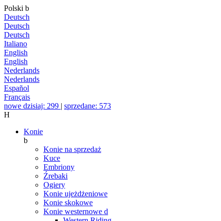
Polski
b
Deutsch
Deutsch
Deutsch
Italiano
English
English
Nederlands
Nederlands
Español
Français
nowe dzisiaj: 299
|
sprzedane: 573
H
Konie
b
Konie na sprzedaż
Kuce
Embriony
Źrebaki
Ogiery
Konie ujeżdżeniowe
Konie skokowe
Konie westernowe
d
Western Riding