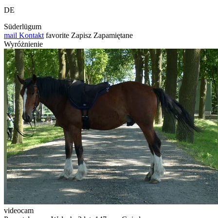
DE
Süderlügum
mail
Kontakt
favorite
Zapisz
Zapamiętane
Wyróżnienie
videocam