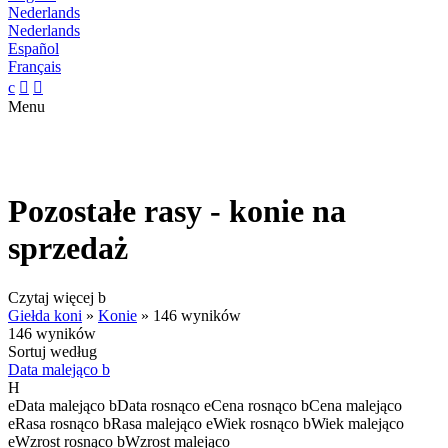
Nederlands
Nederlands
Español
Français
c


Menu
Pozostałe rasy - konie na
sprzedaż
Czytaj więcej
b
Giełda koni
»
Konie
»
146 wyników
146 wyników
Sortuj według
Data malejąco
b
H
e
Data malejąco
b
Data rosnąco
e
Cena rosnąco
b
Cena malejąco
e
Rasa rosnąco
b
Rasa malejąco
e
Wiek rosnąco
b
Wiek malejąco
e
Wzrost rosnąco
b
Wzrost malejąco