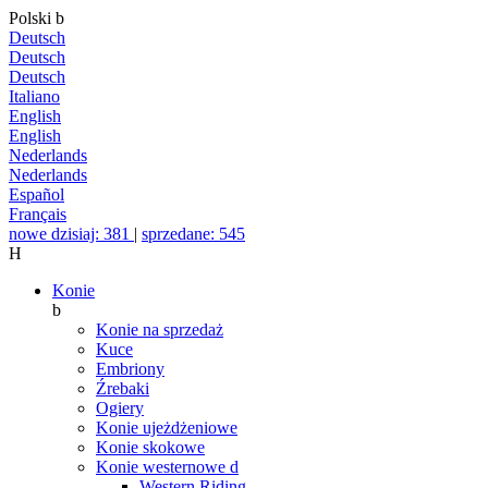
Polski
b
Deutsch
Deutsch
Deutsch
Italiano
English
English
Nederlands
Nederlands
Español
Français
nowe dzisiaj: 381
|
sprzedane: 545
H
Konie
b
Konie na sprzedaż
Kuce
Embriony
Źrebaki
Ogiery
Konie ujeżdżeniowe
Konie skokowe
Konie westernowe
d
Western Riding