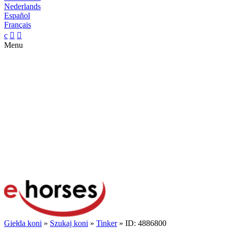
Nederlands
Español
Français
c


Menu
Giełda koni
»
Szukaj koni
»
Tinker
» ID: 4886800