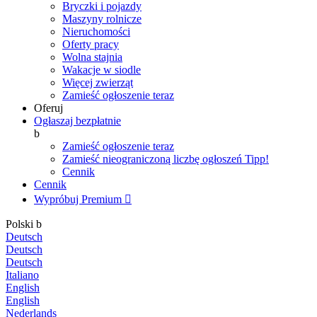
Bryczki i pojazdy
Maszyny rolnicze
Nieruchomości
Oferty pracy
Wolna stajnia
Wakacje w siodle
Więcej zwierząt
Zamieść ogłoszenie teraz
Oferuj
Ogłaszaj bezpłatnie
b
Zamieść ogłoszenie teraz
Zamieść nieograniczoną liczbę ogłoszeń
Tipp!
Cennik
Cennik
Wypróbuj Premium

Polski
b
Deutsch
Deutsch
Deutsch
Italiano
English
English
Nederlands