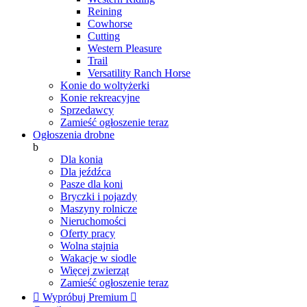
Reining
Cowhorse
Cutting
Western Pleasure
Trail
Versatility Ranch Horse
Konie do woltyżerki
Konie rekreacyjne
Sprzedawcy
Zamieść ogłoszenie teraz
Ogłoszenia drobne
b
Dla konia
Dla jeźdźca
Pasze dla koni
Bryczki i pojazdy
Maszyny rolnicze
Nieruchomości
Oferty pracy
Wolna stajnia
Wakacje w siodle
Więcej zwierząt
Zamieść ogłoszenie teraz

Wypróbuj Premium
