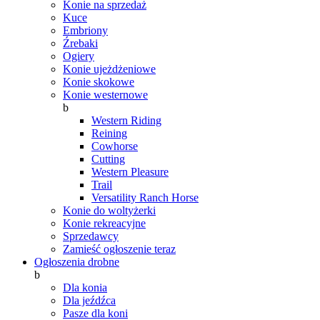
Konie na sprzedaż
Kuce
Embriony
Źrebaki
Ogiery
Konie ujeżdżeniowe
Konie skokowe
Konie westernowe
b
Western Riding
Reining
Cowhorse
Cutting
Western Pleasure
Trail
Versatility Ranch Horse
Konie do woltyżerki
Konie rekreacyjne
Sprzedawcy
Zamieść ogłoszenie teraz
Ogłoszenia drobne
b
Dla konia
Dla jeźdźca
Pasze dla koni