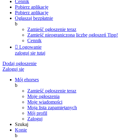
Cennik
Pobierz aplikację
Pobierz aplikację
Ogłaszaj bezpłatnie
b
Zamieść ogłoszenie teraz
Zamieść nieograniczoną liczbę ogłoszeń
Tipp!
Cennik

Logowanie
zaloguj się tutaj
Dodaj ogłoszenie
Zaloguj się
Mój ehorses
b
Zamieść ogłoszenie teraz
Moje ogłoszenia
Moje wiadomości
Moja lista zapamiętanych
Mój profil
Zaloguj
Szukaj
Konie
b