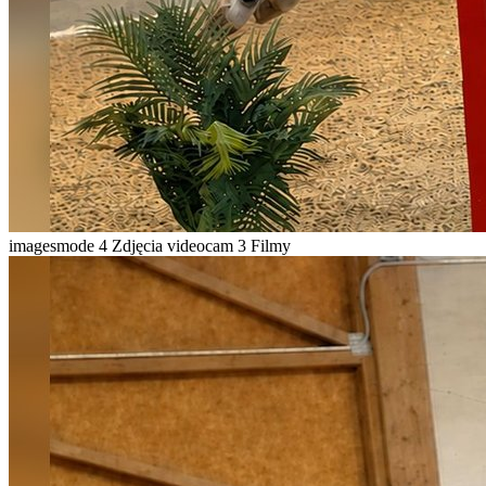
imagesmode
4 Zdjęcia
videocam
3 Filmy