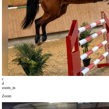
c
d
zoom_in
Zoom