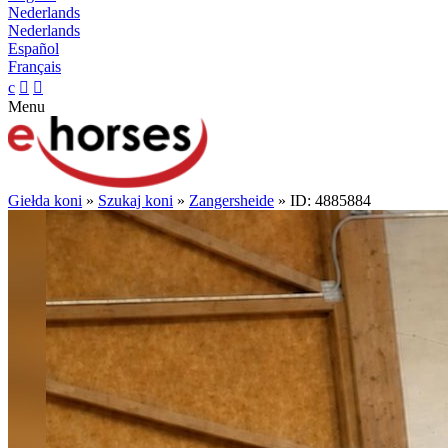
Nederlands
Nederlands
Español
Français
c


Menu
Giełda koni
»
Szukaj koni
»
Zangersheide
» ID: 4885884