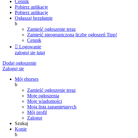
Cennik
Pobierz aplikację
Pobierz aplikację
Ogłaszaj bezpłatnie
b
Zamieść ogłoszenie teraz
Zamieść nieograniczoną liczbę ogłoszeń
Tipp!
Cennik

Logowanie
zaloguj się tutaj
Dodaj ogłoszenie
Zaloguj się
Mój ehorses
b
Zamieść ogłoszenie teraz
Moje ogłoszenia
Moje wiadomości
Moja lista zapamiętanych
Mój profil
Zaloguj
Szukaj
Konie
b