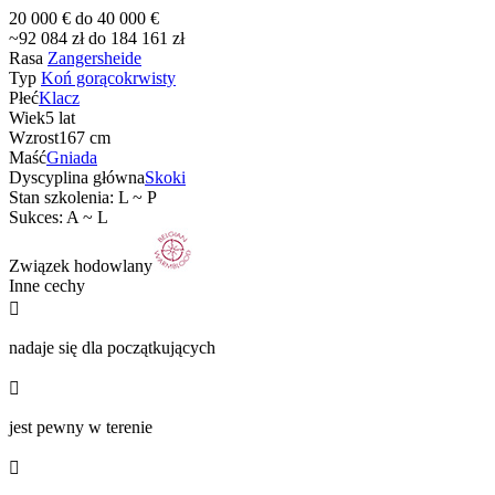
20 000 € do 40 000 €
~92 084 zł do 184 161 zł
Rasa
Zangersheide
Typ
Koń gorącokrwisty
Płeć
Klacz
Wiek
5 lat
Wzrost
167 cm
Maść
Gniada
Dyscyplina główna
Skoki
Stan szkolenia: L ~ P
Sukces: A ~ L
Związek hodowlany
Inne cechy

nadaje się dla początkujących

jest pewny w terenie
