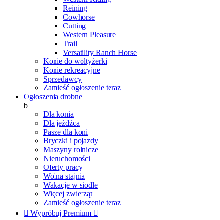
Reining
Cowhorse
Cutting
Western Pleasure
Trail
Versatility Ranch Horse
Konie do woltyżerki
Konie rekreacyjne
Sprzedawcy
Zamieść ogłoszenie teraz
Ogłoszenia drobne
b
Dla konia
Dla jeźdźca
Pasze dla koni
Bryczki i pojazdy
Maszyny rolnicze
Nieruchomości
Oferty pracy
Wolna stajnia
Wakacje w siodle
Więcej zwierząt
Zamieść ogłoszenie teraz

Wypróbuj Premium
