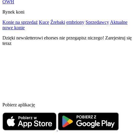
OWH
Rynek koni
Konie na sprzedaż
Kuce
Źrebaki
embriony
Sprzedawcy
Aktualne
nowe konie
Dzięki newsletterowi ehorses nie przegapisz niczego! Zarejestruj się
teraz
Pobierz aplikację