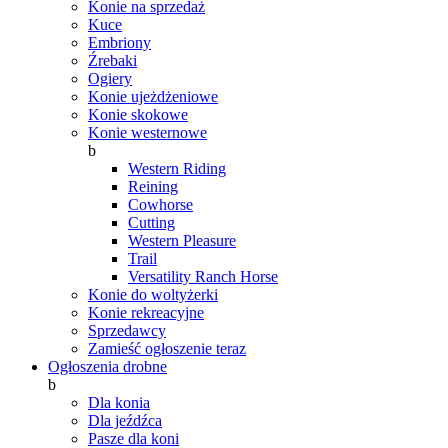
Konie na sprzedaż
Kuce
Embriony
Źrebaki
Ogiery
Konie ujeżdżeniowe
Konie skokowe
Konie westernowe
b
Western Riding
Reining
Cowhorse
Cutting
Western Pleasure
Trail
Versatility Ranch Horse
Konie do woltyżerki
Konie rekreacyjne
Sprzedawcy
Zamieść ogłoszenie teraz
Ogłoszenia drobne
b
Dla konia
Dla jeźdźca
Pasze dla koni