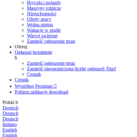
Bryczki i pojazdy
Maszyny rolnicze
Nieruchomości
Oferty pracy
Wolna stajnia
Wakacje w siodle
Więcej zwierząt
Zamieść ogłoszenie teraz
Oferuj
Ogłaszaj bezpłatnie
b
Zamieść ogłoszenie teraz
Zamieść nieograniczoną liczbę ogłoszeń
Tipp!
Cennik
Cennik
Wypróbuj Premium

Pobierz aplikację
download
Polski
b
Deutsch
Deutsch
Deutsch
Italiano
English
English