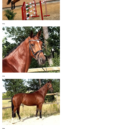
~
~
~