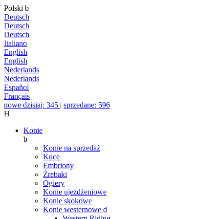
Polski
b
Deutsch
Deutsch
Deutsch
Italiano
English
English
Nederlands
Nederlands
Español
Français
nowe dzisiaj: 345
|
sprzedane: 596
H
Konie
b
Konie na sprzedaż
Kuce
Embriony
Źrebaki
Ogiery
Konie ujeżdżeniowe
Konie skokowe
Konie westernowe
d
Western Riding