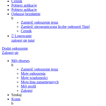
Cennik
Pobierz aplikację
Pobierz aplikację
Ogłaszaj bezpłatnie
b
Zamieść ogłoszenie teraz
Zamieść nieograniczoną liczbę ogłoszeń
Tipp!
Cennik

Logowanie
zaloguj się tutaj
Dodaj ogłoszenie
Zaloguj się
Mój ehorses
b
Zamieść ogłoszenie teraz
Moje ogłoszenia
Moje wiadomości
Moja lista zapamiętanych
Mój profil
Zaloguj
Szukaj
Konie
b