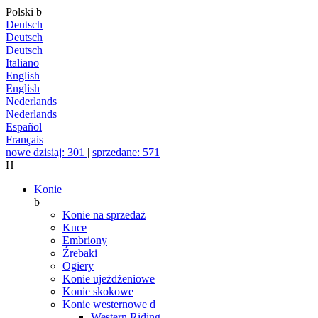
Polski
b
Deutsch
Deutsch
Deutsch
Italiano
English
English
Nederlands
Nederlands
Español
Français
nowe dzisiaj: 301
|
sprzedane: 571
H
Konie
b
Konie na sprzedaż
Kuce
Embriony
Źrebaki
Ogiery
Konie ujeżdżeniowe
Konie skokowe
Konie westernowe
d
Western Riding