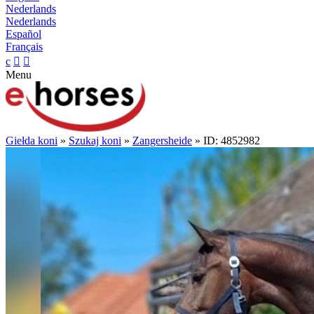
Nederlands
Nederlands
Español
Français
c


Menu
Giełda koni
»
Szukaj koni
»
Zangersheide
» ID: 4852982