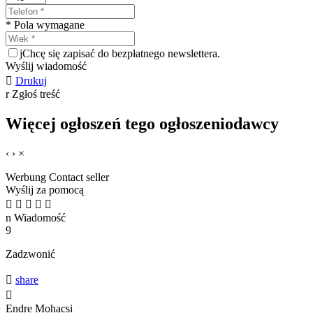
* Pola wymagane
j
Chcę się zapisać do bezpłatnego newslettera.
Wyślij wiadomość

Drukuj
r
Zgłoś treść
Więcej ogłoszeń tego ogłoszeniodawcy
‹
›
×
Werbung
Contact seller
Wyślij za pomocą





n
Wiadomość
9
Zadzwonić

share

Endre Mohacsi