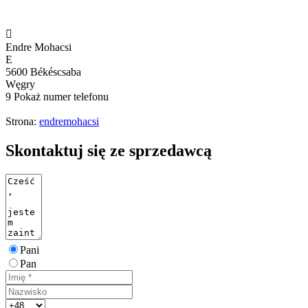

Endre Mohacsi
E
5600 Békéscsaba
Węgry
9
Pokaż numer telefonu
Strona:
endremohacsi
Skontaktuj się ze sprzedawcą
Pani
Pan