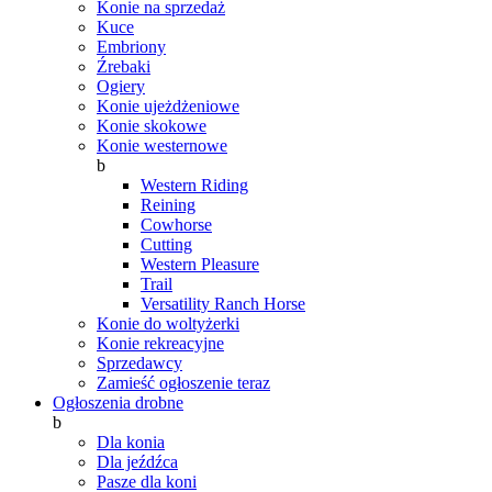
Konie na sprzedaż
Kuce
Embriony
Źrebaki
Ogiery
Konie ujeżdżeniowe
Konie skokowe
Konie westernowe
b
Western Riding
Reining
Cowhorse
Cutting
Western Pleasure
Trail
Versatility Ranch Horse
Konie do woltyżerki
Konie rekreacyjne
Sprzedawcy
Zamieść ogłoszenie teraz
Ogłoszenia drobne
b
Dla konia
Dla jeźdźca
Pasze dla koni