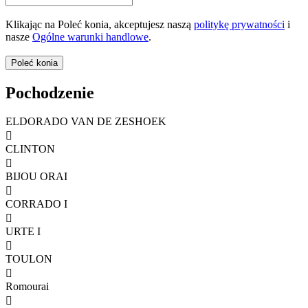
Klikając na Poleć konia, akceptujesz naszą
politykę prywatności
i
nasze
Ogólne warunki handlowe
.
Pochodzenie
ELDORADO VAN DE ZESHOEK

CLINTON

BIJOU ORAI

CORRADO I

URTE I

TOULON

Romourai
