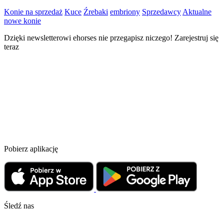
Konie na sprzedaż
Kuce
Źrebaki
embriony
Sprzedawcy
Aktualne
nowe konie
Dzięki newsletterowi ehorses nie przegapisz niczego! Zarejestruj się
teraz
Pobierz aplikację
Śledź nas