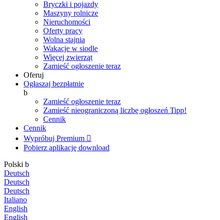
Bryczki i pojazdy
Maszyny rolnicze
Nieruchomości
Oferty pracy
Wolna stajnia
Wakacje w siodle
Więcej zwierząt
Zamieść ogłoszenie teraz
Oferuj
Ogłaszaj bezpłatnie
b
Zamieść ogłoszenie teraz
Zamieść nieograniczoną liczbę ogłoszeń
Tipp!
Cennik
Cennik
Wypróbuj Premium

Pobierz aplikację
download
Polski
b
Deutsch
Deutsch
Deutsch
Italiano
English
English