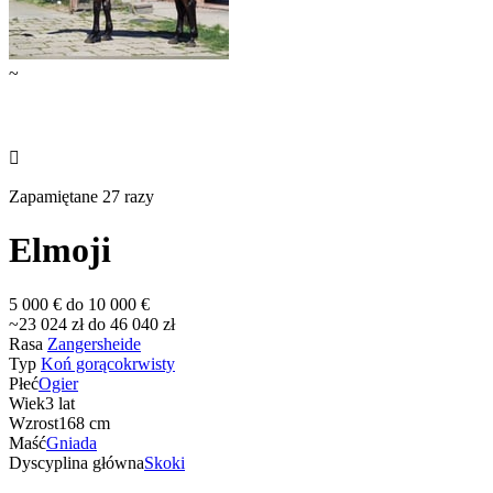
~

Zapamiętane 27 razy
Elmoji
5 000 € do 10 000 €
~23 024 zł do 46 040 zł
Rasa
Zangersheide
Typ
Koń gorącokrwisty
Płeć
Ogier
Wiek
3 lat
Wzrost
168 cm
Maść
Gniada
Dyscyplina główna
Skoki